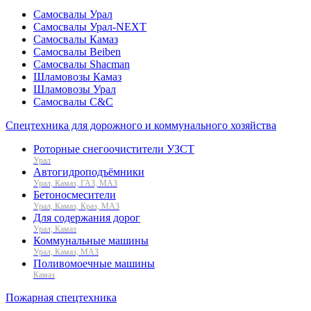
Самосвалы Урал
Самосвалы Урал-NEXT
Самосвалы Камаз
Самосвалы Beiben
Самосвалы Shacman
Шламовозы Камаз
Шламовозы Урал
Самосвалы C&C
Спецтехника для дорожного и коммунального хозяйства
Роторные снегоочистители УЗСТ
Урал
Автогидроподъёмники
Урал, Камаз, ГАЗ, МАЗ
Бетоносмесители
Урал, Камаз, Краз, МАЗ
Для содержания дорог
Урал, Камаз
Коммунальные машины
Урал, Камаз, МАЗ
Поливомоечные машины
Камаз
Пожарная спецтехника