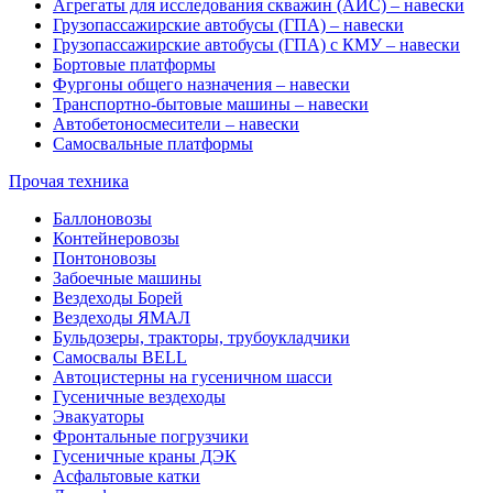
Агрегаты для исследования скважин (АИС) – навески
Грузопассажирские автобусы (ГПА) – навески
Грузопассажирские автобусы (ГПА) с КМУ – навески
Бортовые платформы
Фургоны общего назначения – навески
Транспортно-бытовые машины – навески
Автобетоносмесители – навески
Самосвальные платформы
Прочая техника
Баллоновозы
Контейнеровозы
Понтоновозы
Забоечные машины
Вездеходы Борей
Вездеходы ЯМАЛ
Бульдозеры, тракторы, трубоукладчики
Самосвалы BELL
Автоцистерны на гусеничном шасси
Гусеничные вездеходы
Эвакуаторы
Фронтальные погрузчики
Гусеничные краны ДЭК
Асфальтовые катки