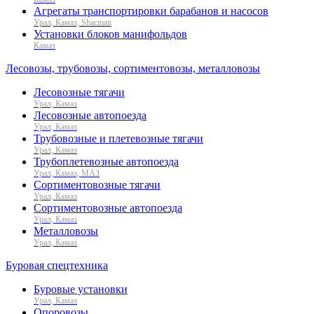
Агрегаты транспортировки барабанов и насосов
Урал, Камаз, Shacman
Установки блоков манифольдов
Камаз
Лесовозы, трубовозы, сортиментовозы, металловозы
Лесовозные тягачи
Урал, Камаз
Лесовозные автопоезда
Урал, Камаз
Трубовозные и плетевозные тягачи
Урал, Камаз
Трубоплетевозные автопоезда
Урал, Камаз, МАЗ
Сортиментовозные тягачи
Урал, Камаз
Сортиментовозные автопоезда
Урал, Камаз
Металловозы
Урал, Камаз
Буровая спецтехника
Буровые установки
Урал, Камаз
Опоровозы