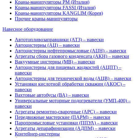
Краны-манипуляторы PM (Италия)
Краны-манипуляторы FASSI (Италия)
Краны-манипуляторы KANGLIM (Корея)
Прочие краны-манипуляторы
Навесное оборудование
Автотопливозаправщики (АТЗ) – навески
Автоцистерны (АЦ) – навески
Автоцистерны нефтепромысловые (АЦН) – навески
Агрегаты сбора газового конденсата (АКН) – навески
Вакуумные цистерны (МВ) – навески
Автоцистерны для пищевых жидкостей (АЦПТ) –
навески
Автоцистерны для технической воды (АЦВ) – навески
Установки кислотной обработки скважин (АКОС) –
навески
Вахтовые автобусы (ВА) – навески
Универсальные моторные подогреватели (УМП-400) –
навески
Агрегаты ремонтно-сварочные (АРС) – навески
Передвижные мастерские (ПАРМ) – навески
Паропромысловые установки (ППУА) – навески
Агрегаты депарафинизации (АДПМ) – навески
Контейнер-цистерны