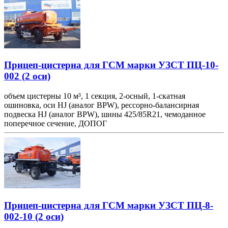
Прицеп-цистерна для ГСМ марки УЗСТ ПЦ-10-
002 (2 оси)
объем цистерны 10 м³, 1 секция, 2-осный, 1-скатная
ошиновка, оси HJ (аналог BPW), рессорно-балансирная
подвеска HJ (аналог BPW), шины 425/85R21, чемоданное
поперечное сечение, ДОПОГ
Прицеп-цистерна для ГСМ марки УЗСТ ПЦ-8-
002-10 (2 оси)