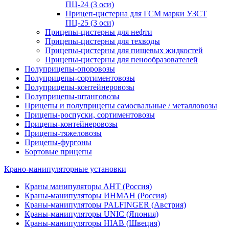
ПЦ-24 (3 оси)
Прицеп-цистерна для ГСМ марки УЗСТ
ПЦ-25 (3 оси)
Прицепы-цистерны для нефти
Прицепы-цистерны для техводы
Прицепы-цистерны для пищевых жидкостей
Прицепы-цистерны для пенообразователей
Полуприцепы-опоровозы
Полуприцепы-сортиментовозы
Полуприцепы-контейнеровозы
Полуприцепы-штанговозы
Прицепы и полуприцепы самосвальные / металловозы
Прицепы-роспуски, сортиментовозы
Прицепы-контейнеровозы
Прицепы-тяжеловозы
Прицепы-фургоны
Бортовые прицепы
Крано-манипуляторные установки
Краны манипуляторы АНТ (Россия)
Краны-манипуляторы ИНМАН (Россия)
Краны-манипуляторы PALFINGER (Австрия)
Краны-манипуляторы UNIC (Япония)
Краны-манипуляторы HIAB (Швеция)