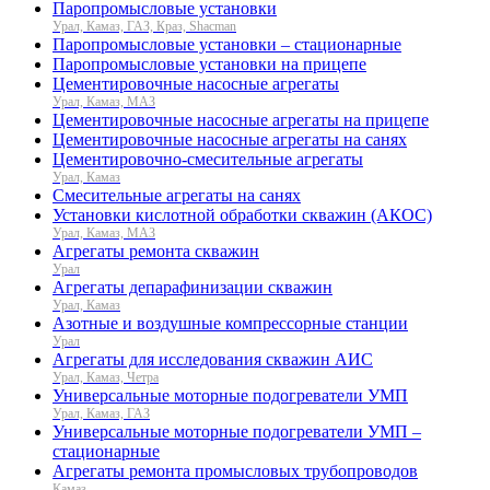
Паропромысловые установки
Урал, Камаз, ГАЗ, Краз, Shacman
Паропромысловые установки – стационарные
Паропромысловые установки на прицепе
Цементировочные насосные агрегаты
Урал, Камаз, МАЗ
Цементировочные насосные агрегаты на прицепе
Цементировочные насосные агрегаты на санях
Цементировочно-смесительные агрегаты
Урал, Камаз
Смесительные агрегаты на санях
Установки кислотной обработки скважин (АКОС)
Урал, Камаз, МАЗ
Агрегаты ремонта скважин
Урал
Агрегаты депарафинизации скважин
Урал, Камаз
Азотные и воздушные компрессорные станции
Урал
Агрегаты для исследования скважин АИС
Урал, Камаз, Четра
Универсальные моторные подогреватели УМП
Урал, Камаз, ГАЗ
Универсальные моторные подогреватели УМП –
стационарные
Агрегаты ремонта промысловых трубопроводов
Камаз