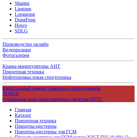
Shantui
Liugong
Longgong
DongFeng
Howo
SDLG
Производство онлайн
Видеоролики
Фотогалерея
Краны-манипуляторы АНТ
Прицепная техника
Нефтепромысловая спецтехника
Капитальный ремонт навесного оборудования
ДОПОГ
Одобрения типа транспортного средства ОТТС
Главная
Каталог
Прицепная техника
Прицепы-цистерны
Прицепы-цистерны для ГСМ