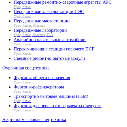
Передвижные ремонтно-сварочные агрегаты АРС
Урал, Камаз
Передвижные электростанции ПЭС
Урал, Камаз
Передвижные маслостанции
Урал, Камаз, Shacman
Передвижные лаборатории
Урал, Камаз, Shacman, ГАЗ
Аварийно-спасательные автомобили
Урал, Камаз
Перекачивающие станции горючего ПСГ
Урал, Камаз
Съемные ремонтно-бытовые модули
Фургонная спецтехника
Фургоны общего назначения
Урал, Камаз
Фургоны-рефрижераторы
Урал, Камаз
Транспортно-бытовые машины (ТБМ)
Урал, Камаз
Фургоны для перевозки взрывчатых веществ
Урал, Камаз
Нефтепромысловая спецтехника