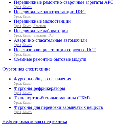
Передвижные ремонтно-сварочные агрегаты АРС
Урал, Камаз
Передвижные электростанции ПЭС
Урал, Камаз
Передвижные маслостанции
Урал, Камаз, Shacman
Передвижные лаборатории
Урал, Камаз, Shacman, ГАЗ
Аварийно-спасательные автомобили
Урал, Камаз
Перекачивающие станции горючего ПСГ
Урал, Камаз
Съемные ремонтно-бытовые модули
Фургонная спецтехника
Фургоны общего назначения
Урал, Камаз
Фургоны-рефрижераторы
Урал, Камаз
Транспортно-бытовые машины (ТБМ)
Урал, Камаз
Фургоны для перевозки взрывчатых веществ
Урал, Камаз
Нефтепромысловая спецтехника