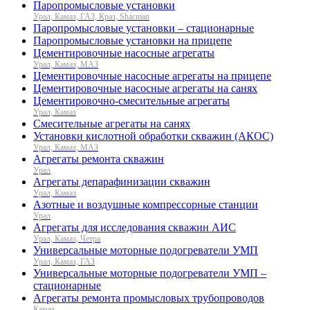
Паропромысловые установки
Урал, Камаз, ГАЗ, Краз, Shacman
Паропромысловые установки – стационарные
Паропромысловые установки на прицепе
Цементировочные насосные агрегаты
Урал, Камаз, МАЗ
Цементировочные насосные агрегаты на прицепе
Цементировочные насосные агрегаты на санях
Цементировочно-смесительные агрегаты
Урал, Камаз
Смесительные агрегаты на санях
Установки кислотной обработки скважин (АКОС)
Урал, Камаз, МАЗ
Агрегаты ремонта скважин
Урал
Агрегаты депарафинизации скважин
Урал, Камаз
Азотные и воздушные компрессорные станции
Урал
Агрегаты для исследования скважин АИС
Урал, Камаз, Четра
Универсальные моторные подогреватели УМП
Урал, Камаз, ГАЗ
Универсальные моторные подогреватели УМП –
стационарные
Агрегаты ремонта промысловых трубопроводов
Камаз