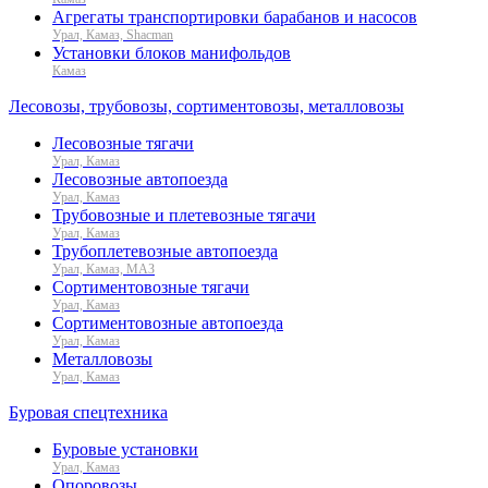
Агрегаты транспортировки барабанов и насосов
Урал, Камаз, Shacman
Установки блоков манифольдов
Камаз
Лесовозы, трубовозы, сортиментовозы, металловозы
Лесовозные тягачи
Урал, Камаз
Лесовозные автопоезда
Урал, Камаз
Трубовозные и плетевозные тягачи
Урал, Камаз
Трубоплетевозные автопоезда
Урал, Камаз, МАЗ
Сортиментовозные тягачи
Урал, Камаз
Сортиментовозные автопоезда
Урал, Камаз
Металловозы
Урал, Камаз
Буровая спецтехника
Буровые установки
Урал, Камаз
Опоровозы