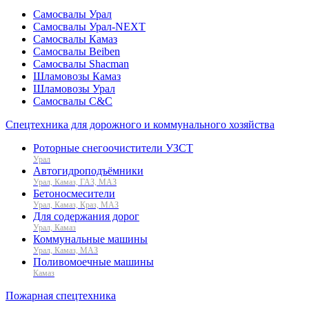
Самосвалы Урал
Самосвалы Урал-NEXT
Самосвалы Камаз
Самосвалы Beiben
Самосвалы Shacman
Шламовозы Камаз
Шламовозы Урал
Самосвалы C&C
Спецтехника для дорожного и коммунального хозяйства
Роторные снегоочистители УЗСТ
Урал
Автогидроподъёмники
Урал, Камаз, ГАЗ, МАЗ
Бетоносмесители
Урал, Камаз, Краз, МАЗ
Для содержания дорог
Урал, Камаз
Коммунальные машины
Урал, Камаз, МАЗ
Поливомоечные машины
Камаз
Пожарная спецтехника