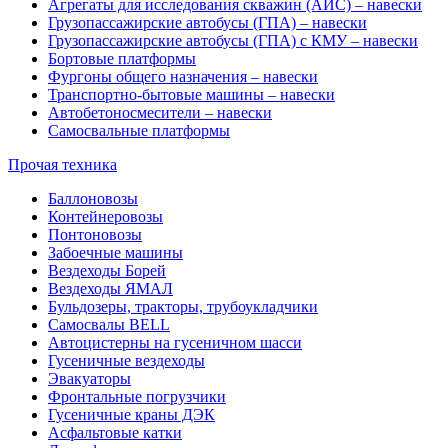
Агрегаты для исследования скважин (АИС) – навески
Грузопассажирские автобусы (ГПА) – навески
Грузопассажирские автобусы (ГПА) с КМУ – навески
Бортовые платформы
Фургоны общего назначения – навески
Транспортно-бытовые машины – навески
Автобетоносмесители – навески
Самосвальные платформы
Прочая техника
Баллоновозы
Контейнеровозы
Понтоновозы
Забоечные машины
Вездеходы Борей
Вездеходы ЯМАЛ
Бульдозеры, тракторы, трубоукладчики
Самосвалы BELL
Автоцистерны на гусеничном шасси
Гусеничные вездеходы
Эвакуаторы
Фронтальные погрузчики
Гусеничные краны ДЭК
Асфальтовые катки