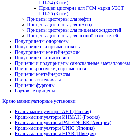
ПЦ-24 (3 оси)
Прицеп-цистерна для ГСМ марки УЗСТ
ПЦ-25 (3 оси)
Прицепы-цистерны для нефти
Прицепы-цистерны для техводы
Прицепы-цистерны для пищевых жидкостей
Прицепы-цистерны для пенообразователей
Полуприцепы-опоровозы
Полуприцепы-сортиментовозы
Полуприцепы-контейнеровозы
Полуприцепы-штанговозы
Прицепы и полуприцепы самосвальные / металловозы
Прицепы-роспуски, сортиментовозы
Прицепы-контейнеровозы
Прицепы-тяжеловозы
Прицепы-фургоны
Бортовые прицепы
Крано-манипуляторные установки
Краны манипуляторы АНТ (Россия)
Краны-манипуляторы ИНМАН (Россия)
Краны-манипуляторы PALFINGER (Австрия)
Краны-манипуляторы UNIC (Япония)
Краны-манипуляторы HIAB (Швеция)