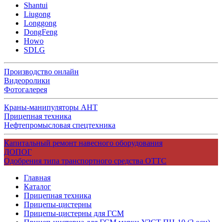
Shantui
Liugong
Longgong
DongFeng
Howo
SDLG
Производство онлайн
Видеоролики
Фотогалерея
Краны-манипуляторы АНТ
Прицепная техника
Нефтепромысловая спецтехника
Капитальный ремонт навесного оборудования
ДОПОГ
Одобрения типа транспортного средства ОТТС
Главная
Каталог
Прицепная техника
Прицепы-цистерны
Прицепы-цистерны для ГСМ