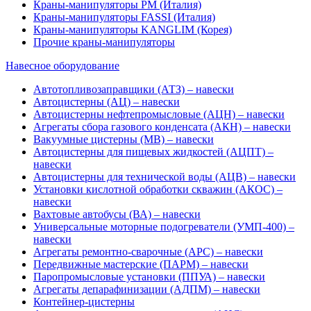
Краны-манипуляторы PM (Италия)
Краны-манипуляторы FASSI (Италия)
Краны-манипуляторы KANGLIM (Корея)
Прочие краны-манипуляторы
Навесное оборудование
Автотопливозаправщики (АТЗ) – навески
Автоцистерны (АЦ) – навески
Автоцистерны нефтепромысловые (АЦН) – навески
Агрегаты сбора газового конденсата (АКН) – навески
Вакуумные цистерны (МВ) – навески
Автоцистерны для пищевых жидкостей (АЦПТ) –
навески
Автоцистерны для технической воды (АЦВ) – навески
Установки кислотной обработки скважин (АКОС) –
навески
Вахтовые автобусы (ВА) – навески
Универсальные моторные подогреватели (УМП-400) –
навески
Агрегаты ремонтно-сварочные (АРС) – навески
Передвижные мастерские (ПАРМ) – навески
Паропромысловые установки (ППУА) – навески
Агрегаты депарафинизации (АДПМ) – навески
Контейнер-цистерны