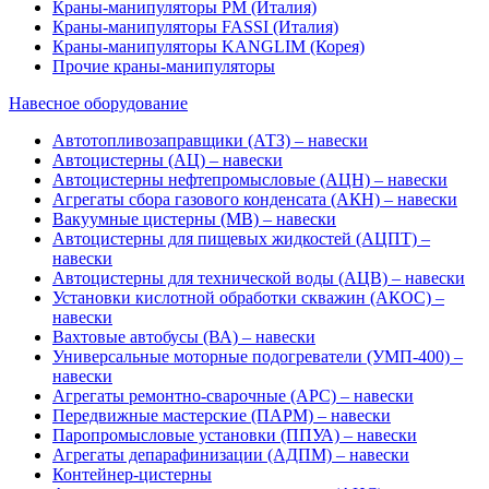
Краны-манипуляторы PM (Италия)
Краны-манипуляторы FASSI (Италия)
Краны-манипуляторы KANGLIM (Корея)
Прочие краны-манипуляторы
Навесное оборудование
Автотопливозаправщики (АТЗ) – навески
Автоцистерны (АЦ) – навески
Автоцистерны нефтепромысловые (АЦН) – навески
Агрегаты сбора газового конденсата (АКН) – навески
Вакуумные цистерны (МВ) – навески
Автоцистерны для пищевых жидкостей (АЦПТ) –
навески
Автоцистерны для технической воды (АЦВ) – навески
Установки кислотной обработки скважин (АКОС) –
навески
Вахтовые автобусы (ВА) – навески
Универсальные моторные подогреватели (УМП-400) –
навески
Агрегаты ремонтно-сварочные (АРС) – навески
Передвижные мастерские (ПАРМ) – навески
Паропромысловые установки (ППУА) – навески
Агрегаты депарафинизации (АДПМ) – навески
Контейнер-цистерны