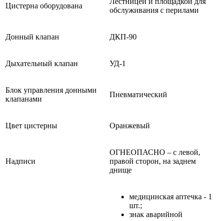
Лестницей и площадкой для
Цистерна оборудована
обслуживания с перилами
Донный клапан
ДКП-90
Дыхательный клапан
УД-1
Блок управления донными
Пневматический
клапанами
Цвет цистерны
Оранжевый
ОГНЕОПАСНО – с левой,
Надписи
правой сторон, на заднем
днище
медицинская аптечка - 1
шт.;
знак аварийной