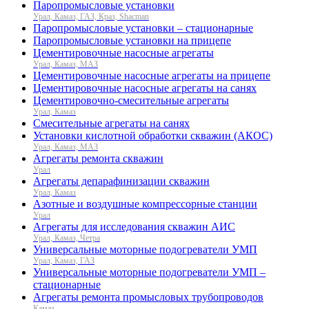
Паропромысловые установки
Урал, Камаз, ГАЗ, Краз, Shacman
Паропромысловые установки – стационарные
Паропромысловые установки на прицепе
Цементировочные насосные агрегаты
Урал, Камаз, МАЗ
Цементировочные насосные агрегаты на прицепе
Цементировочные насосные агрегаты на санях
Цементировочно-смесительные агрегаты
Урал, Камаз
Смесительные агрегаты на санях
Установки кислотной обработки скважин (АКОС)
Урал, Камаз, МАЗ
Агрегаты ремонта скважин
Урал
Агрегаты депарафинизации скважин
Урал, Камаз
Азотные и воздушные компрессорные станции
Урал
Агрегаты для исследования скважин АИС
Урал, Камаз, Четра
Универсальные моторные подогреватели УМП
Урал, Камаз, ГАЗ
Универсальные моторные подогреватели УМП –
стационарные
Агрегаты ремонта промысловых трубопроводов
Камаз