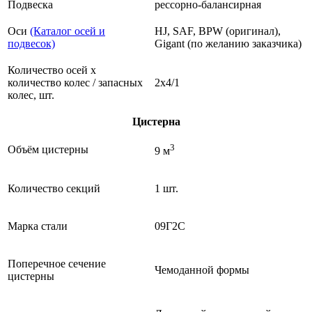
Подвеска
рессорно-балансирная
Оси
(Каталог осей и
HJ, SAF, BPW (оригинал),
подвесок)
Gigant (по желанию заказчика)
Количество осей х
количество колес / запасных
2х4/1
колес, шт.
Цистерна
3
Объём цистерны
9 м
Количество секций
1 шт.
Марка стали
09Г2С
Поперечное сечение
Чемоданной формы
цистерны