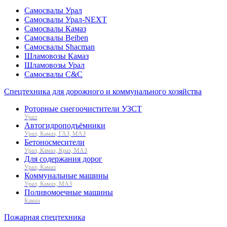
Самосвалы Урал
Самосвалы Урал-NEXT
Самосвалы Камаз
Самосвалы Beiben
Самосвалы Shacman
Шламовозы Камаз
Шламовозы Урал
Самосвалы C&C
Спецтехника для дорожного и коммунального хозяйства
Роторные снегоочистители УЗСТ
Урал
Автогидроподъёмники
Урал, Камаз, ГАЗ, МАЗ
Бетоносмесители
Урал, Камаз, Краз, МАЗ
Для содержания дорог
Урал, Камаз
Коммунальные машины
Урал, Камаз, МАЗ
Поливомоечные машины
Камаз
Пожарная спецтехника