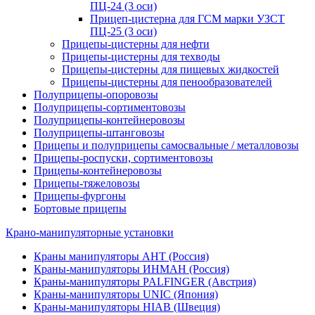
ПЦ-24 (3 оси)
Прицеп-цистерна для ГСМ марки УЗСТ
ПЦ-25 (3 оси)
Прицепы-цистерны для нефти
Прицепы-цистерны для техводы
Прицепы-цистерны для пищевых жидкостей
Прицепы-цистерны для пенообразователей
Полуприцепы-опоровозы
Полуприцепы-сортиментовозы
Полуприцепы-контейнеровозы
Полуприцепы-штанговозы
Прицепы и полуприцепы самосвальные / металловозы
Прицепы-роспуски, сортиментовозы
Прицепы-контейнеровозы
Прицепы-тяжеловозы
Прицепы-фургоны
Бортовые прицепы
Крано-манипуляторные установки
Краны манипуляторы АНТ (Россия)
Краны-манипуляторы ИНМАН (Россия)
Краны-манипуляторы PALFINGER (Австрия)
Краны-манипуляторы UNIC (Япония)
Краны-манипуляторы HIAB (Швеция)