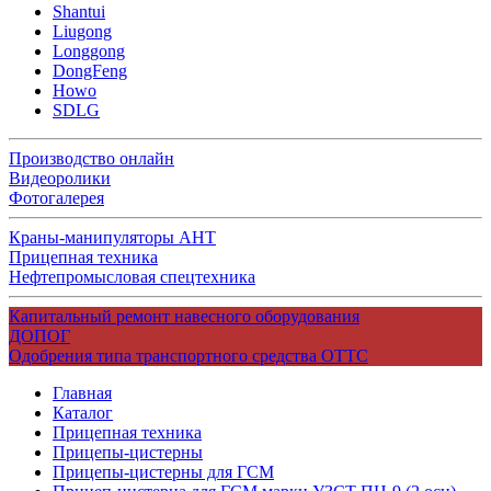
Shantui
Liugong
Longgong
DongFeng
Howo
SDLG
Производство онлайн
Видеоролики
Фотогалерея
Краны-манипуляторы АНТ
Прицепная техника
Нефтепромысловая спецтехника
Капитальный ремонт навесного оборудования
ДОПОГ
Одобрения типа транспортного средства ОТТС
Главная
Каталог
Прицепная техника
Прицепы-цистерны
Прицепы-цистерны для ГСМ