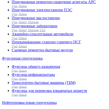
Передвижные ремонтно-сварочные агрегаты АРС
Урал, Камаз
Передвижные электростанции ПЭС
Урал, Камаз
Передвижные маслостанции
Урал, Камаз, Shacman
Передвижные лаборатории
Урал, Камаз, Shacman, ГАЗ
Аварийно-спасательные автомобили
Урал, Камаз
Перекачивающие станции горючего ПСГ
Урал, Камаз
Съемные ремонтно-бытовые модули
Фургонная спецтехника
Фургоны общего назначения
Урал, Камаз
Фургоны-рефрижераторы
Урал, Камаз
Транспортно-бытовые машины (ТБМ)
Урал, Камаз
Фургоны для перевозки взрывчатых веществ
Урал, Камаз
Нефтепромысловая спецтехника