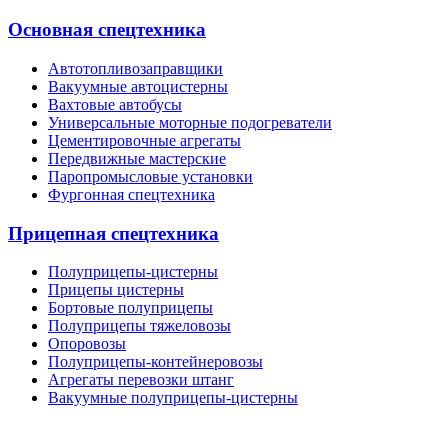
Основная спецтехника
Автотопливозаправщики
Вакуумные автоцистерны
Вахтовые автобусы
Универсальные моторные подогреватели
Цементировочные агрегаты
Передвижные мастерские
Паропромысловые установки
Фургонная спецтехника
Прицепная спецтехника
Полуприцепы-цистерны
Прицепы цистерны
Бортовые полуприцепы
Полуприцепы тяжеловозы
Опоровозы
Полуприцепы-контейнеровозы
Агрегаты перевозки штанг
Вакуумные полуприцепы-цистерны