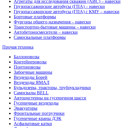
Агрегаты для исследования скважин (АИС) – навески
Грузопассажирские автобусы (ГПА) – навески
Грузопассажирские автобусы (ГПА) с КМУ – навески
Бортовые платформы
Фургоны общего назначения – навески
Транспортно-бытовые машины – навески
Автобетоносмесители – навески
Самосвальные платформы
Прочая техника
Баллоновозы
Контейнеровозы
Понтоновозы
Забоечные машины
Вездеходы Борей
Вездеходы ЯМАЛ
Бульдозеры, тракторы, трубоукладчики
Самосвалы BELL
Автоцистерны на гусеничном шасси
Гусеничные вездеходы
Эвакуаторы
Фронтальные погрузчики
Гусеничные краны ДЭК
Асфальтовые катки