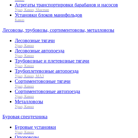
Агрегаты транспортировки барабанов и насосов
Урал, Камаз, Shacman
Установки блоков манифольдов
Камаз
Лесовозы, трубовозы, сортиментовозы, металловозы
Лесовозные тягачи
Урал, Камаз
Лесовозные автопоезда
Урал, Камаз
Трубовозные и плетевозные тягачи
Урал, Камаз
Трубоплетевозные автопоезда
Урал, Камаз, МАЗ
Сортиментовозные тягачи
Урал, Камаз
Сортиментовозные автопоезда
Урал, Камаз
Металловозы
Урал, Камаз
Буровая спецтехника
Буровые установки
Урал, Камаз
Опоровозы