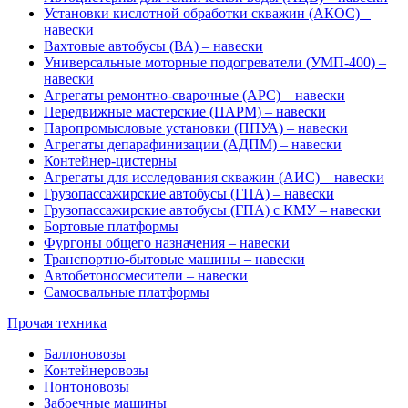
Установки кислотной обработки скважин (АКОС) –
навески
Вахтовые автобусы (ВА) – навески
Универсальные моторные подогреватели (УМП-400) –
навески
Агрегаты ремонтно-сварочные (АРС) – навески
Передвижные мастерские (ПАРМ) – навески
Паропромысловые установки (ППУА) – навески
Агрегаты депарафинизации (АДПМ) – навески
Контейнер-цистерны
Агрегаты для исследования скважин (АИС) – навески
Грузопассажирские автобусы (ГПА) – навески
Грузопассажирские автобусы (ГПА) с КМУ – навески
Бортовые платформы
Фургоны общего назначения – навески
Транспортно-бытовые машины – навески
Автобетоносмесители – навески
Самосвальные платформы
Прочая техника
Баллоновозы
Контейнеровозы
Понтоновозы
Забоечные машины