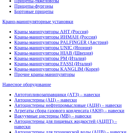
Прицепы-тяжеловозы
Прицепы-фургоны
Бортовые прицепы
Крано-манипуляторные установки
Краны манипуляторы АНТ (Россия)
Краны-манипуляторы ИНМАН (Россия)
Краны-манипуляторы PALFINGER (Австрия)
Краны-манипуляторы UNIC (Япония)
Краны-манипуляторы HIAB (Швеция)
Краны-манипуляторы PM (Италия)
Краны-манипуляторы FASSI (Италия)
Краны-манипуляторы KANGLIM (Корея)
Прочие краны-манипуляторы
Навесное оборудование
Автотопливозаправщики (АТЗ) – навески
Автоцистерны (АЦ) – навески
Автоцистерны нефтепромысловые (АЦН) – навески
Агрегаты сбора газового конденсата (АКН) – навески
Вакуумные цистерны (МВ) – навески
Автоцистерны для пищевых жидкостей (АЦПТ) –
навески
Автоцистерны для технической воды (АЦВ) – навески