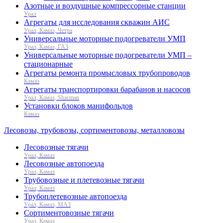
Азотные и воздушные компрессорные станции
Урал
Агрегаты для исследования скважин АИС
Урал, Камаз, Четра
Универсальные моторные подогреватели УМП
Урал, Камаз, ГАЗ
Универсальные моторные подогреватели УМП –
стационарные
Агрегаты ремонта промысловых трубопроводов
Камаз
Агрегаты транспортировки барабанов и насосов
Урал, Камаз, Shacman
Установки блоков манифольдов
Камаз
Лесовозы, трубовозы, сортиментовозы, металловозы
Лесовозные тягачи
Урал, Камаз
Лесовозные автопоезда
Урал, Камаз
Трубовозные и плетевозные тягачи
Урал, Камаз
Трубоплетевозные автопоезда
Урал, Камаз, МАЗ
Сортиментовозные тягачи
Урал, Камаз