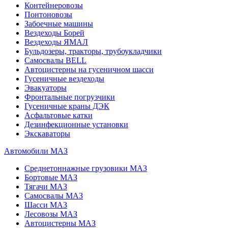
Контейнеровозы
Понтоновозы
Забоечные машины
Вездеходы Борей
Вездеходы ЯМАЛ
Бульдозеры, тракторы, трубоукладчики
Самосвалы BELL
Автоцистерны на гусеничном шасси
Гусеничные вездеходы
Эвакуаторы
Фронтальные погрузчики
Гусеничные краны ДЭК
Асфальтовые катки
Дезинфекционные установки
Экскаваторы
Автомобили МАЗ
Среднетоннажные грузовики МАЗ
Бортовые МАЗ
Тягачи МАЗ
Самосвалы МАЗ
Шасси МАЗ
Лесовозы МАЗ
Автоцистерны МАЗ