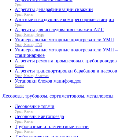
Урал
Агрегаты депарафинизации скважин
Урал, Камаз
Азотные и воздушные компрессорные станции
Урал
Агрегаты для исследования скважин АИС
Урал, Камаз, Четра
Универсальные моторные подогреватели УМП
Урал, Камаз, ГАЗ
Универсальные моторные подогреватели УМП –
стационарные
Агрегаты ремонта промысловых трубопроводов
Камаз
Агрегаты транспортировки барабанов и насосов
Урал, Камаз, Shacman
Установки блоков манифольдов
Камаз
Лесовозы, трубовозы, сортиментовозы, металловозы
Лесовозные тягачи
Урал, Камаз
Лесовозные автопоезда
Урал, Камаз
Трубовозные и плетевозные тягачи
Урал, Камаз
Трубоплетевозные автопоезда