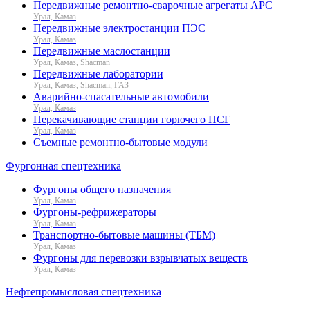
Передвижные ремонтно-сварочные агрегаты АРС
Урал, Камаз
Передвижные электростанции ПЭС
Урал, Камаз
Передвижные маслостанции
Урал, Камаз, Shacman
Передвижные лаборатории
Урал, Камаз, Shacman, ГАЗ
Аварийно-спасательные автомобили
Урал, Камаз
Перекачивающие станции горючего ПСГ
Урал, Камаз
Съемные ремонтно-бытовые модули
Фургонная спецтехника
Фургоны общего назначения
Урал, Камаз
Фургоны-рефрижераторы
Урал, Камаз
Транспортно-бытовые машины (ТБМ)
Урал, Камаз
Фургоны для перевозки взрывчатых веществ
Урал, Камаз
Нефтепромысловая спецтехника