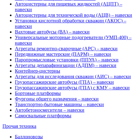
Автоцистерны для пищевых жидкостей (АЦПТ) –
навески
Автоцистерны для технической воды (АЦВ) – навески
Установки кислотной обработки скважин (АКОС) –
навески
Вахтовые автобусы (ВА) – навески
Универсальные моторные подогреватели (УМП-400) –
навески
Агрегаты ремонтно-сварочные (АРС) – навески
Передвижные мастерские (ПАРМ) – навески
Паропромысловые установки (ППУА) – навески
Агрегаты депарафинизации (АДПМ) – навески
Контейнер-цистерны
Агрегаты для исследования скважин (АИС) – навески
Грузопассажирские автобусы (ГПА) – навески
Грузопассажирские автобусы (ГПА) с КМУ – навески
Бортовые платформы
Фургоны общего назначения – навески
Транспортно-бытовые машины – навески
Автобетоносмесители – навески
Самосвальные платформы
Прочая техника
Баллоновозы