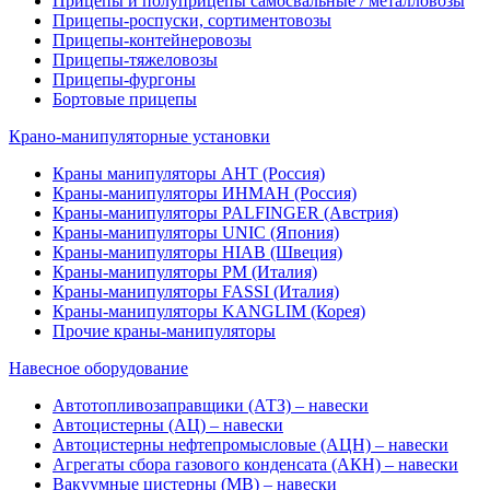
Прицепы и полуприцепы самосвальные / металловозы
Прицепы-роспуски, сортиментовозы
Прицепы-контейнеровозы
Прицепы-тяжеловозы
Прицепы-фургоны
Бортовые прицепы
Крано-манипуляторные установки
Краны манипуляторы АНТ (Россия)
Краны-манипуляторы ИНМАН (Россия)
Краны-манипуляторы PALFINGER (Австрия)
Краны-манипуляторы UNIC (Япония)
Краны-манипуляторы HIAB (Швеция)
Краны-манипуляторы PM (Италия)
Краны-манипуляторы FASSI (Италия)
Краны-манипуляторы KANGLIM (Корея)
Прочие краны-манипуляторы
Навесное оборудование
Автотопливозаправщики (АТЗ) – навески
Автоцистерны (АЦ) – навески
Автоцистерны нефтепромысловые (АЦН) – навески
Агрегаты сбора газового конденсата (АКН) – навески
Вакуумные цистерны (МВ) – навески