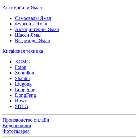
Автомобили Ямал
Самосвалы Ямал
Фургоны Ямал
Автоцистерны Ямал
Шасси Ямал
Вездеходы Ямал
Китайская техника
XCMG
Foton
Zoomlion
Shantui
Liugong
Longgong
DongFeng
Howo
SDLG
Производство онлайн
Видеоролики
Фотогалерея