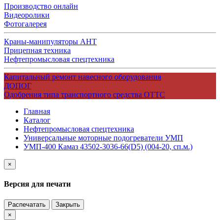
Производство онлайн
Видеоролики
Фотогалерея
Краны-манипуляторы АНТ
Прицепная техника
Нефтепромысловая спецтехника
Капитальный ремонт навесного оборудования
ДОПОГ
Одобрения типа транспортного средства ОТТС
Главная
Каталог
Нефтепромысловая спецтехника
Универсальные моторные подогреватели УМП
УМП-400 Камаз 43502-3036-66(D5) (004-20, сп.м.)
×
Версия для печати
Распечатать
Закрыть
×