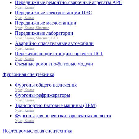
Передвижные ремонтно-сварочные агрегаты АРС
Урал, Камаз
Передвижные электростанции ПЭС
Урал, Камаз
Передвижные маслостанции
Урал, Камаз, Shacman
Передвижные лаборатории
Урал, Камаз, Shacman, ГАЗ
Аварийно-спасательные автомобили
Урал, Камаз
Перекачивающие станции горючего ПСГ
Урал, Камаз
Съемные ремонтно-бытовые модули
Фургонная спецтехника
Фургоны общего назначения
Урал, Камаз
Фургоны-рефрижераторы
Урал, Камаз
Транспортно-бытовые машины (ТБМ)
Урал, Камаз
Фургоны для перевозки взрывчатых веществ
Урал, Камаз
Нефтепромысловая спецтехника