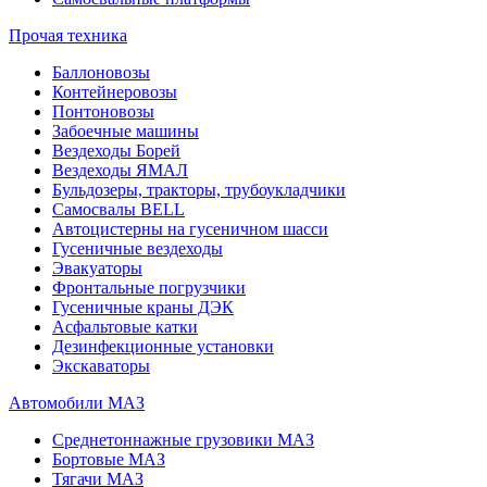
Прочая техника
Баллоновозы
Контейнеровозы
Понтоновозы
Забоечные машины
Вездеходы Борей
Вездеходы ЯМАЛ
Бульдозеры, тракторы, трубоукладчики
Самосвалы BELL
Автоцистерны на гусеничном шасси
Гусеничные вездеходы
Эвакуаторы
Фронтальные погрузчики
Гусеничные краны ДЭК
Асфальтовые катки
Дезинфекционные установки
Экскаваторы
Автомобили МАЗ
Среднетоннажные грузовики МАЗ
Бортовые МАЗ
Тягачи МАЗ