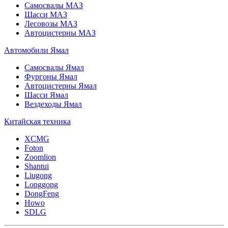
Самосвалы МАЗ
Шасси МАЗ
Лесовозы МАЗ
Автоцистерны МАЗ
Автомобили Ямал
Самосвалы Ямал
Фургоны Ямал
Автоцистерны Ямал
Шасси Ямал
Вездеходы Ямал
Китайская техника
XCMG
Foton
Zoomlion
Shantui
Liugong
Longgong
DongFeng
Howo
SDLG