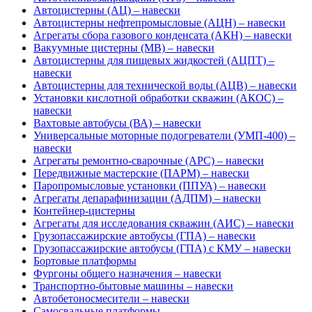
Автоцистерны (АЦ) – навески
Автоцистерны нефтепромысловые (АЦН) – навески
Агрегаты сбора газового конденсата (АКН) – навески
Вакуумные цистерны (МВ) – навески
Автоцистерны для пищевых жидкостей (АЦПТ) –
навески
Автоцистерны для технической воды (АЦВ) – навески
Установки кислотной обработки скважин (АКОС) –
навески
Вахтовые автобусы (ВА) – навески
Универсальные моторные подогреватели (УМП-400) –
навески
Агрегаты ремонтно-сварочные (АРС) – навески
Передвижные мастерские (ПАРМ) – навески
Паропромысловые установки (ППУА) – навески
Агрегаты депарафинизации (АДПМ) – навески
Контейнер-цистерны
Агрегаты для исследования скважин (АИС) – навески
Грузопассажирские автобусы (ГПА) – навески
Грузопассажирские автобусы (ГПА) с КМУ – навески
Бортовые платформы
Фургоны общего назначения – навески
Транспортно-бытовые машины – навески
Автобетоносмесители – навески
Самосвальные платформы