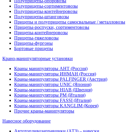
Полуприцепы-опоровозы
Полуприцепы-сортиментовозы
Полуприцепы-контейнеровозы
Полуприцепы-штанговозы
Прицепы и полуприцепы самосвальные / металловозы
Прицепы-роспуски, сортиментовозы
Прицепы-контейнеровозы
Прицепы-тяжеловозы
Прицепы-фургоны
Бортовые прицепы
Крано-манипуляторные установки
Краны манипуляторы АНТ (Россия)
Краны-манипуляторы ИНМАН (Россия)
Краны-манипуляторы PALFINGER (Австрия)
Краны-манипуляторы UNIC (Япония)
Краны-манипуляторы HIAB (Швеция)
Краны-манипуляторы PM (Италия)
Краны-манипуляторы FASSI (Италия)
Краны-манипуляторы KANGLIM (Корея)
Прочие краны-манипуляторы
Навесное оборудование
Автотопливозаправщики (АТЗ) – навески