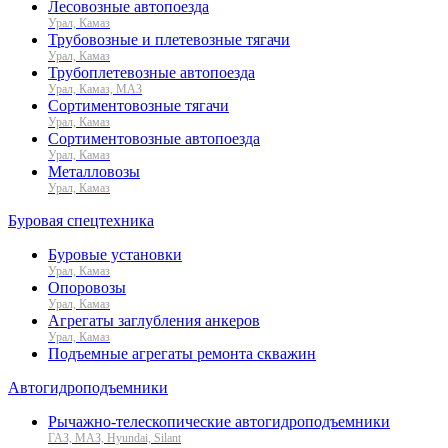
Лесовозные автопоезда
Урал, Камаз
Трубовозные и плетевозные тягачи
Урал, Камаз
Трубоплетевозные автопоезда
Урал, Камаз, МАЗ
Сортиментовозные тягачи
Урал, Камаз
Сортиментовозные автопоезда
Урал, Камаз
Металловозы
Урал, Камаз
Буровая спецтехника
Буровые установки
Урал, Камаз
Опоровозы
Урал, Камаз
Агрегаты заглубления анкеров
Урал, Камаз
Подъемные агрегаты ремонта скважин
Автогидроподъемники
Рычажно-телескопические автогидроподъемники
ГАЗ, МАЗ, Hyundai, Silant