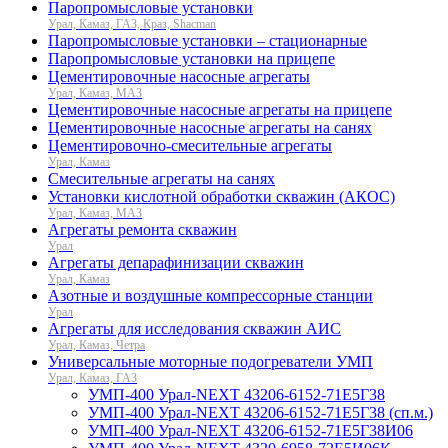
Паропромысловые установки
Урал, Камаз, ГАЗ, Краз, Shacman
Паропромысловые установки – стационарные
Паропромысловые установки на прицепе
Цементировочные насосные агрегаты
Урал, Камаз, МАЗ
Цементировочные насосные агрегаты на прицепе
Цементировочные насосные агрегаты на санях
Цементировочно-смесительные агрегаты
Урал, Камаз
Смесительные агрегаты на санях
Установки кислотной обработки скважин (АКОС)
Урал, Камаз, МАЗ
Агрегаты ремонта скважин
Урал
Агрегаты депарафинизации скважин
Урал, Камаз
Азотные и воздушные компрессорные станции
Урал
Агрегаты для исследования скважин АИС
Урал, Камаз, Четра
Универсальные моторные подогреватели УМП
Урал, Камаз, ГАЗ
УМП-400 Урал-NEXT 43206-6152-71Е5Г38
УМП-400 Урал-NEXT 43206-6152-71Е5Г38 (сп.м.)
УМП-400 Урал-NEXT 43206-6152-71Е5Г38И06