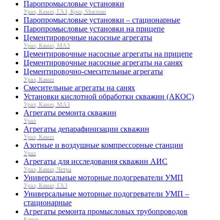
Паропромысловые установки
Урал, Камаз, ГАЗ, Краз, Shacman
Паропромысловые установки – стационарные
Паропромысловые установки на прицепе
Цементировочные насосные агрегаты
Урал, Камаз, МАЗ
Цементировочные насосные агрегаты на прицепе
Цементировочные насосные агрегаты на санях
Цементировочно-смесительные агрегаты
Урал, Камаз
Смесительные агрегаты на санях
Установки кислотной обработки скважин (АКОС)
Урал, Камаз, МАЗ
Агрегаты ремонта скважин
Урал
Агрегаты депарафинизации скважин
Урал, Камаз
Азотные и воздушные компрессорные станции
Урал
Агрегаты для исследования скважин АИС
Урал, Камаз, Четра
Универсальные моторные подогреватели УМП
Урал, Камаз, ГАЗ
Универсальные моторные подогреватели УМП –
стационарные
Агрегаты ремонта промысловых трубопроводов
Камаз