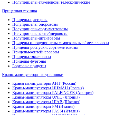
Полуприцепы-тяжеловозы телескопические
Прицепная техника
Прицепы-цистерны
Полуприцепы-опоровозы
Полуприцепы-сортиментовозы
Полуприцепы-контейнеровозы
Полуприцепы-штанговозы
Прицепы и полуприцепы самосвальные / металловозы
Прицепы-роспуски, сортиментовозы
Прицепы-контейнеровозы
Прицепы-тяжеловозы
Прицепы-фургоны
Бортовые прицепы
Крано-манипуляторные установки
Краны манипуляторы АНТ (Россия)
Краны-манипуляторы ИНМАН (Россия)
Краны-манипуляторы PALFINGER (Австрия)
Краны-манипуляторы UNIC (Япония)
Краны-манипуляторы HIAB (Швеция)
Краны-манипуляторы PM (Италия)
Краны-манипуляторы FASSI (Италия)