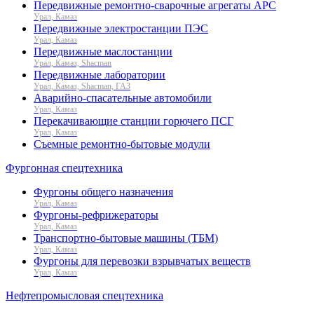
Передвижные ремонтно-сварочные агрегаты АРС
Урал, Камаз
Передвижные электростанции ПЭС
Урал, Камаз
Передвижные маслостанции
Урал, Камаз, Shacman
Передвижные лаборатории
Урал, Камаз, Shacman, ГАЗ
Аварийно-спасательные автомобили
Урал, Камаз
Перекачивающие станции горючего ПСГ
Урал, Камаз
Съемные ремонтно-бытовые модули
Фургонная спецтехника
Фургоны общего назначения
Урал, Камаз
Фургоны-рефрижераторы
Урал, Камаз
Транспортно-бытовые машины (ТБМ)
Урал, Камаз
Фургоны для перевозки взрывчатых веществ
Урал, Камаз
Нефтепромысловая спецтехника