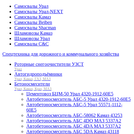
Самосвалы Урал
Самосвалы Урал-NEXT
Самосвалы Камаз
Самосвалы Beiben
Самосвалы Shacman
Шламовозы Камаз
Шламовозы Урал
Самосвалы C&C
Спецтехника для дорожного и коммунального хозяйства
Роторные снегоочистители УЗСТ
Урал
Автогидроподъёмники
Урал, Камаз, ГАЗ, МАЗ
Бетоносмесители
Урал, Камаз, Краз, МАЗ
Цементовоз БЦМ-50 Урал 4320-1912-60Е5
Автобетоносмеситель АБС-5 Урал 4320-1912-60Е5
Автобетоносмеситель АБС-5 Урал 55571-1112-
60Е5
Автобетоносмеситель АБС-58062 Камаз 43253
Автобетоносмеситель АБС 4DO МАЗ 5337А2
Автобетоносмеситель АБС 4DA МАЗ 5337А2
Автобетоносмеситель АБС 5DA Камаз 43118