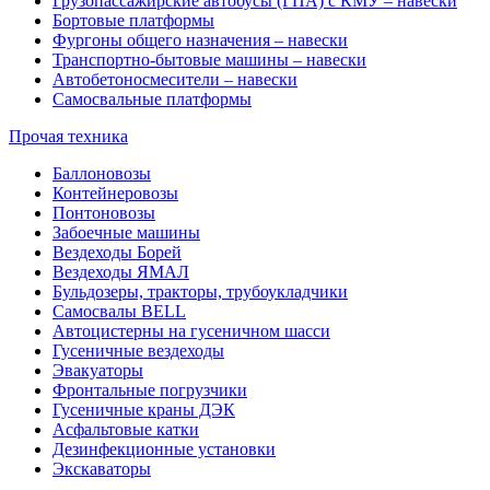
Грузопассажирские автобусы (ГПА) с КМУ – навески
Бортовые платформы
Фургоны общего назначения – навески
Транспортно-бытовые машины – навески
Автобетоносмесители – навески
Самосвальные платформы
Прочая техника
Баллоновозы
Контейнеровозы
Понтоновозы
Забоечные машины
Вездеходы Борей
Вездеходы ЯМАЛ
Бульдозеры, тракторы, трубоукладчики
Самосвалы BELL
Автоцистерны на гусеничном шасси
Гусеничные вездеходы
Эвакуаторы
Фронтальные погрузчики
Гусеничные краны ДЭК
Асфальтовые катки
Дезинфекционные установки
Экскаваторы