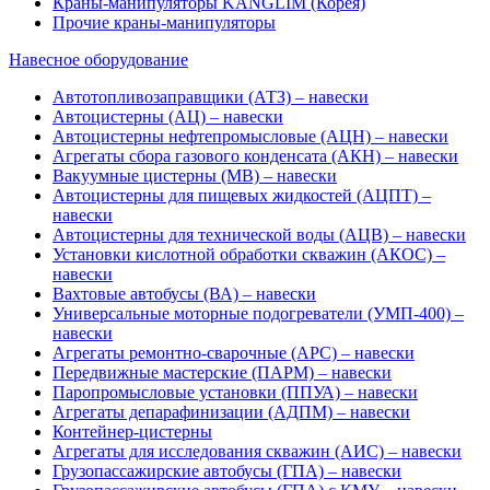
Краны-манипуляторы KANGLIM (Корея)
Прочие краны-манипуляторы
Навесное оборудование
Автотопливозаправщики (АТЗ) – навески
Автоцистерны (АЦ) – навески
Автоцистерны нефтепромысловые (АЦН) – навески
Агрегаты сбора газового конденсата (АКН) – навески
Вакуумные цистерны (МВ) – навески
Автоцистерны для пищевых жидкостей (АЦПТ) –
навески
Автоцистерны для технической воды (АЦВ) – навески
Установки кислотной обработки скважин (АКОС) –
навески
Вахтовые автобусы (ВА) – навески
Универсальные моторные подогреватели (УМП-400) –
навески
Агрегаты ремонтно-сварочные (АРС) – навески
Передвижные мастерские (ПАРМ) – навески
Паропромысловые установки (ППУА) – навески
Агрегаты депарафинизации (АДПМ) – навески
Контейнер-цистерны
Агрегаты для исследования скважин (АИС) – навески
Грузопассажирские автобусы (ГПА) – навески