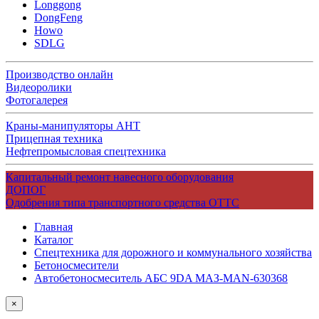
Longgong
DongFeng
Howo
SDLG
Производство онлайн
Видеоролики
Фотогалерея
Краны-манипуляторы АНТ
Прицепная техника
Нефтепромысловая спецтехника
Капитальный ремонт навесного оборудования
ДОПОГ
Одобрения типа транспортного средства ОТТС
Главная
Каталог
Спецтехника для дорожного и коммунального хозяйства
Бетоносмесители
Автобетоносмеситель АБС 9DA МАЗ-MAN-630368
×