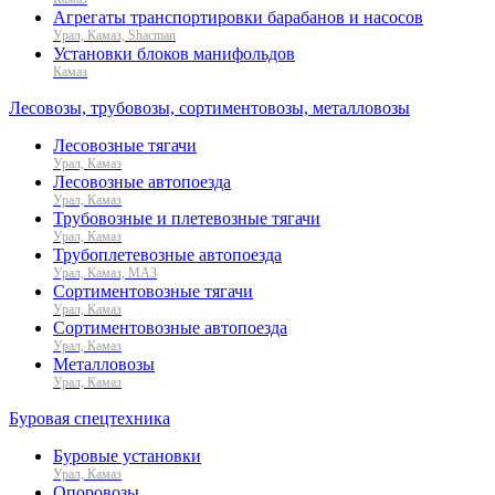
Агрегаты транспортировки барабанов и насосов
Урал, Камаз, Shacman
Установки блоков манифольдов
Камаз
Лесовозы, трубовозы, сортиментовозы, металловозы
Лесовозные тягачи
Урал, Камаз
Лесовозные автопоезда
Урал, Камаз
Трубовозные и плетевозные тягачи
Урал, Камаз
Трубоплетевозные автопоезда
Урал, Камаз, МАЗ
Сортиментовозные тягачи
Урал, Камаз
Сортиментовозные автопоезда
Урал, Камаз
Металловозы
Урал, Камаз
Буровая спецтехника
Буровые установки
Урал, Камаз
Опоровозы