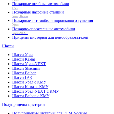
Пожарные штабные автомобили
ГАЗ
Пожарные насосные станции
Урал, Камаз
Пожарные автомобили порошкового тушения
Урал
Пожарно-спасательные автомобили
Урал-NEXT
Прицепы-цистерны для пенообразователей
Шасси
Шасси Урал
Шасси Камаз
Шасси Урал-NEXT
Шасси Shacman
Шасси Beiben
Шасси ГАЗ
Шасси Урал с КМУ
Шасси Камаз с КМУ
Шасси Урал-NEXT с КМУ
Шасси Beiben с КМУ
Полуприцепы-цистерны
Полуприцепы-цистерны для ГСМ 2-осные