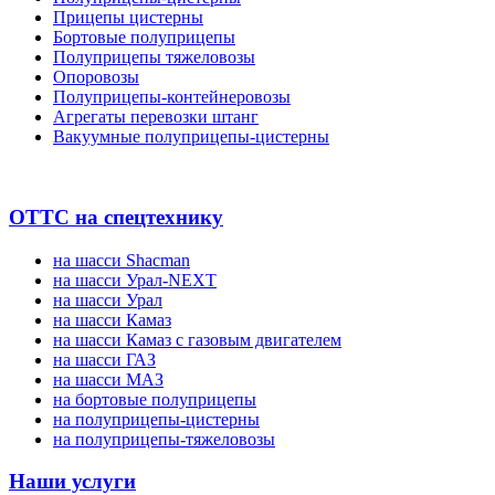
Прицепы цистерны
Бортовые полуприцепы
Полуприцепы тяжеловозы
Опоровозы
Полуприцепы-контейнеровозы
Агрегаты перевозки штанг
Вакуумные полуприцепы-цистерны
ОТТС на спецтехнику
на шасси Shacman
на шасси Урал-NEXT
на шасси Урал
на шасси Камаз
на шасси Камаз с газовым двигателем
на шасси ГАЗ
на шасси МАЗ
на бортовые полуприцепы
на полуприцепы-цистерны
на полуприцепы-тяжеловозы
Наши услуги