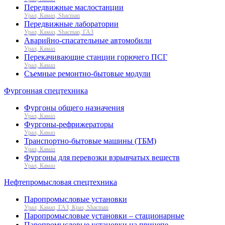
Передвижные маслостанции
Урал, Камаз, Shacman
Передвижные лаборатории
Урал, Камаз, Shacman, ГАЗ
Аварийно-спасательные автомобили
Урал, Камаз
Перекачивающие станции горючего ПСГ
Урал, Камаз
Съемные ремонтно-бытовые модули
Фургонная спецтехника
Фургоны общего назначения
Урал, Камаз
Фургоны-рефрижераторы
Урал, Камаз
Транспортно-бытовые машины (ТБМ)
Урал, Камаз
Фургоны для перевозки взрывчатых веществ
Урал, Камаз
Нефтепромысловая спецтехника
Паропромысловые установки
Урал, Камаз, ГАЗ, Краз, Shacman
Паропромысловые установки – стационарные
Паропромысловые установки на прицепе