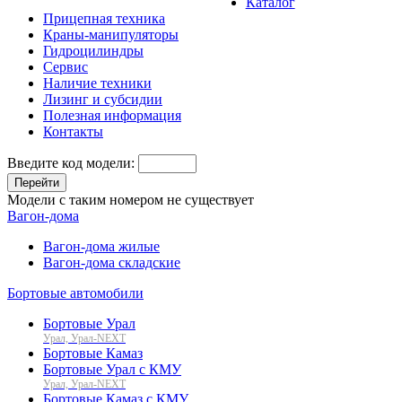
Каталог
Прицепная техника
Краны-манипуляторы
Гидроцилиндры
Сервис
Наличие техники
Лизинг и субсидии
Полезная информация
Контакты
Введите код модели:
Перейти
Модели с таким номером не существует
Вагон-дома
Вагон-дома жилые
Вагон-дома складские
Бортовые автомобили
Бортовые Урал
Урал, Урал-NEXT
Бортовые Камаз
Бортовые Урал с КМУ
Урал, Урал-NEXT
Бортовые Камаз с КМУ