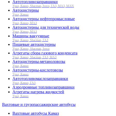
Автотопливозаправщики
Урал, Камаз, Shacman, Iveco, ГАЗ, МАЗ, MAN
Автоцистерны
Урал, Камаз
Автоцистерны нефтепромысловые
Урал, Камаз, МАЗ
Автоцистерны для технической воды
Урал, Камаз, МАЗ
Машины вакуумные
Урал, Камаз, Shacman, ГАЗ
Пищевые автоцистерны
Урал, Камаз, Shacman, Iveco
Агрегаты сбора газового конденсата
Урал, Камаз, Shacman, ГАЗ, МАЗ
Автоцистерны-метаноловозы
Урал, Камаз
Автоцистерны-кислотовозы
Урал, Камаз
Автотопливомаслозаправщики
Урал, Камаз, ГАЗ
Аэродромные топливозаправщики
Агрегаты нагрева жидкостей
Урал, Камаз
Вахтовые и грузопассажирские автобусы
Вахтовые автобусы Камаз