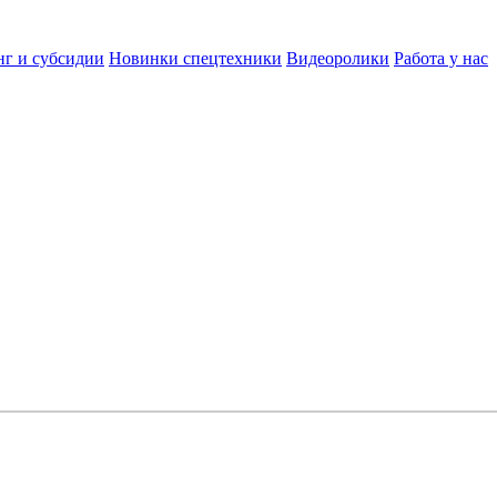
нг и субсидии
Новинки спецтехники
Видеоролики
Работа у нас