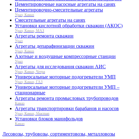
Цементировочные насосные агрегаты на санях
Цементировочно-смесительные агрегаты
Урал, Камаз
Смесительные агрегаты на санях
Установки кислотной обработки скважин (АКОС)
Урал, Камаз, МАЗ
Агрегаты ремонта скважин
Урал
Агрегаты депарафинизации скважин
Урал, Камаз
Азотные и воздушные компрессорные станции
Урал
Агрегаты для исследования скважин АИС
Урал, Камаз, Четра
Универсальные моторные подогреватели УМП
Урал, Камаз, ГАЗ
Универсальные моторные подогреватели УМП –
стационарные
Агрегаты ремонта промысловых трубопроводов
Камаз
Агрегаты транспортировки барабанов и насосов
Урал, Камаз, Shacman
Установки блоков манифольдов
Камаз
Лесовозы, трубовозы, сортиментовозы, металловозы