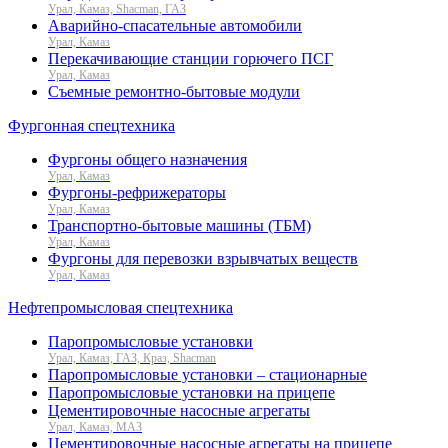
Урал, Камаз, Shacman, ГАЗ
Аварийно-спасательные автомобили
Урал, Камаз
Перекачивающие станции горючего ПСГ
Урал, Камаз
Съемные ремонтно-бытовые модули
Фургонная спецтехника
Фургоны общего назначения
Урал, Камаз
Фургоны-рефрижераторы
Урал, Камаз
Транспортно-бытовые машины (ТБМ)
Урал, Камаз
Фургоны для перевозки взрывчатых веществ
Урал, Камаз
Нефтепромысловая спецтехника
Паропромысловые установки
Урал, Камаз, ГАЗ, Краз, Shacman
Паропромысловые установки – стационарные
Паропромысловые установки на прицепе
Цементировочные насосные агрегаты
Урал, Камаз, МАЗ
Цементировочные насосные агрегаты на прицепе