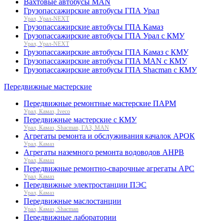
Вахтовые автобусы MAN
Грузопассажирские автобусы ГПА Урал
Урал, Урал-NEXT
Грузопассажирские автобусы ГПА Камаз
Грузопассажирские автобусы ГПА Урал с КМУ
Урал, Урал-NEXT
Грузопассажирские автобусы ГПА Камаз с КМУ
Грузопассажирские автобусы ГПА MAN с КМУ
Грузопассажирские автобусы ГПА Shacman с КМУ
Передвижные мастерские
Передвижные ремонтные мастерские ПАРМ
Урал, Камаз, Iveco
Передвижные мастерские с КМУ
Урал, Камаз, Shacman, ГАЗ, MAN
Агрегаты ремонта и обслуживания качалок АРОК
Урал, Камаз
Агрегаты наземного ремонта водоводов АНРВ
Урал, Камаз
Передвижные ремонтно-сварочные агрегаты АРС
Урал, Камаз
Передвижные электростанции ПЭС
Урал, Камаз
Передвижные маслостанции
Урал, Камаз, Shacman
Передвижные лаборатории