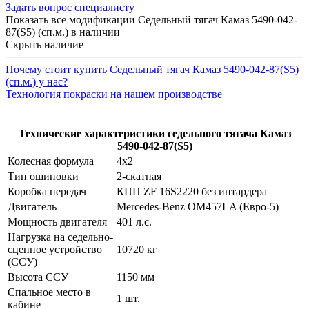
Задать вопрос специалисту
Показать все модификации Седельный тягач Камаз 5490-042-
87(S5) (сп.м.) в наличии
Скрыть наличие
Почему стоит купить Седельный тягач Камаз 5490-042-87(S5)
(сп.м.) у нас?
Технология покраски на нашем производстве
Технические характеристики седельного тягача Камаз
5490-042-87(S5)
Колесная формула
4х2
Тип ошиновки
2-скатная
Коробка передач
КПП ZF 16S2220 без интардера
Двигатель
Mercedes-Benz OM457LA (Евро-5)
Мощность двигателя
401 л.с.
Нагрузка на седельно-
сцепное устройство
10720 кг
(ССУ)
Высота ССУ
1150 мм
Спальное место в
1 шт.
кабине