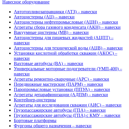
Навесное оборудование
Автотопливозаправщики (АТЗ) – навески
Автоцистерны (АЦ) – навески
Автоцистерны нефтепромысловые (АЦН) – навески
Агрегаты сбора газового конденсата (АКН) – навески
Вакуумные цистерны (МВ) – навески
Автоцистерны для пищевых жидкостей (АЦПТ) –
навески
Автоцистерны для технической воды (АЦВ) – навески
Установки кислотной обработки скважин (АКОС) –
навески
Вахтовые автобусы (ВА) – навески
Универсальные моторные подогреватели (УМП-400) –
навески
Агрегаты ремонтно-сварочные (АРС) – навески
Передвижные мастерские (ПАРМ) – навески
Паропромысловые установки (ППУА) – навески
Агрегаты депарафинизации (АДПМ) – навески
Контейнер-цистерны
Агрегаты для исследования скважин (АИС) – навески
Грузопассажирские автобусы (ГПА) – навески
Грузопассажирские автобусы (ГПА) с КМУ – навески
Бортовые платформы
Фургоны общего назначения – навески