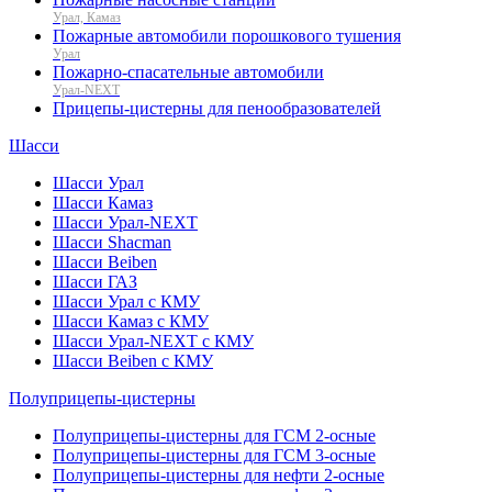
Урал, Камаз
Пожарные автомобили порошкового тушения
Урал
Пожарно-спасательные автомобили
Урал-NEXT
Прицепы-цистерны для пенообразователей
Шасси
Шасси Урал
Шасси Камаз
Шасси Урал-NEXT
Шасси Shacman
Шасси Beiben
Шасси ГАЗ
Шасси Урал с КМУ
Шасси Камаз с КМУ
Шасси Урал-NEXT с КМУ
Шасси Beiben с КМУ
Полуприцепы-цистерны
Полуприцепы-цистерны для ГСМ 2-осные
Полуприцепы-цистерны для ГСМ 3-осные
Полуприцепы-цистерны для нефти 2-осные