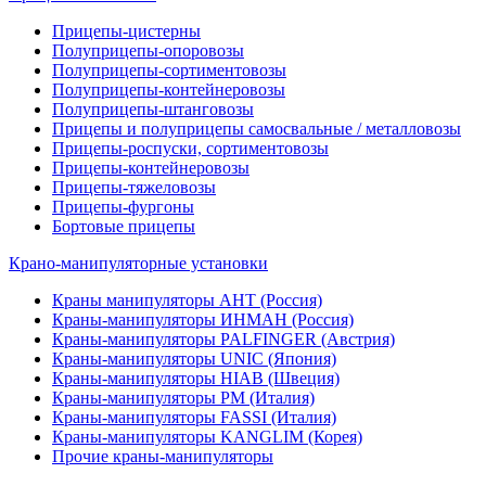
Прицепы-цистерны
Полуприцепы-опоровозы
Полуприцепы-сортиментовозы
Полуприцепы-контейнеровозы
Полуприцепы-штанговозы
Прицепы и полуприцепы самосвальные / металловозы
Прицепы-роспуски, сортиментовозы
Прицепы-контейнеровозы
Прицепы-тяжеловозы
Прицепы-фургоны
Бортовые прицепы
Крано-манипуляторные установки
Краны манипуляторы АНТ (Россия)
Краны-манипуляторы ИНМАН (Россия)
Краны-манипуляторы PALFINGER (Австрия)
Краны-манипуляторы UNIC (Япония)
Краны-манипуляторы HIAB (Швеция)
Краны-манипуляторы PM (Италия)
Краны-манипуляторы FASSI (Италия)
Краны-манипуляторы KANGLIM (Корея)
Прочие краны-манипуляторы