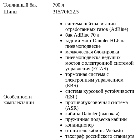
Топливный бак
700 л
Шины
315/70R22,5
система нейтрализации
отработанных газов (AdBlue)
бак AdBlue 70 л
задний мост Daimler HL6 на
пневмоподвеске
межколесная блокировка
пневмоподвеска ведущих
мостов с электронной системой
управления (ECAS)
тормозная система с
электронным управлением
(EBS)
система курсовой устойчивости
Особенности
(ESP)
комплектации
противобуксовочная система
(ASR)
кабина Daimler (высокая)
пружинная подвеска кабины
кондиционер
отопитель кабины Webasto
тахограф российского стандарта