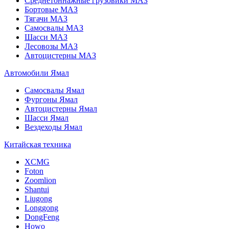
Среднетоннажные грузовики МАЗ
Бортовые МАЗ
Тягачи МАЗ
Самосвалы МАЗ
Шасси МАЗ
Лесовозы МАЗ
Автоцистерны МАЗ
Автомобили Ямал
Самосвалы Ямал
Фургоны Ямал
Автоцистерны Ямал
Шасси Ямал
Вездеходы Ямал
Китайская техника
XCMG
Foton
Zoomlion
Shantui
Liugong
Longgong
DongFeng
Howo