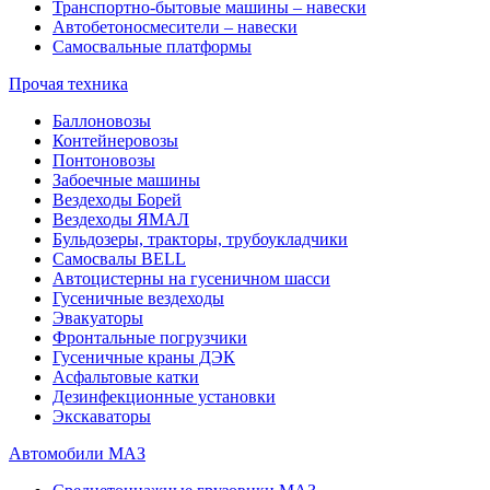
Транспортно-бытовые машины – навески
Автобетоносмесители – навески
Самосвальные платформы
Прочая техника
Баллоновозы
Контейнеровозы
Понтоновозы
Забоечные машины
Вездеходы Борей
Вездеходы ЯМАЛ
Бульдозеры, тракторы, трубоукладчики
Самосвалы BELL
Автоцистерны на гусеничном шасси
Гусеничные вездеходы
Эвакуаторы
Фронтальные погрузчики
Гусеничные краны ДЭК
Асфальтовые катки
Дезинфекционные установки
Экскаваторы
Автомобили МАЗ