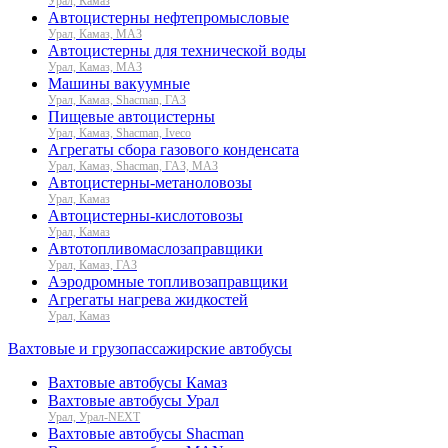
Урал, Камаз
Автоцистерны нефтепромысловые
Урал, Камаз, МАЗ
Автоцистерны для технической воды
Урал, Камаз, МАЗ
Машины вакуумные
Урал, Камаз, Shacman, ГАЗ
Пищевые автоцистерны
Урал, Камаз, Shacman, Iveco
Агрегаты сбора газового конденсата
Урал, Камаз, Shacman, ГАЗ, МАЗ
Автоцистерны-метаноловозы
Урал, Камаз
Автоцистерны-кислотовозы
Урал, Камаз
Автотопливомаслозаправщики
Урал, Камаз, ГАЗ
Аэродромные топливозаправщики
Агрегаты нагрева жидкостей
Урал, Камаз
Вахтовые и грузопассажирские автобусы
Вахтовые автобусы Камаз
Вахтовые автобусы Урал
Урал, Урал-NEXT
Вахтовые автобусы Shacman