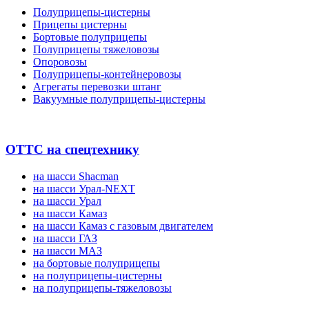
Полуприцепы-цистерны
Прицепы цистерны
Бортовые полуприцепы
Полуприцепы тяжеловозы
Опоровозы
Полуприцепы-контейнеровозы
Агрегаты перевозки штанг
Вакуумные полуприцепы-цистерны
ОТТС на спецтехнику
на шасси Shacman
на шасси Урал-NEXT
на шасси Урал
на шасси Камаз
на шасси Камаз с газовым двигателем
на шасси ГАЗ
на шасси МАЗ
на бортовые полуприцепы
на полуприцепы-цистерны
на полуприцепы-тяжеловозы