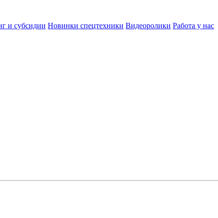
нг и субсидии
Новинки спецтехники
Видеоролики
Работа у нас