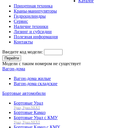
Каталог
Прицепная техника
Краны-манипуляторы
Гидроцилиндры
Сервис
Наличие техники
Лизинг и субсидии
Полезная информация
Контакты
Введите код модели:
Перейти
Модели с таким номером не существует
Вагон-дома
Вагон-дома жилые
Вагон-дома складские
Бортовые автомобили
Бортовые Урал
Урал, Урал-NEXT
Бортовые Камаз
Бортовые Урал с КМУ
Урал, Урал-NEXT
Бортовые Камаз с КМУ