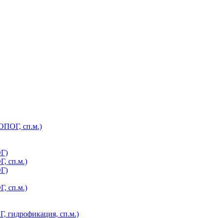
ОПОГ, сп.м.)
ОГ)
, сп.м.)
ОГ)
, сп.м.)
, гидрофикация, сп.м.)