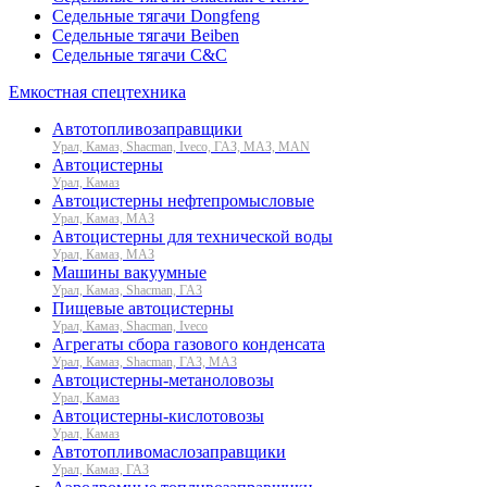
Седельные тягачи Dongfeng
Седельные тягачи Beiben
Седельные тягачи C&C
Емкостная спецтехника
Автотопливозаправщики
Урал, Камаз, Shacman, Iveco, ГАЗ, МАЗ, MAN
Автоцистерны
Урал, Камаз
Автоцистерны нефтепромысловые
Урал, Камаз, МАЗ
Автоцистерны для технической воды
Урал, Камаз, МАЗ
Машины вакуумные
Урал, Камаз, Shacman, ГАЗ
Пищевые автоцистерны
Урал, Камаз, Shacman, Iveco
Агрегаты сбора газового конденсата
Урал, Камаз, Shacman, ГАЗ, МАЗ
Автоцистерны-метаноловозы
Урал, Камаз
Автоцистерны-кислотовозы
Урал, Камаз
Автотопливомаслозаправщики
Урал, Камаз, ГАЗ