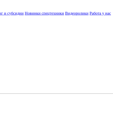
нг и субсидии
Новинки спецтехники
Видеоролики
Работа у нас