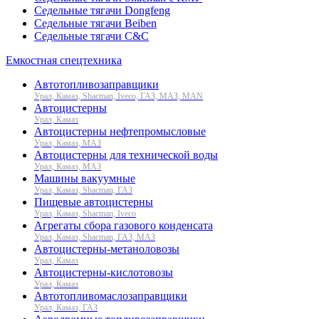
Седельные тягачи Dongfeng
Седельные тягачи Beiben
Седельные тягачи C&C
Емкостная спецтехника
Автотопливозаправщики
Урал, Камаз, Shacman, Iveco, ГАЗ, МАЗ, MAN
Автоцистерны
Урал, Камаз
Автоцистерны нефтепромысловые
Урал, Камаз, МАЗ
Автоцистерны для технической воды
Урал, Камаз, МАЗ
Машины вакуумные
Урал, Камаз, Shacman, ГАЗ
Пищевые автоцистерны
Урал, Камаз, Shacman, Iveco
Агрегаты сбора газового конденсата
Урал, Камаз, Shacman, ГАЗ, МАЗ
Автоцистерны-метаноловозы
Урал, Камаз
Автоцистерны-кислотовозы
Урал, Камаз
Автотопливомаслозаправщики
Урал, Камаз, ГАЗ