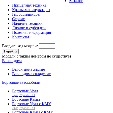
Каталог
Прицепная техника
Краны-манипуляторы
Гидроцилиндры
Сервис
Наличие техники
Лизинг и субсидии
Полезная информация
Контакты
Введите код модели:
Перейти
Модели с таким номером не существует
Вагон-дома
Вагон-дома жилые
Вагон-дома складские
Бортовые автомобили
Бортовые Урал
Урал, Урал-NEXT
Бортовые Камаз
Бортовые Урал с КМУ
Урал, Урал-NEXT
Бортовые Камаз с КМУ