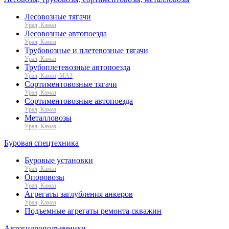
Лесовозные тягачи
Урал, Камаз
Лесовозные автопоезда
Урал, Камаз
Трубовозные и плетевозные тягачи
Урал, Камаз
Трубоплетевозные автопоезда
Урал, Камаз, МАЗ
Сортиментовозные тягачи
Урал, Камаз
Сортиментовозные автопоезда
Урал, Камаз
Металловозы
Урал, Камаз
Буровая спецтехника
Буровые установки
Урал, Камаз
Опоровозы
Урал, Камаз
Агрегаты заглубления анкеров
Урал, Камаз
Подъемные агрегаты ремонта скважин
Автогидроподъемники