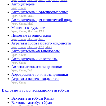
Урал, Камаз, Shacman, Iveco, ГАЗ, МАЗ, MAN
Автоцистерны
Урал, Камаз
Автоцистерны нефтепромысловые
Урал, Камаз, МАЗ
Автоцистерны для технической воды
Урал, Камаз, МАЗ
Машины вакуумные
Урал, Камаз, Shacman, ГАЗ
Пищевые автоцистерны
Урал, Камаз, Shacman, Iveco
Агрегаты сбора газового конденсата
Урал, Камаз, Shacman, ГАЗ, МАЗ
Автоцистерны-метаноловозы
Урал, Камаз
Автоцистерны-кислотовозы
Урал, Камаз
Автотопливомаслозаправщики
Урал, Камаз, ГАЗ
Аэродромные топливозаправщики
Агрегаты нагрева жидкостей
Урал, Камаз
Вахтовые и грузопассажирские автобусы
Вахтовые автобусы Камаз
Вахтовые автобусы Урал