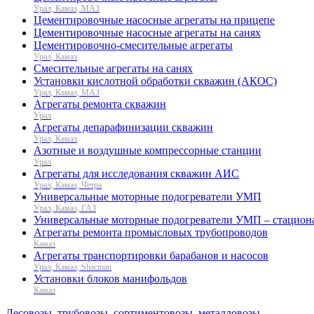
Урал, Камаз, МАЗ
Цементировочные насосные агрегаты на прицепе
Цементировочные насосные агрегаты на санях
Цементировочно-смесительные агрегаты
Урал, Камаз
Смесительные агрегаты на санях
Установки кислотной обработки скважин (АКОС)
Урал, Камаз, МАЗ
Агрегаты ремонта скважин
Урал
Агрегаты депарафинизации скважин
Урал, Камаз
Азотные и воздушные компрессорные станции
Урал
Агрегаты для исследования скважин АИС
Урал, Камаз, Четра
Универсальные моторные подогреватели УМП
Урал, Камаз, ГАЗ
Универсальные моторные подогреватели УМП – стацион
Агрегаты ремонта промысловых трубопроводов
Камаз
Агрегаты транспортировки барабанов и насосов
Урал, Камаз, Shacman
Установки блоков манифольдов
Камаз
Лесовозы, трубовозы, сортиментовозы, металловозы