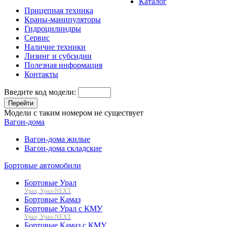
Каталог
Прицепная техника
Краны-манипуляторы
Гидроцилиндры
Сервис
Наличие техники
Лизинг и субсидии
Полезная информация
Контакты
Введите код модели:
Перейти
Модели с таким номером не существует
Вагон-дома
Вагон-дома жилые
Вагон-дома складские
Бортовые автомобили
Бортовые Урал
Урал, Урал-NEXT
Бортовые Камаз
Бортовые Урал с КМУ
Урал, Урал-NEXT
Бортовые Камаз с КМУ