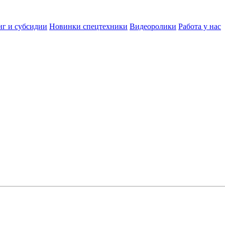
нг и субсидии
Новинки спецтехники
Видеоролики
Работа у нас