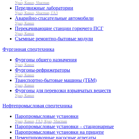
Урал, Камаз, Shacman
Передвижные лаборатории
Урал, Камаз, Shacman, ГАЗ
Аварийно-спасательные автомобили
Урал, Камаз
Перекачивающие станции горючего ПСГ
Урал, Камаз
Съемные ремонтно-бытовые модули
Фургонная спецтехника
Фургоны общего назначения
Урал, Камаз
Фургоны-рефрижераторы
Урал, Камаз
Транспортно-бытовые машины (ТБМ)
Урал, Камаз
Фургоны для перевозки взрывчатых веществ
Урал, Камаз
Нефтепромысловая спецтехника
Паропромысловые установки
Урал, Камаз, ГАЗ, Краз, Shacman
Паропромысловые установки – стационарные
Паропромысловые установки на прицепе
Цементировочные насосные агрегаты