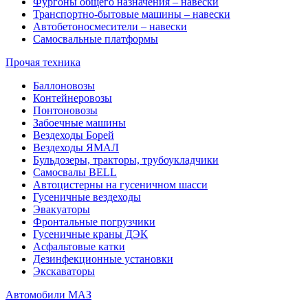
Фургоны общего назначения – навески
Транспортно-бытовые машины – навески
Автобетоносмесители – навески
Самосвальные платформы
Прочая техника
Баллоновозы
Контейнеровозы
Понтоновозы
Забоечные машины
Вездеходы Борей
Вездеходы ЯМАЛ
Бульдозеры, тракторы, трубоукладчики
Самосвалы BELL
Автоцистерны на гусеничном шасси
Гусеничные вездеходы
Эвакуаторы
Фронтальные погрузчики
Гусеничные краны ДЭК
Асфальтовые катки
Дезинфекционные установки
Экскаваторы
Автомобили МАЗ