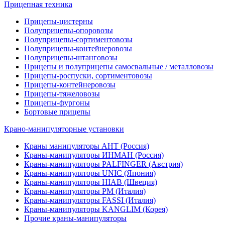
Прицепная техника
Прицепы-цистерны
Полуприцепы-опоровозы
Полуприцепы-сортиментовозы
Полуприцепы-контейнеровозы
Полуприцепы-штанговозы
Прицепы и полуприцепы самосвальные / металловозы
Прицепы-роспуски, сортиментовозы
Прицепы-контейнеровозы
Прицепы-тяжеловозы
Прицепы-фургоны
Бортовые прицепы
Крано-манипуляторные установки
Краны манипуляторы АНТ (Россия)
Краны-манипуляторы ИНМАН (Россия)
Краны-манипуляторы PALFINGER (Австрия)
Краны-манипуляторы UNIC (Япония)
Краны-манипуляторы HIAB (Швеция)
Краны-манипуляторы PM (Италия)
Краны-манипуляторы FASSI (Италия)
Краны-манипуляторы KANGLIM (Корея)
Прочие краны-манипуляторы