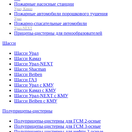
Пожарные насосные станции
Урал, Камаз
Пожарные автомобили порошкового тушения
Урал
Пожарно-спасательные автомобили
Урал-NEXT
Прицепы-цистерны для пенообразователей
Шасси
Шасси Урал
Шасси Камаз
Шасси Урал-NEXT
Шасси Shacman
Шасси Beiben
Шасси ГАЗ
Шасси Урал с КМУ
Шасси Камаз с КМУ
Шасси Урал-NEXT с КМУ
Шасси Beiben с КМУ
Полуприцепы-цистерны
Полуприцепы-цистерны для ГСМ 2-осные
Полуприцепы-цистерны для ГСМ 3-осные
Полуприцепы-цистерны для нефти 2-осные