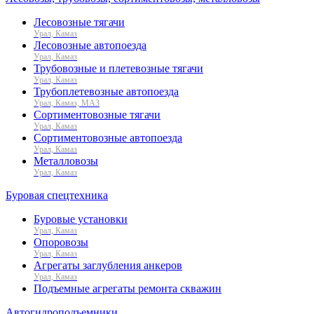
Лесовозные тягачи
Урал, Камаз
Лесовозные автопоезда
Урал, Камаз
Трубовозные и плетевозные тягачи
Урал, Камаз
Трубоплетевозные автопоезда
Урал, Камаз, МАЗ
Сортиментовозные тягачи
Урал, Камаз
Сортиментовозные автопоезда
Урал, Камаз
Металловозы
Урал, Камаз
Буровая спецтехника
Буровые установки
Урал, Камаз
Опоровозы
Урал, Камаз
Агрегаты заглубления анкеров
Урал, Камаз
Подъемные агрегаты ремонта скважин
Автогидроподъемники