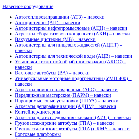
Навесное оборудование
Автотопливозаправщики (АТЗ) – навески
Автоцистерны (АЦ) – навески
Автоцистерны нефтепромысловые (АЦН) – навески
Агрегаты сбора газового конденсата (АКН) – навески
Вакуумные цистерны (МВ) – навески
Автоцистерны для пищевых жидкостей (АЦПТ) –
навески
Автоцистерны для технической воды (АЦВ) – навески
Установки кислотной обработки скважин (АКОС) –
навески
Вахтовые автобусы (ВА) – навески
Универсальные моторные подогреватели (УМП-400) –
навески
Агрегаты ремонтно-сварочные (АРС) – навески
Передвижные мастерские (ПАРМ) – навески
Паропромысловые установки (ППУА) – навески
Агрегаты депарафинизации (АДПМ) – навески
Контейнер-цистерны
Агрегаты для исследования скважин (АИС) – навески
Грузопассажирские автобусы (ГПА) – навески
Грузопассажирские автобусы (ГПА) с КМУ – навески
Бортовые платформы