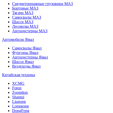
Среднетоннажные грузовики МАЗ
Бортовые МАЗ
Тягачи МАЗ
Самосвалы МАЗ
Шасси МАЗ
Лесовозы МАЗ
Автоцистерны МАЗ
Автомобили Ямал
Самосвалы Ямал
Фургоны Ямал
Автоцистерны Ямал
Шасси Ямал
Вездеходы Ямал
Китайская техника
XCMG
Foton
Zoomlion
Shantui
Liugong
Longgong
DongFeng