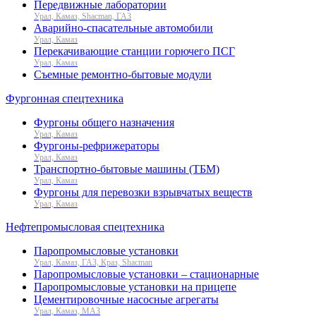
Передвижные лаборатории
Урал, Камаз, Shacman, ГАЗ
Аварийно-спасательные автомобили
Урал, Камаз
Перекачивающие станции горючего ПСГ
Урал, Камаз
Съемные ремонтно-бытовые модули
Фургонная спецтехника
Фургоны общего назначения
Урал, Камаз
Фургоны-рефрижераторы
Урал, Камаз
Транспортно-бытовые машины (ТБМ)
Урал, Камаз
Фургоны для перевозки взрывчатых веществ
Урал, Камаз
Нефтепромысловая спецтехника
Паропромысловые установки
Урал, Камаз, ГАЗ, Краз, Shacman
Паропромысловые установки – стационарные
Паропромысловые установки на прицепе
Цементировочные насосные агрегаты
Урал, Камаз, МАЗ