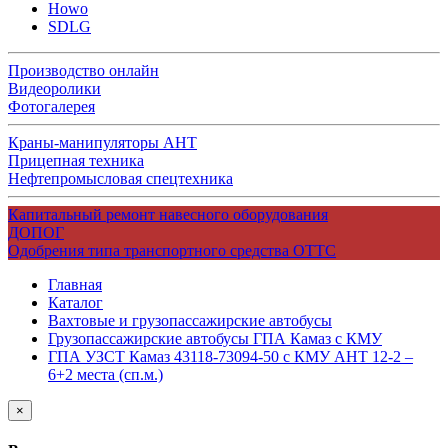
Howo
SDLG
Производство онлайн
Видеоролики
Фотогалерея
Краны-манипуляторы АНТ
Прицепная техника
Нефтепромысловая спецтехника
Капитальный ремонт навесного оборудования
ДОПОГ
Одобрения типа транспортного средства ОТТС
Главная
Каталог
Вахтовые и грузопассажирские автобусы
Грузопассажирские автобусы ГПА Камаз с КМУ
ГПА УЗСТ Камаз 43118-73094-50 с КМУ АНТ 12-2 –
6+2 места (сп.м.)
×