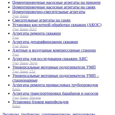
Цементировочные насосные агрегаты на прицепе
Цементировочные насосные агрегаты на санях
Цементировочно-смесительные агрегаты
Урал, Камаз
Смесительные агрегаты на санях
Установки кислотной обработки скважин (АКОС)
Урал, Камаз, МАЗ
Агрегаты ремонта скважин
Урал
Агрегаты депарафинизации скважин
Урал, Камаз
Азотные и воздушные компрессорные станции
Урал
Агрегаты для исследования скважин АИС
Урал, Камаз, Четра
Универсальные моторные подогреватели УМП
Урал, Камаз, ГАЗ
Универсальные моторные подогреватели УМП –
стационарные
Агрегаты ремонта промысловых трубопроводов
Камаз
Агрегаты транспортировки барабанов и насосов
Урал, Камаз, Shacman
Установки блоков манифольдов
Камаз
Лесовозы, трубовозы, сортиментовозы, металловозы