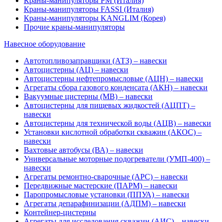
Краны-манипуляторы PM (Италия)
Краны-манипуляторы FASSI (Италия)
Краны-манипуляторы KANGLIM (Корея)
Прочие краны-манипуляторы
Навесное оборудование
Автотопливозаправщики (АТЗ) – навески
Автоцистерны (АЦ) – навески
Автоцистерны нефтепромысловые (АЦН) – навески
Агрегаты сбора газового конденсата (АКН) – навески
Вакуумные цистерны (МВ) – навески
Автоцистерны для пищевых жидкостей (АЦПТ) –
навески
Автоцистерны для технической воды (АЦВ) – навески
Установки кислотной обработки скважин (АКОС) –
навески
Вахтовые автобусы (ВА) – навески
Универсальные моторные подогреватели (УМП-400) –
навески
Агрегаты ремонтно-сварочные (АРС) – навески
Передвижные мастерские (ПАРМ) – навески
Паропромысловые установки (ППУА) – навески
Агрегаты депарафинизации (АДПМ) – навески
Контейнер-цистерны
Агрегаты для исследования скважин (АИС) – навески