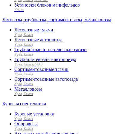
Установки блоков манифольдов
Камаз
Лесовозы, трубовозы, сортиментовозы, металловозы
Лесовозные тягачи
Урал, Камаз
Лесовозные автопоезда
Урал, Камаз
Трубовозные и плетевозные тягачи
Урал, Камаз
Трубоплетевозные автопоезда
Урал, Камаз, МАЗ
Сортиментовозные тягачи
Урал, Камаз
Сортиментовозные автопоезда
Урал, Камаз
Металловозы
Урал, Камаз
Буровая спецтехника
Буровые установки
Урал, Камаз
Опоровозы
Урал, Камаз
Агрегаты заглубления анкеров