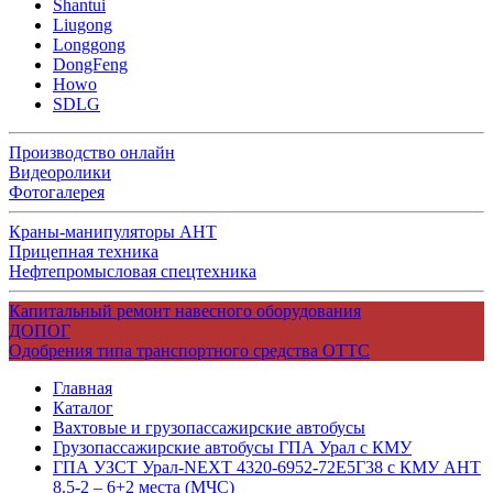
Shantui
Liugong
Longgong
DongFeng
Howo
SDLG
Производство онлайн
Видеоролики
Фотогалерея
Краны-манипуляторы АНТ
Прицепная техника
Нефтепромысловая спецтехника
Капитальный ремонт навесного оборудования
ДОПОГ
Одобрения типа транспортного средства ОТТС
Главная
Каталог
Вахтовые и грузопассажирские автобусы
Грузопассажирские автобусы ГПА Урал с КМУ
ГПА УЗСТ Урал-NEXT 4320-6952-72Е5Г38 с КМУ АНТ
8.5-2 – 6+2 места (МЧС)