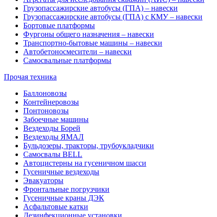
Грузопассажирские автобусы (ГПА) – навески
Грузопассажирские автобусы (ГПА) с КМУ – навески
Бортовые платформы
Фургоны общего назначения – навески
Транспортно-бытовые машины – навески
Автобетоносмесители – навески
Самосвальные платформы
Прочая техника
Баллоновозы
Контейнеровозы
Понтоновозы
Забоечные машины
Вездеходы Борей
Вездеходы ЯМАЛ
Бульдозеры, тракторы, трубоукладчики
Самосвалы BELL
Автоцистерны на гусеничном шасси
Гусеничные вездеходы
Эвакуаторы
Фронтальные погрузчики
Гусеничные краны ДЭК
Асфальтовые катки
Дезинфекционные установки