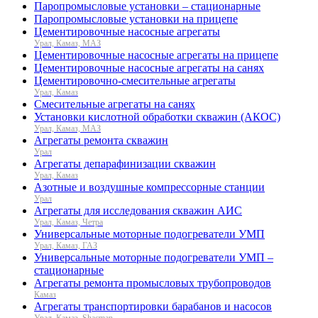
Паропромысловые установки – стационарные
Паропромысловые установки на прицепе
Цементировочные насосные агрегаты
Урал, Камаз, МАЗ
Цементировочные насосные агрегаты на прицепе
Цементировочные насосные агрегаты на санях
Цементировочно-смесительные агрегаты
Урал, Камаз
Смесительные агрегаты на санях
Установки кислотной обработки скважин (АКОС)
Урал, Камаз, МАЗ
Агрегаты ремонта скважин
Урал
Агрегаты депарафинизации скважин
Урал, Камаз
Азотные и воздушные компрессорные станции
Урал
Агрегаты для исследования скважин АИС
Урал, Камаз, Четра
Универсальные моторные подогреватели УМП
Урал, Камаз, ГАЗ
Универсальные моторные подогреватели УМП –
стационарные
Агрегаты ремонта промысловых трубопроводов
Камаз
Агрегаты транспортировки барабанов и насосов
Урал, Камаз, Shacman