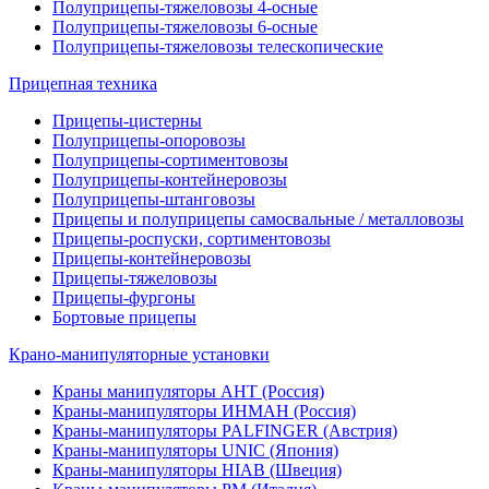
Полуприцепы-тяжеловозы 4-осные
Полуприцепы-тяжеловозы 6-осные
Полуприцепы-тяжеловозы телескопические
Прицепная техника
Прицепы-цистерны
Полуприцепы-опоровозы
Полуприцепы-сортиментовозы
Полуприцепы-контейнеровозы
Полуприцепы-штанговозы
Прицепы и полуприцепы самосвальные / металловозы
Прицепы-роспуски, сортиментовозы
Прицепы-контейнеровозы
Прицепы-тяжеловозы
Прицепы-фургоны
Бортовые прицепы
Крано-манипуляторные установки
Краны манипуляторы АНТ (Россия)
Краны-манипуляторы ИНМАН (Россия)
Краны-манипуляторы PALFINGER (Австрия)
Краны-манипуляторы UNIC (Япония)
Краны-манипуляторы HIAB (Швеция)