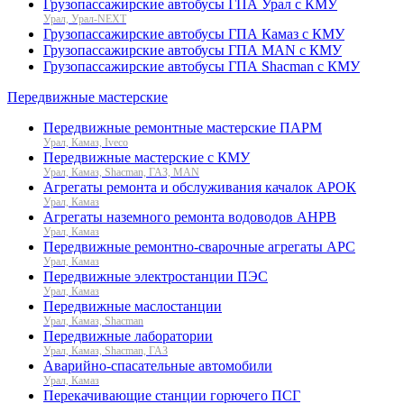
Грузопассажирские автобусы ГПА Урал с КМУ
Урал, Урал-NEXT
Грузопассажирские автобусы ГПА Камаз с КМУ
Грузопассажирские автобусы ГПА MAN с КМУ
Грузопассажирские автобусы ГПА Shacman с КМУ
Передвижные мастерские
Передвижные ремонтные мастерские ПАРМ
Урал, Камаз, Iveco
Передвижные мастерские с КМУ
Урал, Камаз, Shacman, ГАЗ, MAN
Агрегаты ремонта и обслуживания качалок АРОК
Урал, Камаз
Агрегаты наземного ремонта водоводов АНРВ
Урал, Камаз
Передвижные ремонтно-сварочные агрегаты АРС
Урал, Камаз
Передвижные электростанции ПЭС
Урал, Камаз
Передвижные маслостанции
Урал, Камаз, Shacman
Передвижные лаборатории
Урал, Камаз, Shacman, ГАЗ
Аварийно-спасательные автомобили
Урал, Камаз
Перекачивающие станции горючего ПСГ