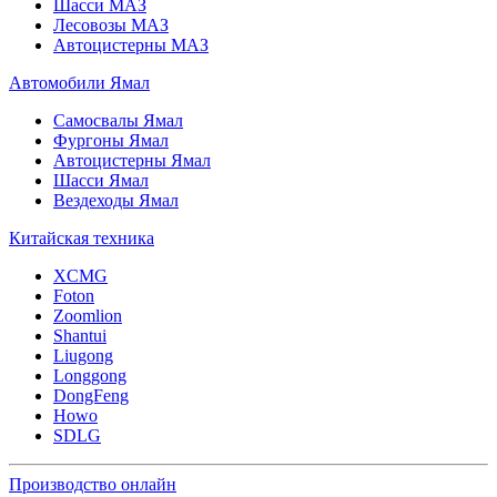
Шасси МАЗ
Лесовозы МАЗ
Автоцистерны МАЗ
Автомобили Ямал
Самосвалы Ямал
Фургоны Ямал
Автоцистерны Ямал
Шасси Ямал
Вездеходы Ямал
Китайская техника
XCMG
Foton
Zoomlion
Shantui
Liugong
Longgong
DongFeng
Howo
SDLG
Производство онлайн