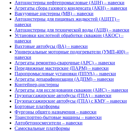
Автоцистерны нефтепромысловые (АЦН) – навески
Агрегаты сбора газового конденсата (АКН) – навески
Вакуумные цистерны (МВ) – навески
Автоцистерны для пищевых жидкостей (АЦПТ) –
навески
Автоцистерны для технической воды (АЦВ) – навески
Установки кислотной обработки скважин (АКОС) –
навески
Вахтовые автобусы (ВА) – навески
Универсальные моторные подогреватели (УМП-400) –
навески
Агрегаты ремонтно-сварочные (АРС) – навески
Передвижные мастерские (ПАРМ) – навески
Паропромысловые установки (ППУА) – навески
Агрегаты депарафинизации (АДПМ) – навески
Контейнер-цистерны
Агрегаты для исследования скважин (АИС) – навески
Грузопассажирские автобусы (ГПА) – навески
Грузопассажирские автобусы (ГПА) с КМУ – навески
Бортовые платформы
Фургоны общего назначения – навески
Транспортно-бытовые машины – навески
Автобетоносмесители – навески
Самосвальные платформы