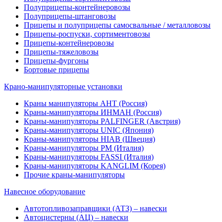
Полуприцепы-контейнеровозы
Полуприцепы-штанговозы
Прицепы и полуприцепы самосвальные / металловозы
Прицепы-роспуски, сортиментовозы
Прицепы-контейнеровозы
Прицепы-тяжеловозы
Прицепы-фургоны
Бортовые прицепы
Крано-манипуляторные установки
Краны манипуляторы АНТ (Россия)
Краны-манипуляторы ИНМАН (Россия)
Краны-манипуляторы PALFINGER (Австрия)
Краны-манипуляторы UNIC (Япония)
Краны-манипуляторы HIAB (Швеция)
Краны-манипуляторы PM (Италия)
Краны-манипуляторы FASSI (Италия)
Краны-манипуляторы KANGLIM (Корея)
Прочие краны-манипуляторы
Навесное оборудование
Автотопливозаправщики (АТЗ) – навески
Автоцистерны (АЦ) – навески