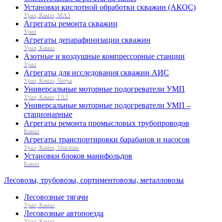
Установки кислотной обработки скважин (АКОС)
Урал, Камаз, МАЗ
Агрегаты ремонта скважин
Урал
Агрегаты депарафинизации скважин
Урал, Камаз
Азотные и воздушные компрессорные станции
Урал
Агрегаты для исследования скважин АИС
Урал, Камаз, Четра
Универсальные моторные подогреватели УМП
Урал, Камаз, ГАЗ
Универсальные моторные подогреватели УМП –
стационарные
Агрегаты ремонта промысловых трубопроводов
Камаз
Агрегаты транспортировки барабанов и насосов
Урал, Камаз, Shacman
Установки блоков манифольдов
Камаз
Лесовозы, трубовозы, сортиментовозы, металловозы
Лесовозные тягачи
Урал, Камаз
Лесовозные автопоезда
Урал, Камаз