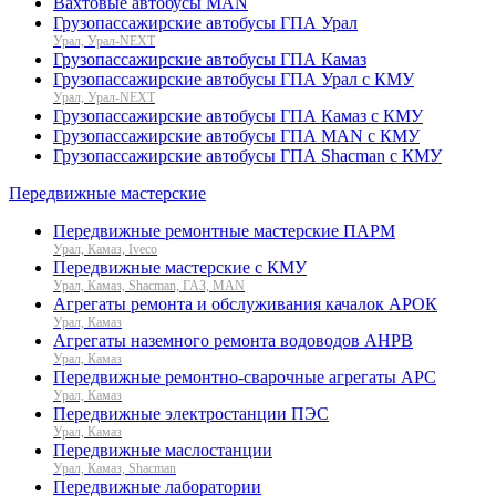
Вахтовые автобусы MAN
Грузопассажирские автобусы ГПА Урал
Урал, Урал-NEXT
Грузопассажирские автобусы ГПА Камаз
Грузопассажирские автобусы ГПА Урал с КМУ
Урал, Урал-NEXT
Грузопассажирские автобусы ГПА Камаз с КМУ
Грузопассажирские автобусы ГПА MAN с КМУ
Грузопассажирские автобусы ГПА Shacman с КМУ
Передвижные мастерские
Передвижные ремонтные мастерские ПАРМ
Урал, Камаз, Iveco
Передвижные мастерские с КМУ
Урал, Камаз, Shacman, ГАЗ, MAN
Агрегаты ремонта и обслуживания качалок АРОК
Урал, Камаз
Агрегаты наземного ремонта водоводов АНРВ
Урал, Камаз
Передвижные ремонтно-сварочные агрегаты АРС
Урал, Камаз
Передвижные электростанции ПЭС
Урал, Камаз
Передвижные маслостанции
Урал, Камаз, Shacman
Передвижные лаборатории