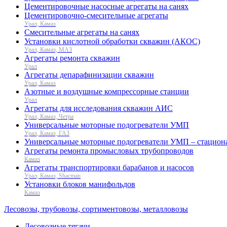
Цементировочные насосные агрегаты на санях
Цементировочно-смесительные агрегаты
Урал, Камаз
Смесительные агрегаты на санях
Установки кислотной обработки скважин (АКОС)
Урал, Камаз, МАЗ
Агрегаты ремонта скважин
Урал
Агрегаты депарафинизации скважин
Урал, Камаз
Азотные и воздушные компрессорные станции
Урал
Агрегаты для исследования скважин АИС
Урал, Камаз, Четра
Универсальные моторные подогреватели УМП
Урал, Камаз, ГАЗ
Универсальные моторные подогреватели УМП – стацион
Агрегаты ремонта промысловых трубопроводов
Камаз
Агрегаты транспортировки барабанов и насосов
Урал, Камаз, Shacman
Установки блоков манифольдов
Камаз
Лесовозы, трубовозы, сортиментовозы, металловозы
Лесовозные тягачи