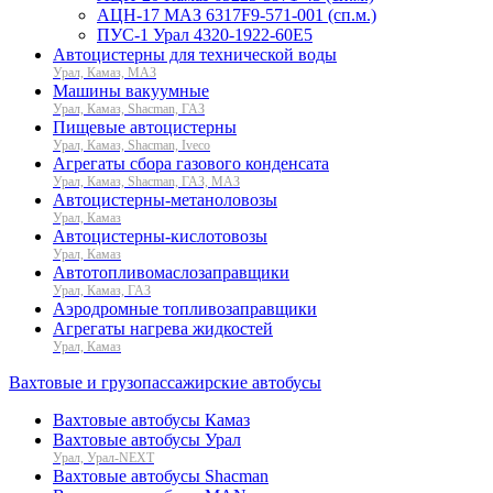
АЦН-17 МАЗ 6317F9-571-001 (сп.м.)
ПУС-1 Урал 4320-1922-60Е5
Автоцистерны для технической воды
Урал, Камаз, МАЗ
Машины вакуумные
Урал, Камаз, Shacman, ГАЗ
Пищевые автоцистерны
Урал, Камаз, Shacman, Iveco
Агрегаты сбора газового конденсата
Урал, Камаз, Shacman, ГАЗ, МАЗ
Автоцистерны-метаноловозы
Урал, Камаз
Автоцистерны-кислотовозы
Урал, Камаз
Автотопливомаслозаправщики
Урал, Камаз, ГАЗ
Аэродромные топливозаправщики
Агрегаты нагрева жидкостей
Урал, Камаз
Вахтовые и грузопассажирские автобусы
Вахтовые автобусы Камаз
Вахтовые автобусы Урал
Урал, Урал-NEXT
Вахтовые автобусы Shacman