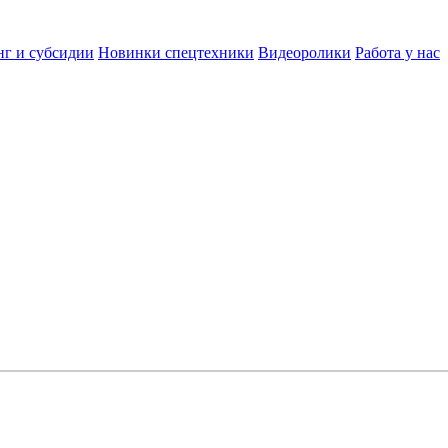
нг и субсидии
Новинки спецтехники
Видеоролики
Работа у нас