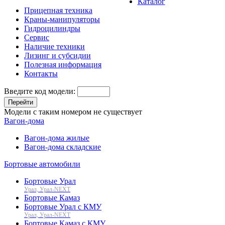
Каталог
Прицепная техника
Краны-манипуляторы
Гидроцилиндры
Сервис
Наличие техники
Лизинг и субсидии
Полезная информация
Контакты
Введите код модели:
Перейти
Модели с таким номером не существует
Вагон-дома
Вагон-дома жилые
Вагон-дома складские
Бортовые автомобили
Бортовые Урал
Урал, Урал-NEXT
Бортовые Камаз
Бортовые Урал с КМУ
Урал, Урал-NEXT
Бортовые Камаз с КМУ