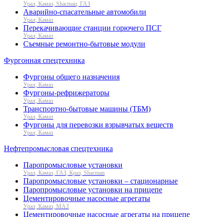
Урал, Камаз, Shacman, ГАЗ
Аварийно-спасательные автомобили
Урал, Камаз
Перекачивающие станции горючего ПСГ
Урал, Камаз
Съемные ремонтно-бытовые модули
Фургонная спецтехника
Фургоны общего назначения
Урал, Камаз
Фургоны-рефрижераторы
Урал, Камаз
Транспортно-бытовые машины (ТБМ)
Урал, Камаз
Фургоны для перевозки взрывчатых веществ
Урал, Камаз
Нефтепромысловая спецтехника
Паропромысловые установки
Урал, Камаз, ГАЗ, Краз, Shacman
Паропромысловые установки – стационарные
Паропромысловые установки на прицепе
Цементировочные насосные агрегаты
Урал, Камаз, МАЗ
Цементировочные насосные агрегаты на прицепе