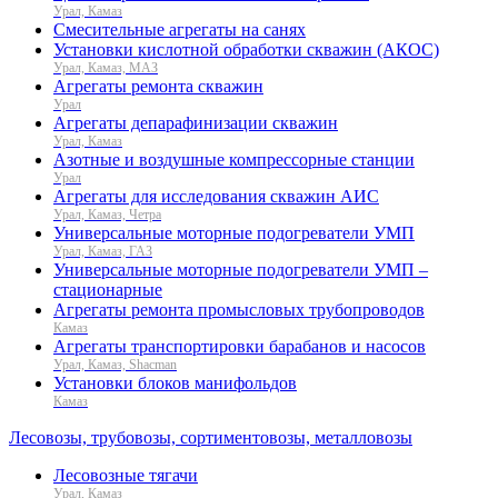
Урал, Камаз
Смесительные агрегаты на санях
Установки кислотной обработки скважин (АКОС)
Урал, Камаз, МАЗ
Агрегаты ремонта скважин
Урал
Агрегаты депарафинизации скважин
Урал, Камаз
Азотные и воздушные компрессорные станции
Урал
Агрегаты для исследования скважин АИС
Урал, Камаз, Четра
Универсальные моторные подогреватели УМП
Урал, Камаз, ГАЗ
Универсальные моторные подогреватели УМП –
стационарные
Агрегаты ремонта промысловых трубопроводов
Камаз
Агрегаты транспортировки барабанов и насосов
Урал, Камаз, Shacman
Установки блоков манифольдов
Камаз
Лесовозы, трубовозы, сортиментовозы, металловозы
Лесовозные тягачи
Урал, Камаз