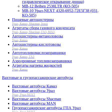
гидравлическое открывание днища)
МВ-12 Beiben 2538LTR (КО-505)
МВ-10 Урал-NEXT 4320-6952-72Е5Г38 (031,
КО-505)
Пищевые автоцистерны
Урал, Камаз, Shacman, Iveco
Агрегаты сбора газового конденсата
Урал, Камаз, Shacman, ГАЗ, МАЗ
Автоцистерны-метаноловозы
Урал, Камаз
Автоцистерны-кислотовозы
Урал, Камаз
Автотопливомаслозаправщики
Урал, Камаз, ГАЗ
Аэродромные топливозаправщики
Агрегаты нагрева жидкостей
Урал, Камаз
Вахтовые и грузопассажирские автобусы
Вахтовые автобусы Камаз
Вахтовые автобусы Урал
Урал, Урал-NEXT
Вахтовые автобусы Shacman
Вахтовые автобусы MAN
Грузопассажирские автобусы ГПА Урал
Урал, Урал-NEXT