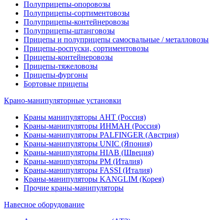
Полуприцепы-опоровозы
Полуприцепы-сортиментовозы
Полуприцепы-контейнеровозы
Полуприцепы-штанговозы
Прицепы и полуприцепы самосвальные / металловозы
Прицепы-роспуски, сортиментовозы
Прицепы-контейнеровозы
Прицепы-тяжеловозы
Прицепы-фургоны
Бортовые прицепы
Крано-манипуляторные установки
Краны манипуляторы АНТ (Россия)
Краны-манипуляторы ИНМАН (Россия)
Краны-манипуляторы PALFINGER (Австрия)
Краны-манипуляторы UNIC (Япония)
Краны-манипуляторы HIAB (Швеция)
Краны-манипуляторы PM (Италия)
Краны-манипуляторы FASSI (Италия)
Краны-манипуляторы KANGLIM (Корея)
Прочие краны-манипуляторы
Навесное оборудование