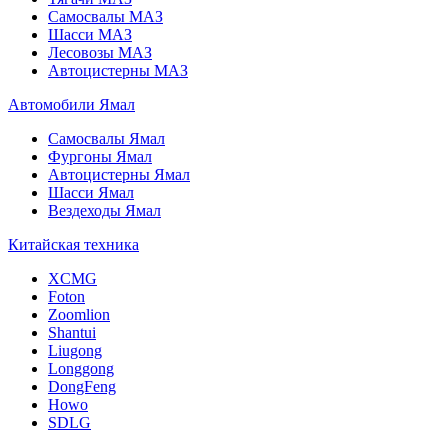
Самосвалы МАЗ
Шасси МАЗ
Лесовозы МАЗ
Автоцистерны МАЗ
Автомобили Ямал
Самосвалы Ямал
Фургоны Ямал
Автоцистерны Ямал
Шасси Ямал
Вездеходы Ямал
Китайская техника
XCMG
Foton
Zoomlion
Shantui
Liugong
Longgong
DongFeng
Howo
SDLG