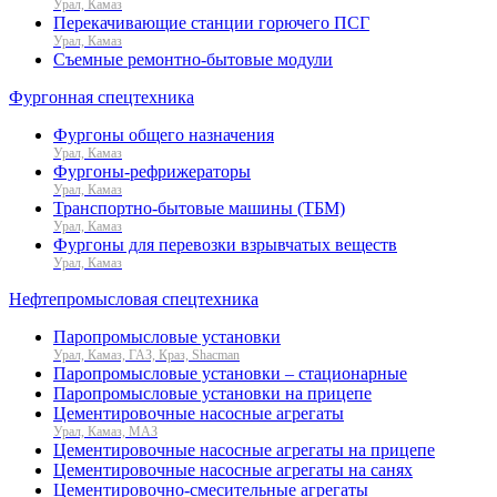
Урал, Камаз
Перекачивающие станции горючего ПСГ
Урал, Камаз
Съемные ремонтно-бытовые модули
Фургонная спецтехника
Фургоны общего назначения
Урал, Камаз
Фургоны-рефрижераторы
Урал, Камаз
Транспортно-бытовые машины (ТБМ)
Урал, Камаз
Фургоны для перевозки взрывчатых веществ
Урал, Камаз
Нефтепромысловая спецтехника
Паропромысловые установки
Урал, Камаз, ГАЗ, Краз, Shacman
Паропромысловые установки – стационарные
Паропромысловые установки на прицепе
Цементировочные насосные агрегаты
Урал, Камаз, МАЗ
Цементировочные насосные агрегаты на прицепе
Цементировочные насосные агрегаты на санях
Цементировочно-смесительные агрегаты