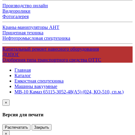
Производство онлайн
Видеоролики
Фотогалерея
Краны-манипуляторы АНТ
Прицепная техника
Нефтепромысловая спецтехника
Капитальный ремонт навесного оборудования
ДОПОГ
Одобрения типа транспортного средства ОТТС
Главная
Каталог
Емкостная спецтехника
Машины вакуумные
МВ-10 Камаз 65115-3052-48(А5) (024, КО-510, сп.м.)
×
Версия для печати
Распечатать
Закрыть
×