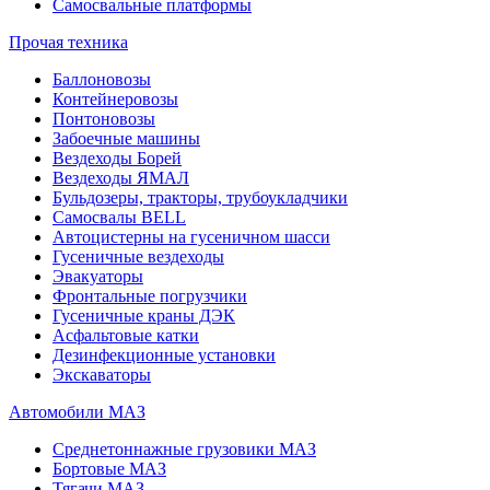
Самосвальные платформы
Прочая техника
Баллоновозы
Контейнеровозы
Понтоновозы
Забоечные машины
Вездеходы Борей
Вездеходы ЯМАЛ
Бульдозеры, тракторы, трубоукладчики
Самосвалы BELL
Автоцистерны на гусеничном шасси
Гусеничные вездеходы
Эвакуаторы
Фронтальные погрузчики
Гусеничные краны ДЭК
Асфальтовые катки
Дезинфекционные установки
Экскаваторы
Автомобили МАЗ
Среднетоннажные грузовики МАЗ
Бортовые МАЗ
Тягачи МАЗ