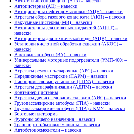
Автотопливозаправщики (АТЗ) – навески
Автоцистерны (АЦ) – навески
Автоцистерны нефтепромысловые (АЦН) – навески
Агрегаты сбора газового конденсата (АКН) – навески
Вакуумные цистерны (МВ) – навески
Автоцистерны для пищевых жидкостей (АЦПТ) –
навески
Автоцистерны для технической воды (АЦВ) – навески
Установки кислотной обработки скважин (АКОС) –
навески
Вахтовые автобусы (ВА) – навески
Универсальные моторные подогреватели (УМП-400) –
навески
Агрегаты ремонтно-сварочные (АРС) – навески
Передвижные мастерские (ПАРМ) – навески
Паропромысловые установки (ППУА) – навески
Агрегаты депарафинизации (АДПМ) – навески
Контейнер-цистерны
Агрегаты для исследования скважин (АИС) – навески
Грузопассажирские автобусы (ГПА) – навески
Грузопассажирские автобусы (ГПА) с КМУ – навески
Бортовые платформы
Фургоны общего назначения – навески
Транспортно-бытовые машины – навески
Автобетоносмесители – навески