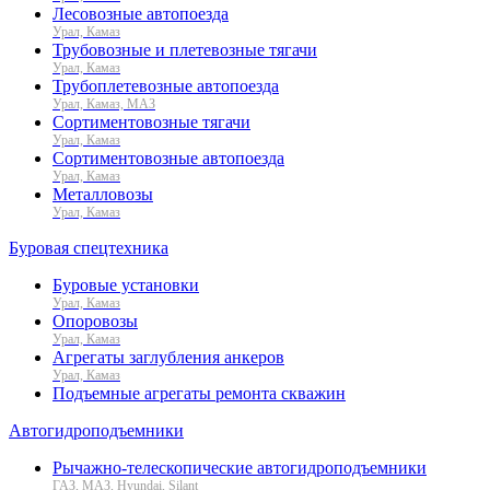
Лесовозные автопоезда
Урал, Камаз
Трубовозные и плетевозные тягачи
Урал, Камаз
Трубоплетевозные автопоезда
Урал, Камаз, МАЗ
Сортиментовозные тягачи
Урал, Камаз
Сортиментовозные автопоезда
Урал, Камаз
Металловозы
Урал, Камаз
Буровая спецтехника
Буровые установки
Урал, Камаз
Опоровозы
Урал, Камаз
Агрегаты заглубления анкеров
Урал, Камаз
Подъемные агрегаты ремонта скважин
Автогидроподъемники
Рычажно-телескопические автогидроподъемники
ГАЗ, МАЗ, Hyundai, Silant