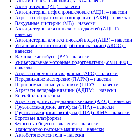
Автотопливозаправщики (АТЗ) – навески
Автоцистерны (АЦ) – навески
Автоцистерны нефтепромысловые (АЦН) – навески
Агрегаты сбора газового конденсата (АКН) – навески
Вакуумные цистерны (МВ) – навески
Автоцистерны для пищевых жидкостей (АЦПТ) –
навески
Автоцистерны для технической воды (АЦВ) – навески
Установки кислотной обработки скважин (АКОС) –
навески
Вахтовые автобусы (ВА) – навески
Универсальные моторные подогреватели (УМП-400) –
навески
Агрегаты ремонтно-сварочные (АРС) – навески
Передвижные мастерские (ПАРМ) – навески
Паропромысловые установки (ППУА) – навески
Агрегаты депарафинизации (АДПМ) – навески
Контейнер-цистерны
Агрегаты для исследования скважин (АИС) – навески
Грузопассажирские автобусы (ГПА) – навески
Грузопассажирские автобусы (ГПА) с КМУ – навески
Бортовые платформы
Фургоны общего назначения – навески
Транспортно-бытовые машины – навески
Автобетоносмесители – навески