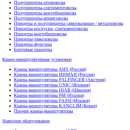
Полуприцепы-опоровозы
Полуприцепы-сортиментовозы
Полуприцепы-контейнеровозы
Полуприцепы-штанговозы
Прицепы и полуприцепы самосвальные / металловозы
Прицепы-роспуски, сортиментовозы
Прицепы-контейнеровозы
Прицепы-тяжеловозы
Прицепы-фургоны
Бортовые прицепы
Крано-манипуляторные установки
Краны манипуляторы АНТ (Россия)
Краны-манипуляторы ИНМАН (Россия)
Краны-манипуляторы PALFINGER (Австрия)
Краны-манипуляторы UNIC (Япония)
Краны-манипуляторы HIAB (Швеция)
Краны-манипуляторы PM (Италия)
Краны-манипуляторы FASSI (Италия)
Краны-манипуляторы KANGLIM (Корея)
Прочие краны-манипуляторы
Навесное оборудование