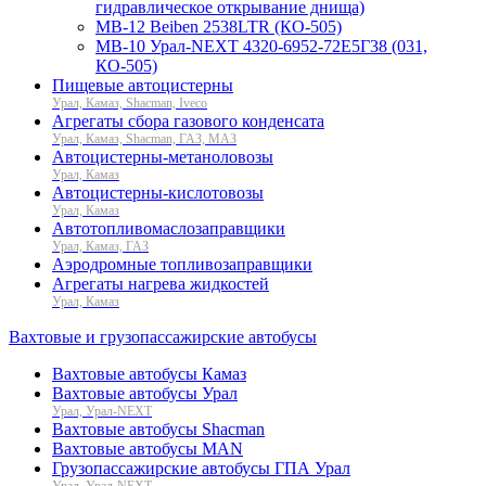
гидравлическое открывание днища)
МВ-12 Beiben 2538LTR (КО-505)
МВ-10 Урал-NEXT 4320-6952-72Е5Г38 (031,
КО-505)
Пищевые автоцистерны
Урал, Камаз, Shacman, Iveco
Агрегаты сбора газового конденсата
Урал, Камаз, Shacman, ГАЗ, МАЗ
Автоцистерны-метаноловозы
Урал, Камаз
Автоцистерны-кислотовозы
Урал, Камаз
Автотопливомаслозаправщики
Урал, Камаз, ГАЗ
Аэродромные топливозаправщики
Агрегаты нагрева жидкостей
Урал, Камаз
Вахтовые и грузопассажирские автобусы
Вахтовые автобусы Камаз
Вахтовые автобусы Урал
Урал, Урал-NEXT
Вахтовые автобусы Shacman
Вахтовые автобусы MAN
Грузопассажирские автобусы ГПА Урал
Урал, Урал-NEXT