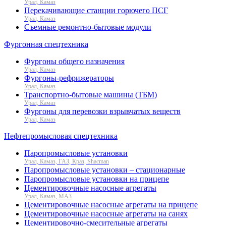
Урал, Камаз
Перекачивающие станции горючего ПСГ
Урал, Камаз
Съемные ремонтно-бытовые модули
Фургонная спецтехника
Фургоны общего назначения
Урал, Камаз
Фургоны-рефрижераторы
Урал, Камаз
Транспортно-бытовые машины (ТБМ)
Урал, Камаз
Фургоны для перевозки взрывчатых веществ
Урал, Камаз
Нефтепромысловая спецтехника
Паропромысловые установки
Урал, Камаз, ГАЗ, Краз, Shacman
Паропромысловые установки – стационарные
Паропромысловые установки на прицепе
Цементировочные насосные агрегаты
Урал, Камаз, МАЗ
Цементировочные насосные агрегаты на прицепе
Цементировочные насосные агрегаты на санях
Цементировочно-смесительные агрегаты