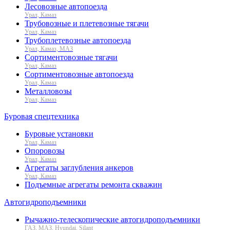
Лесовозные автопоезда
Урал, Камаз
Трубовозные и плетевозные тягачи
Урал, Камаз
Трубоплетевозные автопоезда
Урал, Камаз, МАЗ
Сортиментовозные тягачи
Урал, Камаз
Сортиментовозные автопоезда
Урал, Камаз
Металловозы
Урал, Камаз
Буровая спецтехника
Буровые установки
Урал, Камаз
Опоровозы
Урал, Камаз
Агрегаты заглубления анкеров
Урал, Камаз
Подъемные агрегаты ремонта скважин
Автогидроподъемники
Рычажно-телескопические автогидроподъемники
ГАЗ, МАЗ, Hyundai, Silant