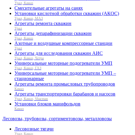
Урал, Камаз
Смесительные агрегаты на санях
Установки кислотной обработки скважин (АКОС)
Урал, Камаз, МАЗ
Агрегаты ремонта скважин
Урал
Агрегаты депарафинизации скважин
Урал, Камаз
Азотные и воздушные компрессорные станции
Урал
Агрегаты для исследования скважин АИС
Урал, Камаз, Четра
Универсальные моторные подогреватели УМП
Урал, Камаз, ГАЗ
Универсальные моторные подогреватели УМП –
стационарные
Агрегаты ремонта промысловых трубопроводов
Камаз
Агрегаты транспортировки барабанов и насосов
Урал, Камаз, Shacman
Установки блоков манифольдов
Камаз
Лесовозы, трубовозы, сортиментовозы, металловозы
Лесовозные тягачи
Урал, Камаз