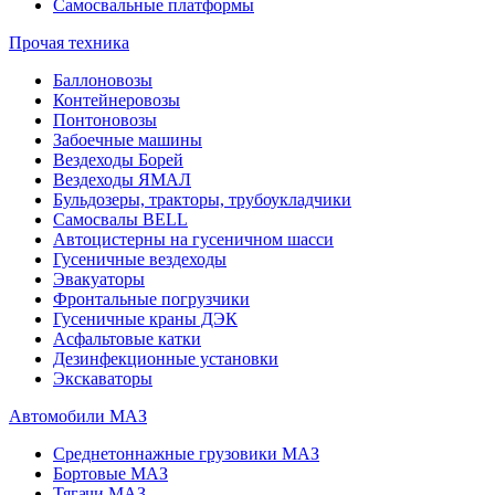
Самосвальные платформы
Прочая техника
Баллоновозы
Контейнеровозы
Понтоновозы
Забоечные машины
Вездеходы Борей
Вездеходы ЯМАЛ
Бульдозеры, тракторы, трубоукладчики
Самосвалы BELL
Автоцистерны на гусеничном шасси
Гусеничные вездеходы
Эвакуаторы
Фронтальные погрузчики
Гусеничные краны ДЭК
Асфальтовые катки
Дезинфекционные установки
Экскаваторы
Автомобили МАЗ
Среднетоннажные грузовики МАЗ
Бортовые МАЗ
Тягачи МАЗ