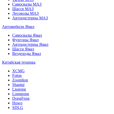
Самосвалы МАЗ
Шасси МАЗ
Лесовозы МАЗ
Автоцистерны МАЗ
Автомобили Ямал
Самосвалы Ямал
Фургоны Ямал
Автоцистерны Ямал
Шасси Ямал
Вездеходы Ямал
Китайская техника
XCMG
Foton
Zoomlion
Shantui
Liugong
Longgong
DongFeng
Howo
SDLG