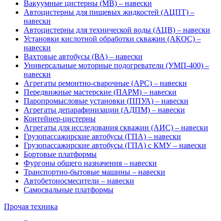
Вакуумные цистерны (МВ) – навески
Автоцистерны для пищевых жидкостей (АЦПТ) –
навески
Автоцистерны для технической воды (АЦВ) – навески
Установки кислотной обработки скважин (АКОС) –
навески
Вахтовые автобусы (ВА) – навески
Универсальные моторные подогреватели (УМП-400) –
навески
Агрегаты ремонтно-сварочные (АРС) – навески
Передвижные мастерские (ПАРМ) – навески
Паропромысловые установки (ППУА) – навески
Агрегаты депарафинизации (АДПМ) – навески
Контейнер-цистерны
Агрегаты для исследования скважин (АИС) – навески
Грузопассажирские автобусы (ГПА) – навески
Грузопассажирские автобусы (ГПА) с КМУ – навески
Бортовые платформы
Фургоны общего назначения – навески
Транспортно-бытовые машины – навески
Автобетоносмесители – навески
Самосвальные платформы
Прочая техника