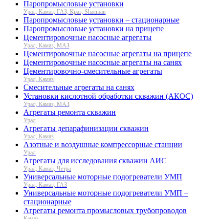
Паропромысловые установки
Урал, Камаз, ГАЗ, Краз, Shacman
Паропромысловые установки – стационарные
Паропромысловые установки на прицепе
Цементировочные насосные агрегаты
Урал, Камаз, МАЗ
Цементировочные насосные агрегаты на прицепе
Цементировочные насосные агрегаты на санях
Цементировочно-смесительные агрегаты
Урал, Камаз
Смесительные агрегаты на санях
Установки кислотной обработки скважин (АКОС)
Урал, Камаз, МАЗ
Агрегаты ремонта скважин
Урал
Агрегаты депарафинизации скважин
Урал, Камаз
Азотные и воздушные компрессорные станции
Урал
Агрегаты для исследования скважин АИС
Урал, Камаз, Четра
Универсальные моторные подогреватели УМП
Урал, Камаз, ГАЗ
Универсальные моторные подогреватели УМП –
стационарные
Агрегаты ремонта промысловых трубопроводов
Камаз