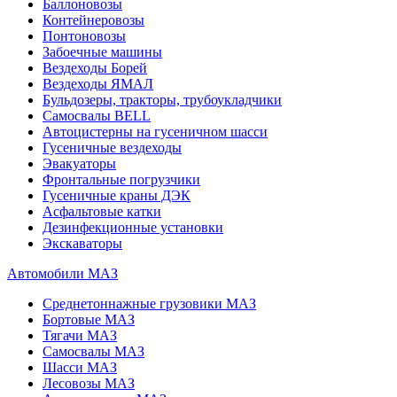
Баллоновозы
Контейнеровозы
Понтоновозы
Забоечные машины
Вездеходы Борей
Вездеходы ЯМАЛ
Бульдозеры, тракторы, трубоукладчики
Самосвалы BELL
Автоцистерны на гусеничном шасси
Гусеничные вездеходы
Эвакуаторы
Фронтальные погрузчики
Гусеничные краны ДЭК
Асфальтовые катки
Дезинфекционные установки
Экскаваторы
Автомобили МАЗ
Среднетоннажные грузовики МАЗ
Бортовые МАЗ
Тягачи МАЗ
Самосвалы МАЗ
Шасси МАЗ
Лесовозы МАЗ