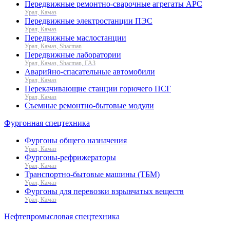
Передвижные ремонтно-сварочные агрегаты АРС
Урал, Камаз
Передвижные электростанции ПЭС
Урал, Камаз
Передвижные маслостанции
Урал, Камаз, Shacman
Передвижные лаборатории
Урал, Камаз, Shacman, ГАЗ
Аварийно-спасательные автомобили
Урал, Камаз
Перекачивающие станции горючего ПСГ
Урал, Камаз
Съемные ремонтно-бытовые модули
Фургонная спецтехника
Фургоны общего назначения
Урал, Камаз
Фургоны-рефрижераторы
Урал, Камаз
Транспортно-бытовые машины (ТБМ)
Урал, Камаз
Фургоны для перевозки взрывчатых веществ
Урал, Камаз
Нефтепромысловая спецтехника