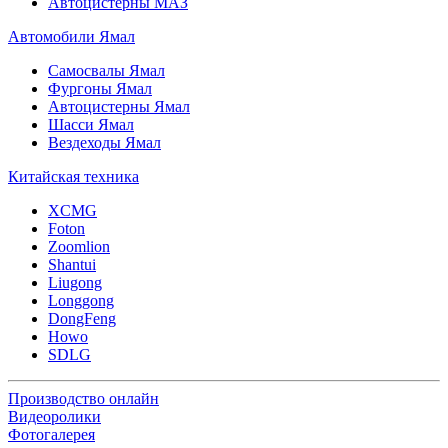
Автоцистерны МАЗ
Автомобили Ямал
Самосвалы Ямал
Фургоны Ямал
Автоцистерны Ямал
Шасси Ямал
Вездеходы Ямал
Китайская техника
XCMG
Foton
Zoomlion
Shantui
Liugong
Longgong
DongFeng
Howo
SDLG
Производство онлайн
Видеоролики
Фотогалерея