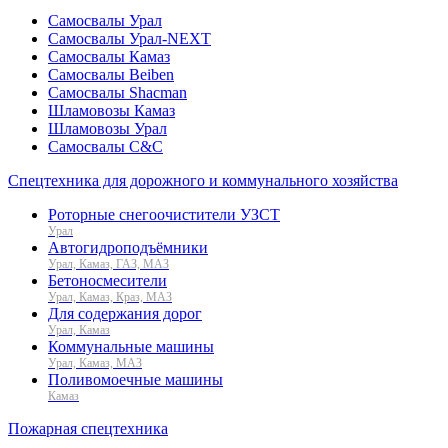
Самосвалы Урал
Самосвалы Урал-NEXT
Самосвалы Камаз
Самосвалы Beiben
Самосвалы Shacman
Шламовозы Камаз
Шламовозы Урал
Самосвалы C&C
Спецтехника для дорожного и коммунального хозяйства
Роторные снегоочистители УЗСТ
Урал
Автогидроподъёмники
Урал, Камаз, ГАЗ, МАЗ
Бетоносмесители
Урал, Камаз, Краз, МАЗ
Для содержания дорог
Урал, Камаз
Коммунальные машины
Урал, Камаз, МАЗ
Поливомоечные машины
Камаз
Пожарная спецтехника