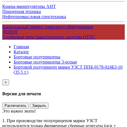
Краны-манипуляторы АНТ
Прицепная техника
Нефтепромысловая спецтехника
Капитальный ремонт навесного оборудования
ДОПОГ
Одобрения типа транспортного средства ОТТС
Главная
Каталог
Бортовые полуприцепы
Бортовые полуприцепы 3-осные
Бортовой полуприцеп марки УЗСТ ППБ-9178-024Б3-10
(35,5 т.)
×
Версия для печати
Распечатать
Закрыть
Это важно знать!
1. При производстве полуприцепов марки УЗСТ
используются только фирменные сборные агрегаты (оси +