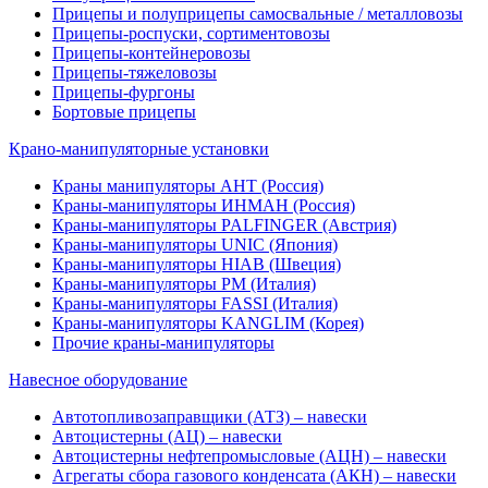
Прицепы и полуприцепы самосвальные / металловозы
Прицепы-роспуски, сортиментовозы
Прицепы-контейнеровозы
Прицепы-тяжеловозы
Прицепы-фургоны
Бортовые прицепы
Крано-манипуляторные установки
Краны манипуляторы АНТ (Россия)
Краны-манипуляторы ИНМАН (Россия)
Краны-манипуляторы PALFINGER (Австрия)
Краны-манипуляторы UNIC (Япония)
Краны-манипуляторы HIAB (Швеция)
Краны-манипуляторы PM (Италия)
Краны-манипуляторы FASSI (Италия)
Краны-манипуляторы KANGLIM (Корея)
Прочие краны-манипуляторы
Навесное оборудование
Автотопливозаправщики (АТЗ) – навески
Автоцистерны (АЦ) – навески
Автоцистерны нефтепромысловые (АЦН) – навески
Агрегаты сбора газового конденсата (АКН) – навески