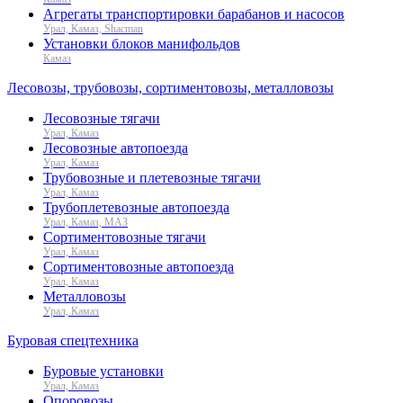
Агрегаты транспортировки барабанов и насосов
Урал, Камаз, Shacman
Установки блоков манифольдов
Камаз
Лесовозы, трубовозы, сортиментовозы, металловозы
Лесовозные тягачи
Урал, Камаз
Лесовозные автопоезда
Урал, Камаз
Трубовозные и плетевозные тягачи
Урал, Камаз
Трубоплетевозные автопоезда
Урал, Камаз, МАЗ
Сортиментовозные тягачи
Урал, Камаз
Сортиментовозные автопоезда
Урал, Камаз
Металловозы
Урал, Камаз
Буровая спецтехника
Буровые установки
Урал, Камаз
Опоровозы