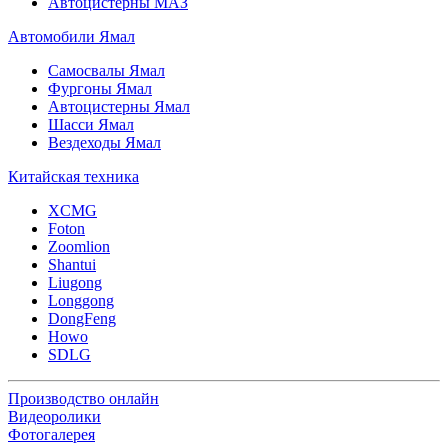
Автоцистерны МАЗ
Автомобили Ямал
Самосвалы Ямал
Фургоны Ямал
Автоцистерны Ямал
Шасси Ямал
Вездеходы Ямал
Китайская техника
XCMG
Foton
Zoomlion
Shantui
Liugong
Longgong
DongFeng
Howo
SDLG
Производство онлайн
Видеоролики
Фотогалерея