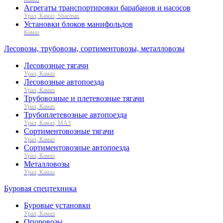
Агрегаты транспортировки барабанов и насосов
Урал, Камаз, Shacman
Установки блоков манифольдов
Камаз
Лесовозы, трубовозы, сортиментовозы, металловозы
Лесовозные тягачи
Урал, Камаз
Лесовозные автопоезда
Урал, Камаз
Трубовозные и плетевозные тягачи
Урал, Камаз
Трубоплетевозные автопоезда
Урал, Камаз, МАЗ
Сортиментовозные тягачи
Урал, Камаз
Сортиментовозные автопоезда
Урал, Камаз
Металловозы
Урал, Камаз
Буровая спецтехника
Буровые установки
Урал, Камаз
Опоровозы