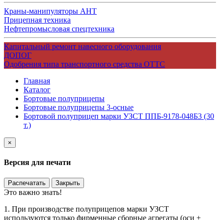
Краны-манипуляторы АНТ
Прицепная техника
Нефтепромысловая спецтехника
Капитальный ремонт навесного оборудования
ДОПОГ
Одобрения типа транспортного средства ОТТС
Главная
Каталог
Бортовые полуприцепы
Бортовые полуприцепы 3-осные
Бортовой полуприцеп марки УЗСТ ППБ-9178-048Б3 (30
т.)
×
Версия для печати
Распечатать
Закрыть
Это важно знать!
1. При производстве полуприцепов марки УЗСТ
используются только фирменные сборные агрегаты (оси +