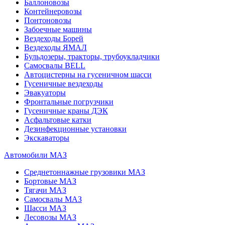
Баллоновозы
Контейнеровозы
Понтоновозы
Забоечные машины
Вездеходы Борей
Вездеходы ЯМАЛ
Бульдозеры, тракторы, трубоукладчики
Самосвалы BELL
Автоцистерны на гусеничном шасси
Гусеничные вездеходы
Эвакуаторы
Фронтальные погрузчики
Гусеничные краны ДЭК
Асфальтовые катки
Дезинфекционные установки
Экскаваторы
Автомобили МАЗ
Среднетоннажные грузовики МАЗ
Бортовые МАЗ
Тягачи МАЗ
Самосвалы МАЗ
Шасси МАЗ
Лесовозы МАЗ