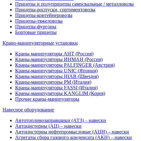
Прицепы и полуприцепы самосвальные / металловозы
Прицепы-роспуски, сортиментовозы
Прицепы-контейнеровозы
Прицепы-тяжеловозы
Прицепы-фургоны
Бортовые прицепы
Крано-манипуляторные установки
Краны манипуляторы АНТ (Россия)
Краны-манипуляторы ИНМАН (Россия)
Краны-манипуляторы PALFINGER (Австрия)
Краны-манипуляторы UNIC (Япония)
Краны-манипуляторы HIAB (Швеция)
Краны-манипуляторы PM (Италия)
Краны-манипуляторы FASSI (Италия)
Краны-манипуляторы KANGLIM (Корея)
Прочие краны-манипуляторы
Навесное оборудование
Автотопливозаправщики (АТЗ) – навески
Автоцистерны (АЦ) – навески
Автоцистерны нефтепромысловые (АЦН) – навески
Агрегаты сбора газового конденсата (АКН) – навески