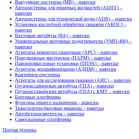
Вакуумные цистерны (МВ) – навески
Автоцистерны для пищевых жидкостей (АЦПТ) –
навески
Автоцистерны для технической воды (АЦВ) – навески
Установки кислотной обработки скважин (АКОС) –
навески
Вахтовые автобусы (ВА) – навески
Универсальные моторные подогреватели (УМП-400) –
навески
Агрегаты ремонтно-сварочные (АРС) – навески
Передвижные мастерские (ПАРМ) – навески
Паропромысловые установки (ППУА) – навески
Агрегаты депарафинизации (АДПМ) – навески
Контейнер-цистерны
Агрегаты для исследования скважин (АИС) – навески
Грузопассажирские автобусы (ГПА) – навески
Грузопассажирские автобусы (ГПА) с КМУ – навески
Бортовые платформы
Фургоны общего назначения – навески
Транспортно-бытовые машины – навески
Автобетоносмесители – навески
Самосвальные платформы
Прочая техника