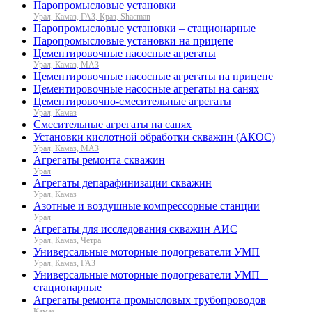
Паропромысловые установки
Урал, Камаз, ГАЗ, Краз, Shacman
Паропромысловые установки – стационарные
Паропромысловые установки на прицепе
Цементировочные насосные агрегаты
Урал, Камаз, МАЗ
Цементировочные насосные агрегаты на прицепе
Цементировочные насосные агрегаты на санях
Цементировочно-смесительные агрегаты
Урал, Камаз
Смесительные агрегаты на санях
Установки кислотной обработки скважин (АКОС)
Урал, Камаз, МАЗ
Агрегаты ремонта скважин
Урал
Агрегаты депарафинизации скважин
Урал, Камаз
Азотные и воздушные компрессорные станции
Урал
Агрегаты для исследования скважин АИС
Урал, Камаз, Четра
Универсальные моторные подогреватели УМП
Урал, Камаз, ГАЗ
Универсальные моторные подогреватели УМП –
стационарные
Агрегаты ремонта промысловых трубопроводов
Камаз