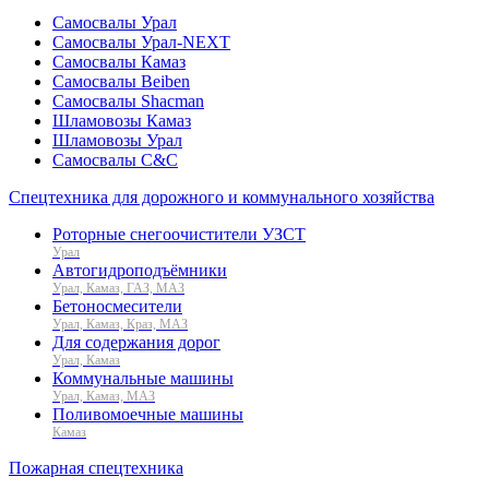
Самосвалы Урал
Самосвалы Урал-NEXT
Самосвалы Камаз
Самосвалы Beiben
Самосвалы Shacman
Шламовозы Камаз
Шламовозы Урал
Самосвалы C&C
Спецтехника для дорожного и коммунального хозяйства
Роторные снегоочистители УЗСТ
Урал
Автогидроподъёмники
Урал, Камаз, ГАЗ, МАЗ
Бетоносмесители
Урал, Камаз, Краз, МАЗ
Для содержания дорог
Урал, Камаз
Коммунальные машины
Урал, Камаз, МАЗ
Поливомоечные машины
Камаз
Пожарная спецтехника