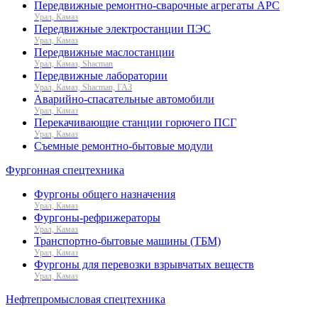
Передвижные ремонтно-сварочные агрегаты АРС
Урал, Камаз
Передвижные электростанции ПЭС
Урал, Камаз
Передвижные маслостанции
Урал, Камаз, Shacman
Передвижные лаборатории
Урал, Камаз, Shacman, ГАЗ
Аварийно-спасательные автомобили
Урал, Камаз
Перекачивающие станции горючего ПСГ
Урал, Камаз
Съемные ремонтно-бытовые модули
Фургонная спецтехника
Фургоны общего назначения
Урал, Камаз
Фургоны-рефрижераторы
Урал, Камаз
Транспортно-бытовые машины (ТБМ)
Урал, Камаз
Фургоны для перевозки взрывчатых веществ
Урал, Камаз
Нефтепромысловая спецтехника