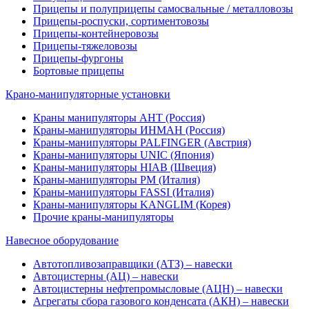
Прицепы и полуприцепы самосвальные / металловозы
Прицепы-роспуски, сортиментовозы
Прицепы-контейнеровозы
Прицепы-тяжеловозы
Прицепы-фургоны
Бортовые прицепы
Крано-манипуляторные установки
Краны манипуляторы АНТ (Россия)
Краны-манипуляторы ИНМАН (Россия)
Краны-манипуляторы PALFINGER (Австрия)
Краны-манипуляторы UNIC (Япония)
Краны-манипуляторы HIAB (Швеция)
Краны-манипуляторы PM (Италия)
Краны-манипуляторы FASSI (Италия)
Краны-манипуляторы KANGLIM (Корея)
Прочие краны-манипуляторы
Навесное оборудование
Автотопливозаправщики (АТЗ) – навески
Автоцистерны (АЦ) – навески
Автоцистерны нефтепромысловые (АЦН) – навески
Агрегаты сбора газового конденсата (АКН) – навески