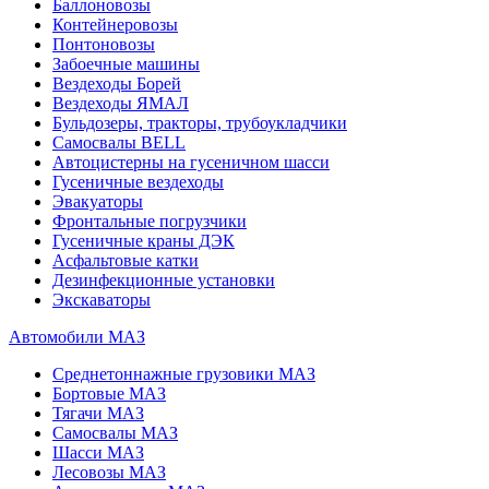
Баллоновозы
Контейнеровозы
Понтоновозы
Забоечные машины
Вездеходы Борей
Вездеходы ЯМАЛ
Бульдозеры, тракторы, трубоукладчики
Самосвалы BELL
Автоцистерны на гусеничном шасси
Гусеничные вездеходы
Эвакуаторы
Фронтальные погрузчики
Гусеничные краны ДЭК
Асфальтовые катки
Дезинфекционные установки
Экскаваторы
Автомобили МАЗ
Среднетоннажные грузовики МАЗ
Бортовые МАЗ
Тягачи МАЗ
Самосвалы МАЗ
Шасси МАЗ
Лесовозы МАЗ