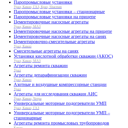
Паропромысловые установки
Урал, Камаз, ГАЗ, Краз, Shacman
Паропромысловые установки – стационарные
Паропромысловые установки на прицепе
Цементировочные насосные агрегаты
Урал, Камаз, МАЗ
Цементировочные насосные агрегаты на прицепе
Цементировочные насосные агрегаты на санях
Цементировочно-смесительные агрегаты
Урал, Камаз
Смесительные агрегаты на санях
Установки кислотной обработки скважин (АКОС)
Урал, Камаз, МАЗ
Агрегаты ремонта скважин
Урал
Агрегаты депарафинизации скважин
Урал, Камаз
Азотные и воздушные компрессорные станции
Урал
Агрегаты для исследования скважин АИС
Урал, Камаз, Четра
Универсальные моторные подогреватели УМП
Урал, Камаз, ГАЗ
Универсальные моторные подогреватели УМП –
стационарные
Агрегаты ремонта промысловых трубопроводов
Камаз