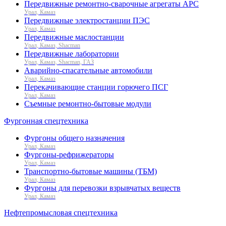
Передвижные ремонтно-сварочные агрегаты АРС
Урал, Камаз
Передвижные электростанции ПЭС
Урал, Камаз
Передвижные маслостанции
Урал, Камаз, Shacman
Передвижные лаборатории
Урал, Камаз, Shacman, ГАЗ
Аварийно-спасательные автомобили
Урал, Камаз
Перекачивающие станции горючего ПСГ
Урал, Камаз
Съемные ремонтно-бытовые модули
Фургонная спецтехника
Фургоны общего назначения
Урал, Камаз
Фургоны-рефрижераторы
Урал, Камаз
Транспортно-бытовые машины (ТБМ)
Урал, Камаз
Фургоны для перевозки взрывчатых веществ
Урал, Камаз
Нефтепромысловая спецтехника