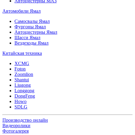
Автоцистерны МАЗ
Автомобили Ямал
Самосвалы Ямал
Фургоны Ямал
Автоцистерны Ямал
Шасси Ямал
Вездеходы Ямал
Китайская техника
XCMG
Foton
Zoomlion
Shantui
Liugong
Longgong
DongFeng
Howo
SDLG
Производство онлайн
Видеоролики
Фотогалерея