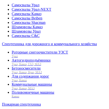
Самосвалы Урал
Самосвалы Урал-NEXT
Самосвалы Камаз
Самосвалы Beiben
Самосвалы Shacman
Шламовозы Камаз
Шламовозы Урал
Самосвалы C&C
Спецтехника для дорожного и коммунального хозяйства
Роторные снегоочистители УЗСТ
Урал
Автогидроподъёмники
Урал, Камаз, ГАЗ, МАЗ
Бетоносмесители
Урал, Камаз, Краз, МАЗ
Для содержания дорог
Урал, Камаз
Коммунальные машины
Урал, Камаз, МАЗ
Поливомоечные машины
Камаз
Пожарная спецтехника