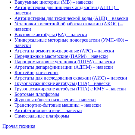
Вакуумные цистерны (МВ) – навески
Автоцистерны для пищевых жидкостей (АЦПТ) –
навески
Автоцистерны для технической воды (АЦВ) – навески
Установки кислотной обработки скважин (АКОС) –
навески
Вахтовые автобусы (ВА) – навески
Универсальные моторные подогреватели (УМП-400) –
навески
Агрегаты ремонтно-сварочные (АРС) – навески
Передвижные мастерские (ПАРМ) – навески
Паропромысловые установки (ППУА) – навески
Агрегаты депарафинизации (АДПМ) – навески
Контейнер-цистерны
Агрегаты для исследования скважин (АИС) – навески
Грузопассажирские автобусы (ГПА) – навески
Грузопассажирские автобусы (ГПА) с КМУ – навески
Бортовые платформы
Фургоны общего назначения – навески
Транспортно-бытовые машины – навески
Автобетоносмесители – навески
Самосвальные платформы
Прочая техника