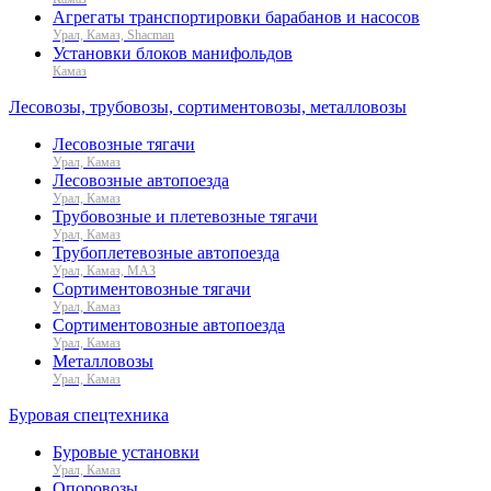
Агрегаты транспортировки барабанов и насосов
Урал, Камаз, Shacman
Установки блоков манифольдов
Камаз
Лесовозы, трубовозы, сортиментовозы, металловозы
Лесовозные тягачи
Урал, Камаз
Лесовозные автопоезда
Урал, Камаз
Трубовозные и плетевозные тягачи
Урал, Камаз
Трубоплетевозные автопоезда
Урал, Камаз, МАЗ
Сортиментовозные тягачи
Урал, Камаз
Сортиментовозные автопоезда
Урал, Камаз
Металловозы
Урал, Камаз
Буровая спецтехника
Буровые установки
Урал, Камаз
Опоровозы