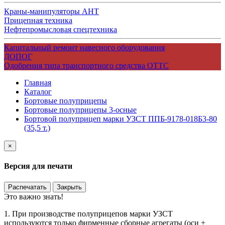
Краны-манипуляторы АНТ
Прицепная техника
Нефтепромысловая спецтехника
Капитальный ремонт навесного оборудования
ДОПОГ
Одобрения типа транспортного средства ОТТС
Главная
Каталог
Бортовые полуприцепы
Бортовые полуприцепы 3-осные
Бортовой полуприцеп марки УЗСТ ППБ-9178-018Б3-80
(35,5 т.)
×
Версия для печати
Распечатать
Закрыть
Это важно знать!
1. При производстве полуприцепов марки УЗСТ
используются только фирменные сборные агрегаты (оси +