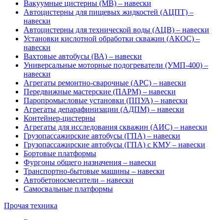
Вакуумные цистерны (МВ) – навески
Автоцистерны для пищевых жидкостей (АЦПТ) –
навески
Автоцистерны для технической воды (АЦВ) – навески
Установки кислотной обработки скважин (АКОС) –
навески
Вахтовые автобусы (ВА) – навески
Универсальные моторные подогреватели (УМП-400) –
навески
Агрегаты ремонтно-сварочные (АРС) – навески
Передвижные мастерские (ПАРМ) – навески
Паропромысловые установки (ППУА) – навески
Агрегаты депарафинизации (АДПМ) – навески
Контейнер-цистерны
Агрегаты для исследования скважин (АИС) – навески
Грузопассажирские автобусы (ГПА) – навески
Грузопассажирские автобусы (ГПА) с КМУ – навески
Бортовые платформы
Фургоны общего назначения – навески
Транспортно-бытовые машины – навески
Автобетоносмесители – навески
Самосвальные платформы
Прочая техника