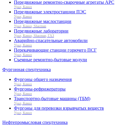
Передвижные ремонтно-сварочные агрегаты АРС
Урал, Камаз
Передвижные электростанции ПЭС
Урал, Камаз
Передвижные маслостанции
Урал, Камаз, Shacman
Передвижные лаборатории
Урал, Камаз, Shacman, ГАЗ
Аварийно-спасательные автомобили
Урал, Камаз
Перекачивающие станции горючего ПСГ
Урал, Камаз
Съемные ремонтно-бытовые модули
Фургонная спецтехника
Фургоны общего назначения
Урал, Камаз
Фургоны-рефрижераторы
Урал, Камаз
Транспортно-бытовые машины (ТБМ)
Урал, Камаз
Фургоны для перевозки взрывчатых веществ
Урал, Камаз
Нефтепромысловая спецтехника