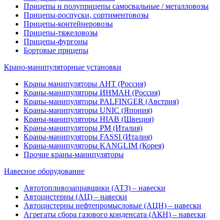
Прицепы и полуприцепы самосвальные / металловозы
Прицепы-роспуски, сортиментовозы
Прицепы-контейнеровозы
Прицепы-тяжеловозы
Прицепы-фургоны
Бортовые прицепы
Крано-манипуляторные установки
Краны манипуляторы АНТ (Россия)
Краны-манипуляторы ИНМАН (Россия)
Краны-манипуляторы PALFINGER (Австрия)
Краны-манипуляторы UNIC (Япония)
Краны-манипуляторы HIAB (Швеция)
Краны-манипуляторы PM (Италия)
Краны-манипуляторы FASSI (Италия)
Краны-манипуляторы KANGLIM (Корея)
Прочие краны-манипуляторы
Навесное оборудование
Автотопливозаправщики (АТЗ) – навески
Автоцистерны (АЦ) – навески
Автоцистерны нефтепромысловые (АЦН) – навески
Агрегаты сбора газового конденсата (АКН) – навески