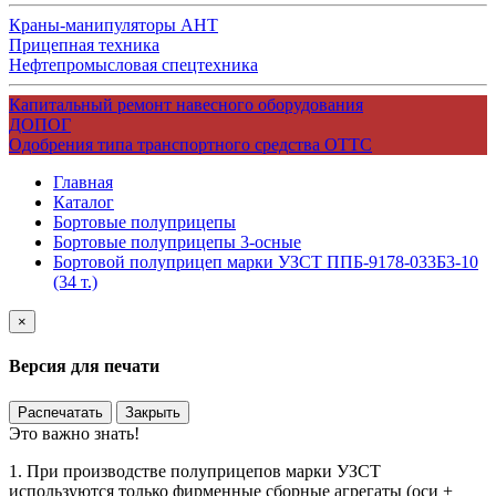
Краны-манипуляторы АНТ
Прицепная техника
Нефтепромысловая спецтехника
Капитальный ремонт навесного оборудования
ДОПОГ
Одобрения типа транспортного средства ОТТС
Главная
Каталог
Бортовые полуприцепы
Бортовые полуприцепы 3-осные
Бортовой полуприцеп марки УЗСТ ППБ-9178-033Б3-10
(34 т.)
×
Версия для печати
Распечатать
Закрыть
Это важно знать!
1. При производстве полуприцепов марки УЗСТ
используются только фирменные сборные агрегаты (оси +