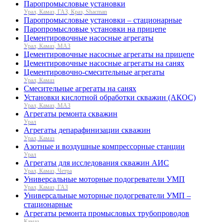
Паропромысловые установки
Урал, Камаз, ГАЗ, Краз, Shacman
Паропромысловые установки – стационарные
Паропромысловые установки на прицепе
Цементировочные насосные агрегаты
Урал, Камаз, МАЗ
Цементировочные насосные агрегаты на прицепе
Цементировочные насосные агрегаты на санях
Цементировочно-смесительные агрегаты
Урал, Камаз
Смесительные агрегаты на санях
Установки кислотной обработки скважин (АКОС)
Урал, Камаз, МАЗ
Агрегаты ремонта скважин
Урал
Агрегаты депарафинизации скважин
Урал, Камаз
Азотные и воздушные компрессорные станции
Урал
Агрегаты для исследования скважин АИС
Урал, Камаз, Четра
Универсальные моторные подогреватели УМП
Урал, Камаз, ГАЗ
Универсальные моторные подогреватели УМП –
стационарные
Агрегаты ремонта промысловых трубопроводов
Камаз