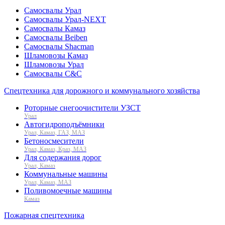
Самосвалы Урал
Самосвалы Урал-NEXT
Самосвалы Камаз
Самосвалы Beiben
Самосвалы Shacman
Шламовозы Камаз
Шламовозы Урал
Самосвалы C&C
Спецтехника для дорожного и коммунального хозяйства
Роторные снегоочистители УЗСТ
Урал
Автогидроподъёмники
Урал, Камаз, ГАЗ, МАЗ
Бетоносмесители
Урал, Камаз, Краз, МАЗ
Для содержания дорог
Урал, Камаз
Коммунальные машины
Урал, Камаз, МАЗ
Поливомоечные машины
Камаз
Пожарная спецтехника