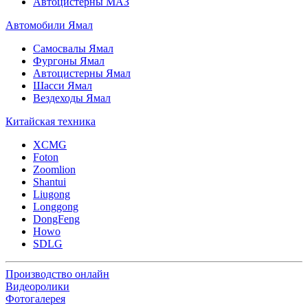
Автоцистерны МАЗ
Автомобили Ямал
Самосвалы Ямал
Фургоны Ямал
Автоцистерны Ямал
Шасси Ямал
Вездеходы Ямал
Китайская техника
XCMG
Foton
Zoomlion
Shantui
Liugong
Longgong
DongFeng
Howo
SDLG
Производство онлайн
Видеоролики
Фотогалерея