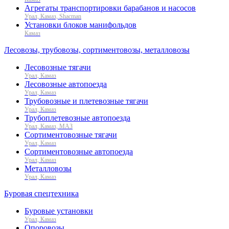
Агрегаты транспортировки барабанов и насосов
Урал, Камаз, Shacman
Установки блоков манифольдов
Камаз
Лесовозы, трубовозы, сортиментовозы, металловозы
Лесовозные тягачи
Урал, Камаз
Лесовозные автопоезда
Урал, Камаз
Трубовозные и плетевозные тягачи
Урал, Камаз
Трубоплетевозные автопоезда
Урал, Камаз, МАЗ
Сортиментовозные тягачи
Урал, Камаз
Сортиментовозные автопоезда
Урал, Камаз
Металловозы
Урал, Камаз
Буровая спецтехника
Буровые установки
Урал, Камаз
Опоровозы