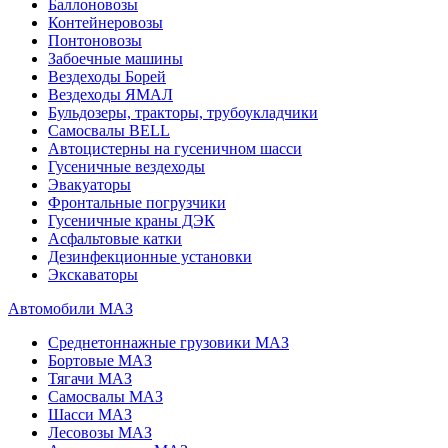
Баллоновозы
Контейнеровозы
Понтоновозы
Забоечные машины
Вездеходы Борей
Вездеходы ЯМАЛ
Бульдозеры, тракторы, трубоукладчики
Самосвалы BELL
Автоцистерны на гусеничном шасси
Гусеничные вездеходы
Эвакуаторы
Фронтальные погрузчики
Гусеничные краны ДЭК
Асфальтовые катки
Дезинфекционные установки
Экскаваторы
Автомобили МАЗ
Среднетоннажные грузовики МАЗ
Бортовые МАЗ
Тягачи МАЗ
Самосвалы МАЗ
Шасси МАЗ
Лесовозы МАЗ