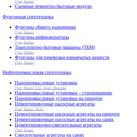
Урал, Камаз
Съемные ремонтно-бытовые модули
Фургонная спецтехника
Фургоны общего назначения
Урал, Камаз
Фургоны-рефрижераторы
Урал, Камаз
Транспортно-бытовые машины (ТБМ)
Урал, Камаз
Фургоны для перевозки взрывчатых веществ
Урал, Камаз
Нефтепромысловая спецтехника
Паропромысловые установки
Урал, Камаз, ГАЗ, Краз, Shacman
Паропромысловые установки – стационарные
Паропромысловые установки на прицепе
Цементировочные насосные агрегаты
Урал, Камаз, МАЗ
Цементировочные насосные агрегаты на прицепе
Цементировочные насосные агрегаты на санях
Цементировочно-смесительные агрегаты
Урал, Камаз
Смесительные агрегаты на санях