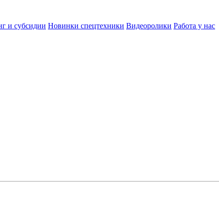
нг и субсидии
Новинки спецтехники
Видеоролики
Работа у нас