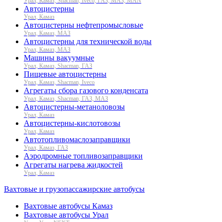
Урал, Камаз, Shacman, Iveco, ГАЗ, МАЗ, MAN
Автоцистерны
Урал, Камаз
Автоцистерны нефтепромысловые
Урал, Камаз, МАЗ
Автоцистерны для технической воды
Урал, Камаз, МАЗ
Машины вакуумные
Урал, Камаз, Shacman, ГАЗ
Пищевые автоцистерны
Урал, Камаз, Shacman, Iveco
Агрегаты сбора газового конденсата
Урал, Камаз, Shacman, ГАЗ, МАЗ
Автоцистерны-метаноловозы
Урал, Камаз
Автоцистерны-кислотовозы
Урал, Камаз
Автотопливомаслозаправщики
Урал, Камаз, ГАЗ
Аэродромные топливозаправщики
Агрегаты нагрева жидкостей
Урал, Камаз
Вахтовые и грузопассажирские автобусы
Вахтовые автобусы Камаз
Вахтовые автобусы Урал