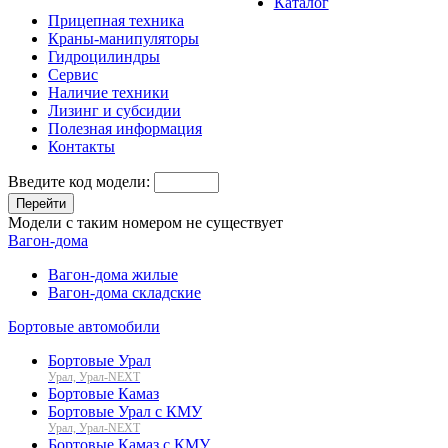
Каталог
Прицепная техника
Краны-манипуляторы
Гидроцилиндры
Сервис
Наличие техники
Лизинг и субсидии
Полезная информация
Контакты
Введите код модели:
Перейти
Модели с таким номером не существует
Вагон-дома
Вагон-дома жилые
Вагон-дома складские
Бортовые автомобили
Бортовые Урал
Урал, Урал-NEXT
Бортовые Камаз
Бортовые Урал с КМУ
Урал, Урал-NEXT
Бортовые Камаз с КМУ