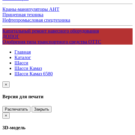
Краны-манипуляторы АНТ
Прицепная техника
Нефтепромысловая спецтехника
Капитальный ремонт навесного оборудования
ДОПОГ
Одобрения типа транспортного средства ОТТС
Главная
Каталог
Шасси
Шасси Камаз
Шасси Камаз 6580
×
Версия для печати
Распечатать
Закрыть
×
3D-модель