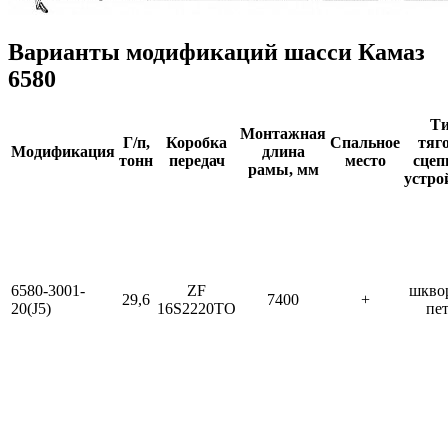
Варианты модификаций шасси Камаз
6580
Т
Монтажная
Г/п,
Коробка
Спальное
тяг
Модификация
длина
тонн
передач
место
сцеп
рамы, мм
устро
6580-3001-
ZF
шкво
29,6
7400
+
20(J5)
16S2220TO
пе