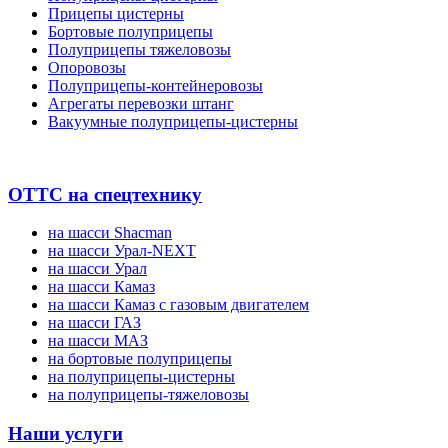
Прицепы цистерны
Бортовые полуприцепы
Полуприцепы тяжеловозы
Опоровозы
Полуприцепы-контейнеровозы
Агрегаты перевозки штанг
Вакуумные полуприцепы-цистерны
ОТТС на спецтехнику
на шасси Shacman
на шасси Урал-NEXT
на шасси Урал
на шасси Камаз
на шасси Камаз с газовым двигателем
на шасси ГАЗ
на шасси МАЗ
на бортовые полуприцепы
на полуприцепы-цистерны
на полуприцепы-тяжеловозы
Наши услуги