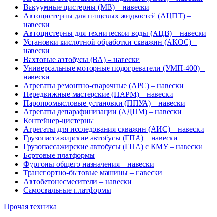
Вакуумные цистерны (МВ) – навески
Автоцистерны для пищевых жидкостей (АЦПТ) –
навески
Автоцистерны для технической воды (АЦВ) – навески
Установки кислотной обработки скважин (АКОС) –
навески
Вахтовые автобусы (ВА) – навески
Универсальные моторные подогреватели (УМП-400) –
навески
Агрегаты ремонтно-сварочные (АРС) – навески
Передвижные мастерские (ПАРМ) – навески
Паропромысловые установки (ППУА) – навески
Агрегаты депарафинизации (АДПМ) – навески
Контейнер-цистерны
Агрегаты для исследования скважин (АИС) – навески
Грузопассажирские автобусы (ГПА) – навески
Грузопассажирские автобусы (ГПА) с КМУ – навески
Бортовые платформы
Фургоны общего назначения – навески
Транспортно-бытовые машины – навески
Автобетоносмесители – навески
Самосвальные платформы
Прочая техника