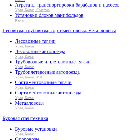
Агрегаты транспортировки барабанов и насосов
Урал, Камаз, Shacman
Установки блоков манифольдов
Камаз
Лесовозы, трубовозы, сортиментовозы, металловозы
Лесовозные тягачи
Урал, Камаз
Лесовозные автопоезда
Урал, Камаз
Трубовозные и плетевозные тягачи
Урал, Камаз
Трубоплетевозные автопоезда
Урал, Камаз, МАЗ
Сортиментовозные тягачи
Урал, Камаз
Сортиментовозные автопоезда
Урал, Камаз
Металловозы
Урал, Камаз
Буровая спецтехника
Буровые установки
Урал, Камаз
Опоровозы