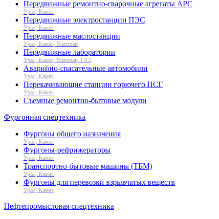
Передвижные ремонтно-сварочные агрегаты АРС
Урал, Камаз
Передвижные электростанции ПЭС
Урал, Камаз
Передвижные маслостанции
Урал, Камаз, Shacman
Передвижные лаборатории
Урал, Камаз, Shacman, ГАЗ
Аварийно-спасательные автомобили
Урал, Камаз
Перекачивающие станции горючего ПСГ
Урал, Камаз
Съемные ремонтно-бытовые модули
Фургонная спецтехника
Фургоны общего назначения
Урал, Камаз
Фургоны-рефрижераторы
Урал, Камаз
Транспортно-бытовые машины (ТБМ)
Урал, Камаз
Фургоны для перевозки взрывчатых веществ
Урал, Камаз
Нефтепромысловая спецтехника