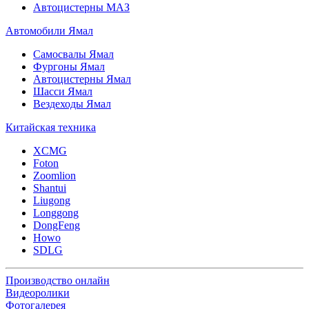
Автоцистерны МАЗ
Автомобили Ямал
Самосвалы Ямал
Фургоны Ямал
Автоцистерны Ямал
Шасси Ямал
Вездеходы Ямал
Китайская техника
XCMG
Foton
Zoomlion
Shantui
Liugong
Longgong
DongFeng
Howo
SDLG
Производство онлайн
Видеоролики
Фотогалерея