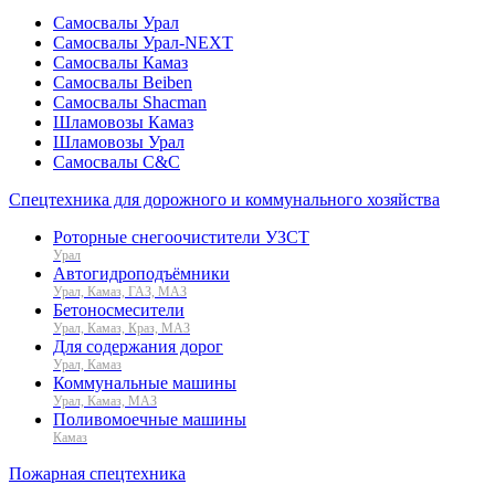
Самосвалы Урал
Самосвалы Урал-NEXT
Самосвалы Камаз
Самосвалы Beiben
Самосвалы Shacman
Шламовозы Камаз
Шламовозы Урал
Самосвалы C&C
Спецтехника для дорожного и коммунального хозяйства
Роторные снегоочистители УЗСТ
Урал
Автогидроподъёмники
Урал, Камаз, ГАЗ, МАЗ
Бетоносмесители
Урал, Камаз, Краз, МАЗ
Для содержания дорог
Урал, Камаз
Коммунальные машины
Урал, Камаз, МАЗ
Поливомоечные машины
Камаз
Пожарная спецтехника