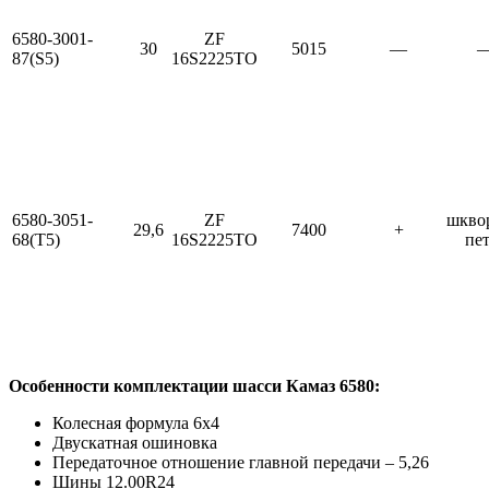
6580-3001-
ZF
30
5015
—
87(S5)
16S2225TO
6580-3051-
ZF
шкво
29,6
7400
+
68(T5)
16S2225TO
пе
Особенности комплектации шасси Камаз 6580:
Колесная формула 6х4
Двускатная ошиновка
Передаточное отношение главной передачи – 5,26
Шины 12.00R24