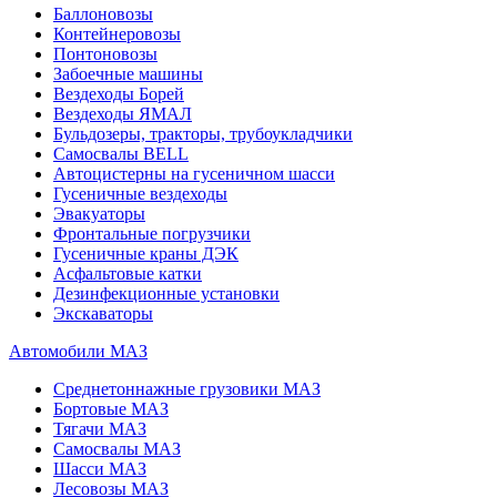
Баллоновозы
Контейнеровозы
Понтоновозы
Забоечные машины
Вездеходы Борей
Вездеходы ЯМАЛ
Бульдозеры, тракторы, трубоукладчики
Самосвалы BELL
Автоцистерны на гусеничном шасси
Гусеничные вездеходы
Эвакуаторы
Фронтальные погрузчики
Гусеничные краны ДЭК
Асфальтовые катки
Дезинфекционные установки
Экскаваторы
Автомобили МАЗ
Среднетоннажные грузовики МАЗ
Бортовые МАЗ
Тягачи МАЗ
Самосвалы МАЗ
Шасси МАЗ
Лесовозы МАЗ