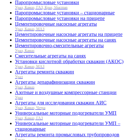
Паропромысловые установки
Урал, Камаз, ГАЗ, Краз, Shacman
Паропромысловые установки – стационарные
Паропромысловые установки на прицепе
Цементировочные насосные агрегаты
Урал, Камаз, МАЗ
Цементировочные насосные агрегаты на прицепе
Цементировочные насосные агрегаты на санях
Цементировочно-смесительные агрегаты
Урал, Камаз
Смесительные агрегаты на санях
Установки кислотной обработки скважин (АКОС)
Урал, Камаз, МАЗ
Агрегаты ремонта скважин
Урал
Агрегаты депарафинизации скважин
Урал, Камаз
Азотные и воздушные компрессорные станции
Урал
Агрегаты для исследования скважин АИС
Урал, Камаз, Четра
Универсальные моторные подогреватели УМП
Урал, Камаз, ГАЗ
Универсальные моторные подогреватели УМП –
стационарные
Агрегаты ремонта промысловых трубопроводов
Камаз