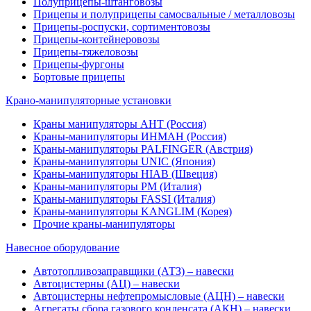
Полуприцепы-штанговозы
Прицепы и полуприцепы самосвальные / металловозы
Прицепы-роспуски, сортиментовозы
Прицепы-контейнеровозы
Прицепы-тяжеловозы
Прицепы-фургоны
Бортовые прицепы
Крано-манипуляторные установки
Краны манипуляторы АНТ (Россия)
Краны-манипуляторы ИНМАН (Россия)
Краны-манипуляторы PALFINGER (Австрия)
Краны-манипуляторы UNIC (Япония)
Краны-манипуляторы HIAB (Швеция)
Краны-манипуляторы PM (Италия)
Краны-манипуляторы FASSI (Италия)
Краны-манипуляторы KANGLIM (Корея)
Прочие краны-манипуляторы
Навесное оборудование
Автотопливозаправщики (АТЗ) – навески
Автоцистерны (АЦ) – навески
Автоцистерны нефтепромысловые (АЦН) – навески
Агрегаты сбора газового конденсата (АКН) – навески