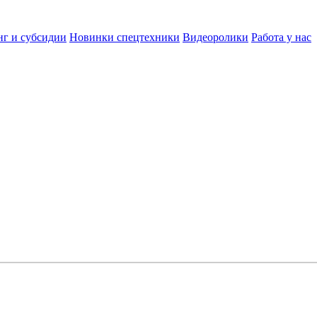
нг и субсидии
Новинки спецтехники
Видеоролики
Работа у нас