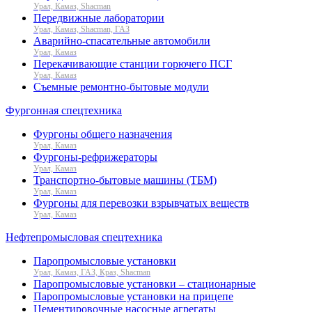
Урал, Камаз, Shacman
Передвижные лаборатории
Урал, Камаз, Shacman, ГАЗ
Аварийно-спасательные автомобили
Урал, Камаз
Перекачивающие станции горючего ПСГ
Урал, Камаз
Съемные ремонтно-бытовые модули
Фургонная спецтехника
Фургоны общего назначения
Урал, Камаз
Фургоны-рефрижераторы
Урал, Камаз
Транспортно-бытовые машины (ТБМ)
Урал, Камаз
Фургоны для перевозки взрывчатых веществ
Урал, Камаз
Нефтепромысловая спецтехника
Паропромысловые установки
Урал, Камаз, ГАЗ, Краз, Shacman
Паропромысловые установки – стационарные
Паропромысловые установки на прицепе
Цементировочные насосные агрегаты