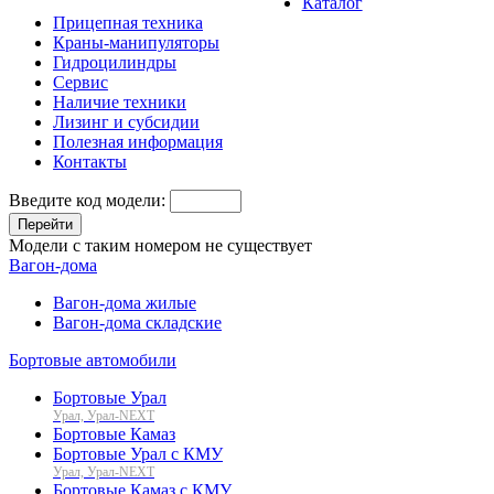
Каталог
Прицепная техника
Краны-манипуляторы
Гидроцилиндры
Сервис
Наличие техники
Лизинг и субсидии
Полезная информация
Контакты
Введите код модели:
Перейти
Модели с таким номером не существует
Вагон-дома
Вагон-дома жилые
Вагон-дома складские
Бортовые автомобили
Бортовые Урал
Урал, Урал-NEXT
Бортовые Камаз
Бортовые Урал с КМУ
Урал, Урал-NEXT
Бортовые Камаз с КМУ