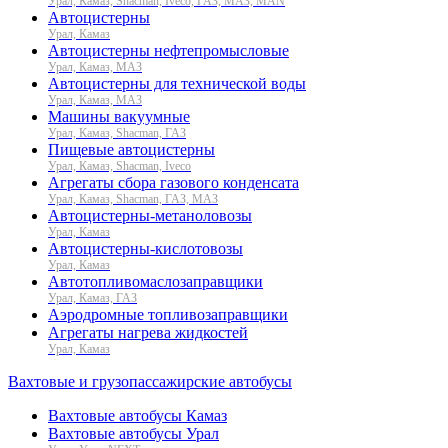
Урал, Камаз, Shacman, Iveco, ГАЗ, МАЗ, MAN
Автоцистерны
Урал, Камаз
Автоцистерны нефтепромысловые
Урал, Камаз, МАЗ
Автоцистерны для технической воды
Урал, Камаз, МАЗ
Машины вакуумные
Урал, Камаз, Shacman, ГАЗ
Пищевые автоцистерны
Урал, Камаз, Shacman, Iveco
Агрегаты сбора газового конденсата
Урал, Камаз, Shacman, ГАЗ, МАЗ
Автоцистерны-метаноловозы
Урал, Камаз
Автоцистерны-кислотовозы
Урал, Камаз
Автотопливомаслозаправщики
Урал, Камаз, ГАЗ
Аэродромные топливозаправщики
Агрегаты нагрева жидкостей
Урал, Камаз
Вахтовые и грузопассажирские автобусы
Вахтовые автобусы Камаз
Вахтовые автобусы Урал