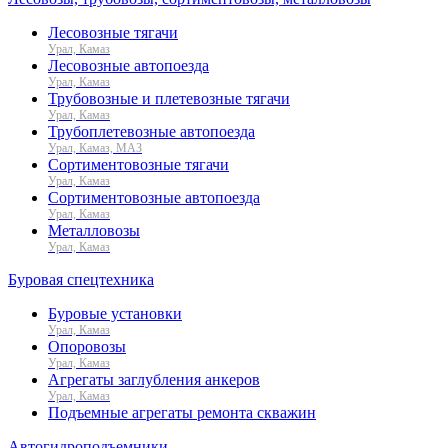
Лесовозные тягачи
Урал, Камаз
Лесовозные автопоезда
Урал, Камаз
Трубовозные и плетевозные тягачи
Урал, Камаз
Трубоплетевозные автопоезда
Урал, Камаз, МАЗ
Сортиментовозные тягачи
Урал, Камаз
Сортиментовозные автопоезда
Урал, Камаз
Металловозы
Урал, Камаз
Буровая спецтехника
Буровые установки
Урал, Камаз
Опоровозы
Урал, Камаз
Агрегаты заглубления анкеров
Урал, Камаз
Подъемные агрегаты ремонта скважин
Автогидроподъемники