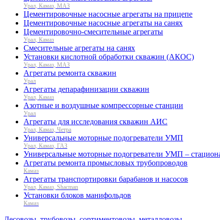
Урал, Камаз, МАЗ
Цементировочные насосные агрегаты на прицепе
Цементировочные насосные агрегаты на санях
Цементировочно-смесительные агрегаты
Урал, Камаз
Смесительные агрегаты на санях
Установки кислотной обработки скважин (АКОС)
Урал, Камаз, МАЗ
Агрегаты ремонта скважин
Урал
Агрегаты депарафинизации скважин
Урал, Камаз
Азотные и воздушные компрессорные станции
Урал
Агрегаты для исследования скважин АИС
Урал, Камаз, Четра
Универсальные моторные подогреватели УМП
Урал, Камаз, ГАЗ
Универсальные моторные подогреватели УМП – стацион
Агрегаты ремонта промысловых трубопроводов
Камаз
Агрегаты транспортировки барабанов и насосов
Урал, Камаз, Shacman
Установки блоков манифольдов
Камаз
Лесовозы, трубовозы, сортиментовозы, металловозы