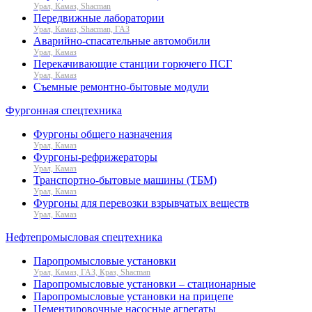
Урал, Камаз, Shacman
Передвижные лаборатории
Урал, Камаз, Shacman, ГАЗ
Аварийно-спасательные автомобили
Урал, Камаз
Перекачивающие станции горючего ПСГ
Урал, Камаз
Съемные ремонтно-бытовые модули
Фургонная спецтехника
Фургоны общего назначения
Урал, Камаз
Фургоны-рефрижераторы
Урал, Камаз
Транспортно-бытовые машины (ТБМ)
Урал, Камаз
Фургоны для перевозки взрывчатых веществ
Урал, Камаз
Нефтепромысловая спецтехника
Паропромысловые установки
Урал, Камаз, ГАЗ, Краз, Shacman
Паропромысловые установки – стационарные
Паропромысловые установки на прицепе
Цементировочные насосные агрегаты