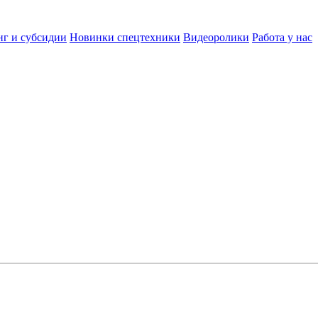
нг и субсидии
Новинки спецтехники
Видеоролики
Работа у нас