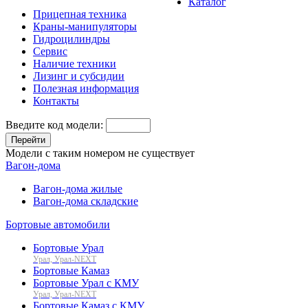
Каталог
Прицепная техника
Краны-манипуляторы
Гидроцилиндры
Сервис
Наличие техники
Лизинг и субсидии
Полезная информация
Контакты
Введите код модели:
Перейти
Модели с таким номером не существует
Вагон-дома
Вагон-дома жилые
Вагон-дома складские
Бортовые автомобили
Бортовые Урал
Урал, Урал-NEXT
Бортовые Камаз
Бортовые Урал с КМУ
Урал, Урал-NEXT
Бортовые Камаз с КМУ