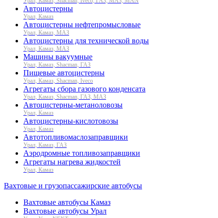
Урал, Камаз, Shacman, Iveco, ГАЗ, МАЗ, MAN
Автоцистерны
Урал, Камаз
Автоцистерны нефтепромысловые
Урал, Камаз, МАЗ
Автоцистерны для технической воды
Урал, Камаз, МАЗ
Машины вакуумные
Урал, Камаз, Shacman, ГАЗ
Пищевые автоцистерны
Урал, Камаз, Shacman, Iveco
Агрегаты сбора газового конденсата
Урал, Камаз, Shacman, ГАЗ, МАЗ
Автоцистерны-метаноловозы
Урал, Камаз
Автоцистерны-кислотовозы
Урал, Камаз
Автотопливомаслозаправщики
Урал, Камаз, ГАЗ
Аэродромные топливозаправщики
Агрегаты нагрева жидкостей
Урал, Камаз
Вахтовые и грузопассажирские автобусы
Вахтовые автобусы Камаз
Вахтовые автобусы Урал