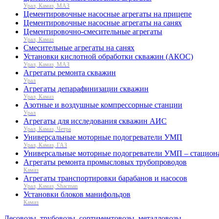
Урал, Камаз, МАЗ
Цементировочные насосные агрегаты на прицепе
Цементировочные насосные агрегаты на санях
Цементировочно-смесительные агрегаты
Урал, Камаз
Смесительные агрегаты на санях
Установки кислотной обработки скважин (АКОС)
Урал, Камаз, МАЗ
Агрегаты ремонта скважин
Урал
Агрегаты депарафинизации скважин
Урал, Камаз
Азотные и воздушные компрессорные станции
Урал
Агрегаты для исследования скважин АИС
Урал, Камаз, Четра
Универсальные моторные подогреватели УМП
Урал, Камаз, ГАЗ
Универсальные моторные подогреватели УМП – стацион
Агрегаты ремонта промысловых трубопроводов
Камаз
Агрегаты транспортировки барабанов и насосов
Урал, Камаз, Shacman
Установки блоков манифольдов
Камаз
Лесовозы, трубовозы, сортиментовозы, металловозы