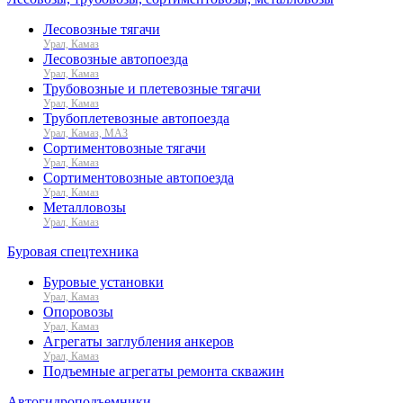
Лесовозные тягачи
Урал, Камаз
Лесовозные автопоезда
Урал, Камаз
Трубовозные и плетевозные тягачи
Урал, Камаз
Трубоплетевозные автопоезда
Урал, Камаз, МАЗ
Сортиментовозные тягачи
Урал, Камаз
Сортиментовозные автопоезда
Урал, Камаз
Металловозы
Урал, Камаз
Буровая спецтехника
Буровые установки
Урал, Камаз
Опоровозы
Урал, Камаз
Агрегаты заглубления анкеров
Урал, Камаз
Подъемные агрегаты ремонта скважин
Автогидроподъемники