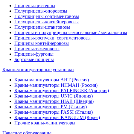
Прицепы-цистерны
Полуприцепы-опоровозы
Полуприцепы-сортиментовозы
Полуприцепы-контейнеровозы
Полуприцепы-штанговозы
Прицепы и полуприцепы самосвальные / металловозы
Прицепы-роспуски, сортиментовозы
Прицепы-контейнеровозы
Прицепы-тяжеловозы
Прицепы-фургоны
Бортовые прицепы
Крано-манипуляторные установки
Краны манипуляторы АНТ (Россия)
Краны-манипуляторы ИНМАН (Россия)
Краны-манипуляторы PALFINGER (Австрия)
Краны-манипуляторы UNIC (Япония)
Краны-манипуляторы HIAB (Швеция)
Краны-манипуляторы PM (Италия)
Краны-манипуляторы FASSI (Италия)
Краны-манипуляторы KANGLIM (Корея)
Прочие краны-манипуляторы
Навесное оборудование