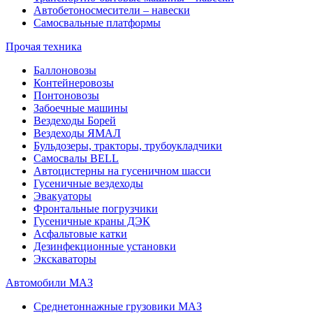
Автобетоносмесители – навески
Самосвальные платформы
Прочая техника
Баллоновозы
Контейнеровозы
Понтоновозы
Забоечные машины
Вездеходы Борей
Вездеходы ЯМАЛ
Бульдозеры, тракторы, трубоукладчики
Самосвалы BELL
Автоцистерны на гусеничном шасси
Гусеничные вездеходы
Эвакуаторы
Фронтальные погрузчики
Гусеничные краны ДЭК
Асфальтовые катки
Дезинфекционные установки
Экскаваторы
Автомобили МАЗ
Среднетоннажные грузовики МАЗ