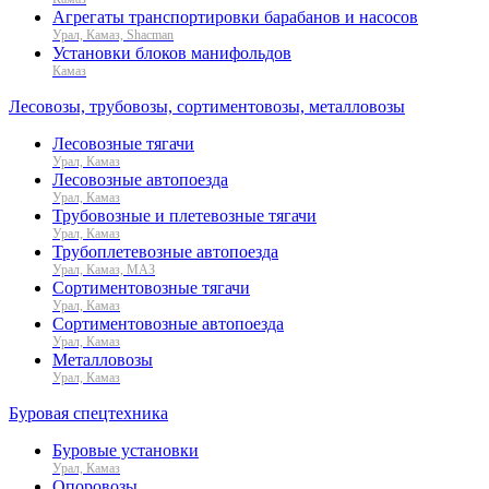
Агрегаты транспортировки барабанов и насосов
Урал, Камаз, Shacman
Установки блоков манифольдов
Камаз
Лесовозы, трубовозы, сортиментовозы, металловозы
Лесовозные тягачи
Урал, Камаз
Лесовозные автопоезда
Урал, Камаз
Трубовозные и плетевозные тягачи
Урал, Камаз
Трубоплетевозные автопоезда
Урал, Камаз, МАЗ
Сортиментовозные тягачи
Урал, Камаз
Сортиментовозные автопоезда
Урал, Камаз
Металловозы
Урал, Камаз
Буровая спецтехника
Буровые установки
Урал, Камаз
Опоровозы