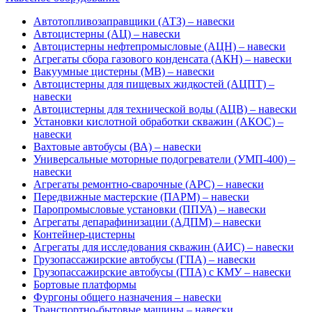
Автотопливозаправщики (АТЗ) – навески
Автоцистерны (АЦ) – навески
Автоцистерны нефтепромысловые (АЦН) – навески
Агрегаты сбора газового конденсата (АКН) – навески
Вакуумные цистерны (МВ) – навески
Автоцистерны для пищевых жидкостей (АЦПТ) –
навески
Автоцистерны для технической воды (АЦВ) – навески
Установки кислотной обработки скважин (АКОС) –
навески
Вахтовые автобусы (ВА) – навески
Универсальные моторные подогреватели (УМП-400) –
навески
Агрегаты ремонтно-сварочные (АРС) – навески
Передвижные мастерские (ПАРМ) – навески
Паропромысловые установки (ППУА) – навески
Агрегаты депарафинизации (АДПМ) – навески
Контейнер-цистерны
Агрегаты для исследования скважин (АИС) – навески
Грузопассажирские автобусы (ГПА) – навески
Грузопассажирские автобусы (ГПА) с КМУ – навески
Бортовые платформы
Фургоны общего назначения – навески
Транспортно-бытовые машины – навески