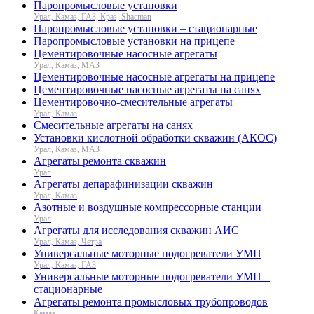
Паропромысловые установки
Урал, Камаз, ГАЗ, Краз, Shacman
Паропромысловые установки – стационарные
Паропромысловые установки на прицепе
Цементировочные насосные агрегаты
Урал, Камаз, МАЗ
Цементировочные насосные агрегаты на прицепе
Цементировочные насосные агрегаты на санях
Цементировочно-смесительные агрегаты
Урал, Камаз
Смесительные агрегаты на санях
Установки кислотной обработки скважин (АКОС)
Урал, Камаз, МАЗ
Агрегаты ремонта скважин
Урал
Агрегаты депарафинизации скважин
Урал, Камаз
Азотные и воздушные компрессорные станции
Урал
Агрегаты для исследования скважин АИС
Урал, Камаз, Четра
Универсальные моторные подогреватели УМП
Урал, Камаз, ГАЗ
Универсальные моторные подогреватели УМП –
стационарные
Агрегаты ремонта промысловых трубопроводов
Камаз