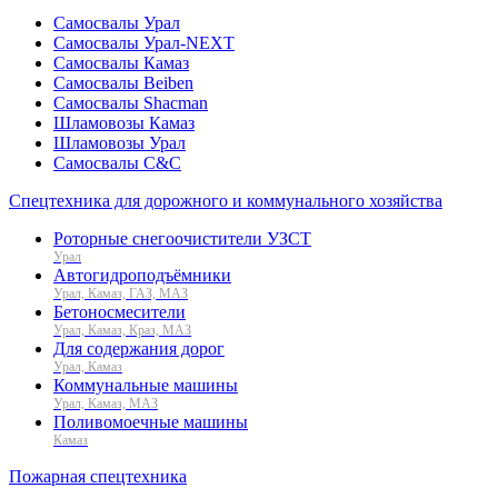
Самосвалы Урал
Самосвалы Урал-NEXT
Самосвалы Камаз
Самосвалы Beiben
Самосвалы Shacman
Шламовозы Камаз
Шламовозы Урал
Самосвалы C&C
Спецтехника для дорожного и коммунального хозяйства
Роторные снегоочистители УЗСТ
Урал
Автогидроподъёмники
Урал, Камаз, ГАЗ, МАЗ
Бетоносмесители
Урал, Камаз, Краз, МАЗ
Для содержания дорог
Урал, Камаз
Коммунальные машины
Урал, Камаз, МАЗ
Поливомоечные машины
Камаз
Пожарная спецтехника