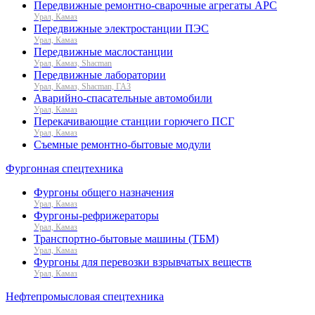
Передвижные ремонтно-сварочные агрегаты АРС
Урал, Камаз
Передвижные электростанции ПЭС
Урал, Камаз
Передвижные маслостанции
Урал, Камаз, Shacman
Передвижные лаборатории
Урал, Камаз, Shacman, ГАЗ
Аварийно-спасательные автомобили
Урал, Камаз
Перекачивающие станции горючего ПСГ
Урал, Камаз
Съемные ремонтно-бытовые модули
Фургонная спецтехника
Фургоны общего назначения
Урал, Камаз
Фургоны-рефрижераторы
Урал, Камаз
Транспортно-бытовые машины (ТБМ)
Урал, Камаз
Фургоны для перевозки взрывчатых веществ
Урал, Камаз
Нефтепромысловая спецтехника