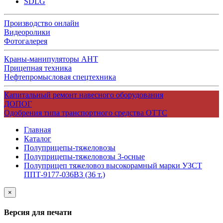
SDLG
Производство онлайн
Видеоролики
Фотогалерея
Краны-манипуляторы АНТ
Прицепная техника
Нефтепромысловая спецтехника
Капитальный ремонт навесного оборудования
ДОПОГ
Одобрения типа транспортного средства ОТТС
Главная
Каталог
Полуприцепы-тяжеловозы
Полуприцепы-тяжеловозы 3-осные
Полуприцеп тяжеловоз высокорамный марки УЗСТ
ППТ-9177-036В3 (36 т.)
×
Версия для печати