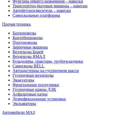
Фургоны общего назначения – навески
Транспортно-бытовые машины – навески
Автобетоносмесители – навески
Самосвальные платформы
Прочая техника
Баллоновозы
Контейнеровозы
Понтоновозы
Забоечные машины
Вездеходы Борей
Вездеходы ЯМАЛ
Бульдозеры, тракторы, трубоукладчики
Самосвалы BELL
Автоцистерны на гусеничном шасси
Гусеничные вездеходы
Эвакуаторы
Фронтальные погрузчики
Гусеничные краны ДЭК
Асфальтовые катки
Дезинфекционные установки
Экскаваторы
Автомобили МАЗ