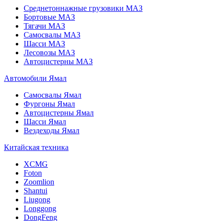
Среднетоннажные грузовики МАЗ
Бортовые МАЗ
Тягачи МАЗ
Самосвалы МАЗ
Шасси МАЗ
Лесовозы МАЗ
Автоцистерны МАЗ
Автомобили Ямал
Самосвалы Ямал
Фургоны Ямал
Автоцистерны Ямал
Шасси Ямал
Вездеходы Ямал
Китайская техника
XCMG
Foton
Zoomlion
Shantui
Liugong
Longgong
DongFeng