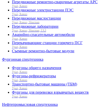
Передвижные ремонтно-сварочные агрегаты АРС
Урал, Камаз
Передвижные электростанции ПЭС
Урал, Камаз
Передвижные маслостанции
Урал, Камаз, Shacman
Передвижные лаборатории
Урал, Камаз, Shacman, ГАЗ
Аварийно-спасательные автомобили
Урал, Камаз
Перекачивающие станции горючего ПСГ
Урал, Камаз
Съемные ремонтно-бытовые модули
Фургонная спецтехника
Фургоны общего назначения
Урал, Камаз
Фургоны-рефрижераторы
Урал, Камаз
Транспортно-бытовые машины (ТБМ)
Урал, Камаз
Фургоны для перевозки взрывчатых веществ
Урал, Камаз
Нефтепромысловая спецтехника