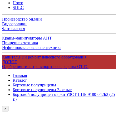
Howo
SDLG
Производство онлайн
Видеоролики
Фотогалерея
Краны-манипуляторы АНТ
Прицепная техника
Нефтепромысловая спецтехника
Капитальный ремонт навесного оборудования
ДОПОГ
Одобрения типа транспортного средства ОТТС
Главная
Каталог
Бортовые полуприцепы
Бортовые полуприцепы 2-осные
Бортовой полуприцеп марки УЗСТ ППБ-9180-042Б2 (25
т.)
×