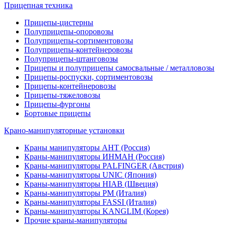
Прицепная техника
Прицепы-цистерны
Полуприцепы-опоровозы
Полуприцепы-сортиментовозы
Полуприцепы-контейнеровозы
Полуприцепы-штанговозы
Прицепы и полуприцепы самосвальные / металловозы
Прицепы-роспуски, сортиментовозы
Прицепы-контейнеровозы
Прицепы-тяжеловозы
Прицепы-фургоны
Бортовые прицепы
Крано-манипуляторные установки
Краны манипуляторы АНТ (Россия)
Краны-манипуляторы ИНМАН (Россия)
Краны-манипуляторы PALFINGER (Австрия)
Краны-манипуляторы UNIC (Япония)
Краны-манипуляторы HIAB (Швеция)
Краны-манипуляторы PM (Италия)
Краны-манипуляторы FASSI (Италия)
Краны-манипуляторы KANGLIM (Корея)
Прочие краны-манипуляторы