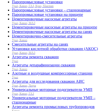
Паропромысловые установки
Урал, Камаз, ГАЗ, Краз, Shacman
Паропромысловые установки – стационарные
Паропромысловые установки на прицепе
Цементировочные насосные агрегаты
Урал, Камаз, МАЗ
Цементировочные насосные агрегаты на прицепе
Цементировочные насосные агрегаты на санях
Цементировочно-смесительные агрегаты
Урал, Камаз
Смесительные агрегаты на санях
Установки кислотной обработки скважин (АКОС)
Урал, Камаз, МАЗ
Агрегаты ремонта скважин
Урал
Агрегаты депарафинизации скважин
Урал, Камаз
Азотные и воздушные компрессорные станции
Урал
Агрегаты для исследования скважин АИС
Урал, Камаз, Четра
Универсальные моторные подогреватели УМП
Урал, Камаз, ГАЗ
Универсальные моторные подогреватели УМП –
стационарные
Агрегаты ремонта промысловых трубопроводов
Камаз