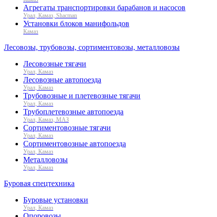
Агрегаты транспортировки барабанов и насосов
Урал, Камаз, Shacman
Установки блоков манифольдов
Камаз
Лесовозы, трубовозы, сортиментовозы, металловозы
Лесовозные тягачи
Урал, Камаз
Лесовозные автопоезда
Урал, Камаз
Трубовозные и плетевозные тягачи
Урал, Камаз
Трубоплетевозные автопоезда
Урал, Камаз, МАЗ
Сортиментовозные тягачи
Урал, Камаз
Сортиментовозные автопоезда
Урал, Камаз
Металловозы
Урал, Камаз
Буровая спецтехника
Буровые установки
Урал, Камаз
Опоровозы