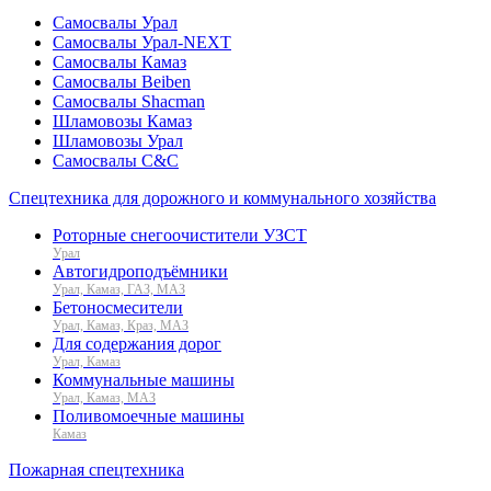
Самосвалы Урал
Самосвалы Урал-NEXT
Самосвалы Камаз
Самосвалы Beiben
Самосвалы Shacman
Шламовозы Камаз
Шламовозы Урал
Самосвалы C&C
Спецтехника для дорожного и коммунального хозяйства
Роторные снегоочистители УЗСТ
Урал
Автогидроподъёмники
Урал, Камаз, ГАЗ, МАЗ
Бетоносмесители
Урал, Камаз, Краз, МАЗ
Для содержания дорог
Урал, Камаз
Коммунальные машины
Урал, Камаз, МАЗ
Поливомоечные машины
Камаз
Пожарная спецтехника