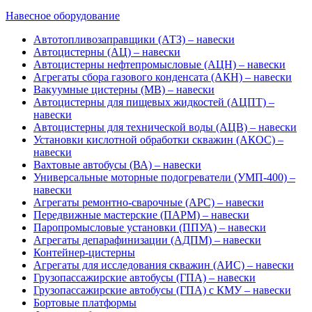
Навесное оборудование
Автотопливозаправщики (АТЗ) – навески
Автоцистерны (АЦ) – навески
Автоцистерны нефтепромысловые (АЦН) – навески
Агрегаты сбора газового конденсата (АКН) – навески
Вакуумные цистерны (МВ) – навески
Автоцистерны для пищевых жидкостей (АЦПТ) –
навески
Автоцистерны для технической воды (АЦВ) – навески
Установки кислотной обработки скважин (АКОС) –
навески
Вахтовые автобусы (ВА) – навески
Универсальные моторные подогреватели (УМП-400) –
навески
Агрегаты ремонтно-сварочные (АРС) – навески
Передвижные мастерские (ПАРМ) – навески
Паропромысловые установки (ППУА) – навески
Агрегаты депарафинизации (АДПМ) – навески
Контейнер-цистерны
Агрегаты для исследования скважин (АИС) – навески
Грузопассажирские автобусы (ГПА) – навески
Грузопассажирские автобусы (ГПА) с КМУ – навески
Бортовые платформы