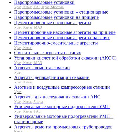
Паропромысловые установки
Урал, Камаз, ГАЗ, Краз, Shacman
Паропромысловые установки – стационарные
Паропромысловые установки на прицепе
Цементировочные насосные агрегаты
Урал, Камаз, МАЗ
Цементировочные насосные агрегаты на прицепе
Цементировочные насосные агрегаты на санях
Цементировочно-смесительные агрегаты
Урал, Камаз
Смесительные агрегаты на санях
Установки кислотной обработки скважин (АКОС)
Урал, Камаз, МАЗ
Агрегаты ремонта скважин
Урал
Агрегаты депарафинизации скважин
Урал, Камаз
Азотные и воздушные компрессорные станции
Урал
Агрегаты для исследования скважин АИС
Урал, Камаз, Четра
Универсальные моторные подогреватели УМП
Урал, Камаз, ГАЗ
Универсальные моторные подогреватели УМП –
стационарные
Агрегаты ремонта промысловых трубопроводов
Камаз