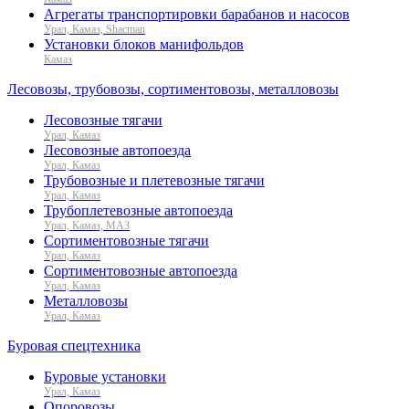
Агрегаты транспортировки барабанов и насосов
Урал, Камаз, Shacman
Установки блоков манифольдов
Камаз
Лесовозы, трубовозы, сортиментовозы, металловозы
Лесовозные тягачи
Урал, Камаз
Лесовозные автопоезда
Урал, Камаз
Трубовозные и плетевозные тягачи
Урал, Камаз
Трубоплетевозные автопоезда
Урал, Камаз, МАЗ
Сортиментовозные тягачи
Урал, Камаз
Сортиментовозные автопоезда
Урал, Камаз
Металловозы
Урал, Камаз
Буровая спецтехника
Буровые установки
Урал, Камаз
Опоровозы