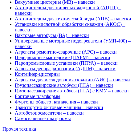
Вакуумные цистерны (МВ) – навески
Автоцистерны для пищевых жидкостей (АЦПТ) –
навески
Автоцистерны для технической воды (АЦВ) – навески
Установки кислотной обработки скважин (АКОС) –
навески
Вахтовые автобусы (ВА) – навески
Универсальные моторные подогреватели (УМП-400) –
навески
Агрегаты ремонтно-сварочные (АРС) – навески
Передвижные мастерские (ПАРМ) – навески
Паропромысловые установки (ППУА) – навески
Агрегаты депарафинизации (АДПМ) – навески
Контейнер-цистерны
Агрегаты для исследования скважин (АИС) – навески
Грузопассажирские автобусы (ГПА) – навески
Грузопассажирские автобусы (ГПА) с КМУ – навески
Бортовые платформы
Фургоны общего назначения – навески
Транспортно-бытовые машины – навески
Автобетоносмесители – навески
Самосвальные платформы
Прочая техника