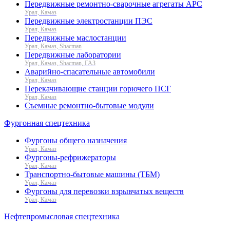
Передвижные ремонтно-сварочные агрегаты АРС
Урал, Камаз
Передвижные электростанции ПЭС
Урал, Камаз
Передвижные маслостанции
Урал, Камаз, Shacman
Передвижные лаборатории
Урал, Камаз, Shacman, ГАЗ
Аварийно-спасательные автомобили
Урал, Камаз
Перекачивающие станции горючего ПСГ
Урал, Камаз
Съемные ремонтно-бытовые модули
Фургонная спецтехника
Фургоны общего назначения
Урал, Камаз
Фургоны-рефрижераторы
Урал, Камаз
Транспортно-бытовые машины (ТБМ)
Урал, Камаз
Фургоны для перевозки взрывчатых веществ
Урал, Камаз
Нефтепромысловая спецтехника