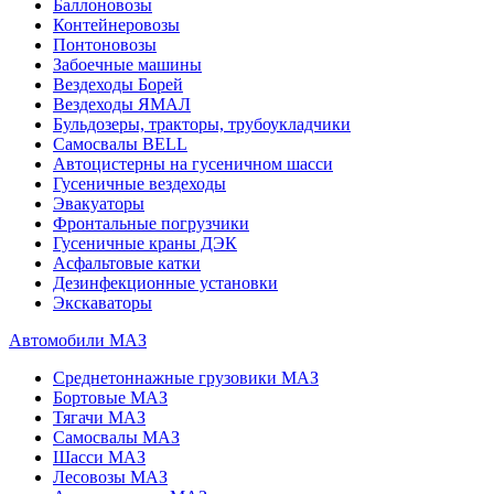
Баллоновозы
Контейнеровозы
Понтоновозы
Забоечные машины
Вездеходы Борей
Вездеходы ЯМАЛ
Бульдозеры, тракторы, трубоукладчики
Самосвалы BELL
Автоцистерны на гусеничном шасси
Гусеничные вездеходы
Эвакуаторы
Фронтальные погрузчики
Гусеничные краны ДЭК
Асфальтовые катки
Дезинфекционные установки
Экскаваторы
Автомобили МАЗ
Среднетоннажные грузовики МАЗ
Бортовые МАЗ
Тягачи МАЗ
Самосвалы МАЗ
Шасси МАЗ
Лесовозы МАЗ