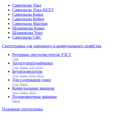
Самосвалы Урал
Самосвалы Урал-NEXT
Самосвалы Камаз
Самосвалы Beiben
Самосвалы Shacman
Шламовозы Камаз
Шламовозы Урал
Самосвалы C&C
Спецтехника для дорожного и коммунального хозяйства
Роторные снегоочистители УЗСТ
Урал
Автогидроподъёмники
Урал, Камаз, ГАЗ, МАЗ
Бетоносмесители
Урал, Камаз, Краз, МАЗ
Для содержания дорог
Урал, Камаз
Коммунальные машины
Урал, Камаз, МАЗ
Поливомоечные машины
Камаз
Пожарная спецтехника