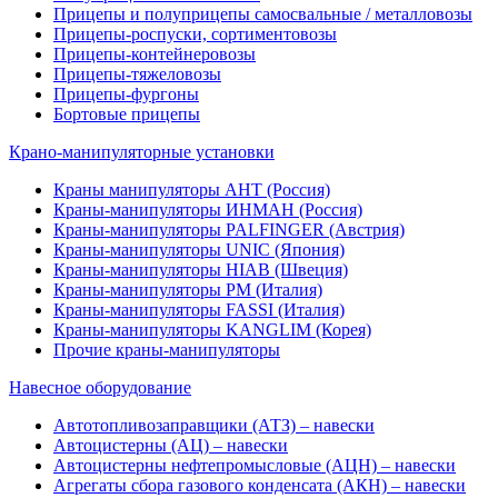
Прицепы и полуприцепы самосвальные / металловозы
Прицепы-роспуски, сортиментовозы
Прицепы-контейнеровозы
Прицепы-тяжеловозы
Прицепы-фургоны
Бортовые прицепы
Крано-манипуляторные установки
Краны манипуляторы АНТ (Россия)
Краны-манипуляторы ИНМАН (Россия)
Краны-манипуляторы PALFINGER (Австрия)
Краны-манипуляторы UNIC (Япония)
Краны-манипуляторы HIAB (Швеция)
Краны-манипуляторы PM (Италия)
Краны-манипуляторы FASSI (Италия)
Краны-манипуляторы KANGLIM (Корея)
Прочие краны-манипуляторы
Навесное оборудование
Автотопливозаправщики (АТЗ) – навески
Автоцистерны (АЦ) – навески
Автоцистерны нефтепромысловые (АЦН) – навески
Агрегаты сбора газового конденсата (АКН) – навески