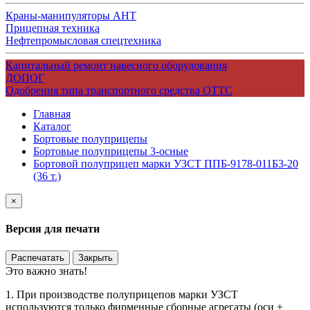
Краны-манипуляторы АНТ
Прицепная техника
Нефтепромысловая спецтехника
Капитальный ремонт навесного оборудования
ДОПОГ
Одобрения типа транспортного средства ОТТС
Главная
Каталог
Бортовые полуприцепы
Бортовые полуприцепы 3-осные
Бортовой полуприцеп марки УЗСТ ППБ-9178-011Б3-20
(36 т.)
×
Версия для печати
Распечатать
Закрыть
Это важно знать!
1. При производстве полуприцепов марки УЗСТ
используются только фирменные сборные агрегаты (оси +