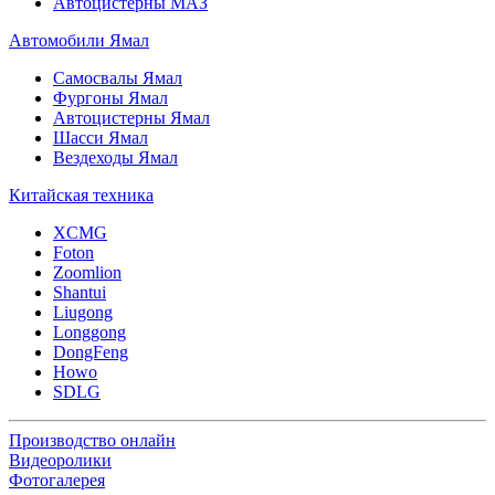
Автоцистерны МАЗ
Автомобили Ямал
Самосвалы Ямал
Фургоны Ямал
Автоцистерны Ямал
Шасси Ямал
Вездеходы Ямал
Китайская техника
XCMG
Foton
Zoomlion
Shantui
Liugong
Longgong
DongFeng
Howo
SDLG
Производство онлайн
Видеоролики
Фотогалерея