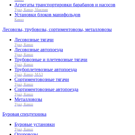
Агрегаты транспортировки барабанов и насосов
Урал, Камаз, Shacman
Установки блоков манифольдов
Камаз
Лесовозы, трубовозы, сортиментовозы, металловозы
Лесовозные тягачи
Урал, Камаз
Лесовозные автопоезда
Урал, Камаз
Трубовозные и плетевозные тягачи
Урал, Камаз
Трубоплетевозные автопоезда
Урал, Камаз, МАЗ
Сортиментовозные тягачи
Урал, Камаз
Сортиментовозные автопоезда
Урал, Камаз
Металловозы
Урал, Камаз
Буровая спецтехника
Буровые установки
Урал, Камаз
Опоровозы