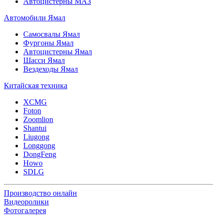
Автоцистерны МАЗ
Автомобили Ямал
Самосвалы Ямал
Фургоны Ямал
Автоцистерны Ямал
Шасси Ямал
Вездеходы Ямал
Китайская техника
XCMG
Foton
Zoomlion
Shantui
Liugong
Longgong
DongFeng
Howo
SDLG
Производство онлайн
Видеоролики
Фотогалерея