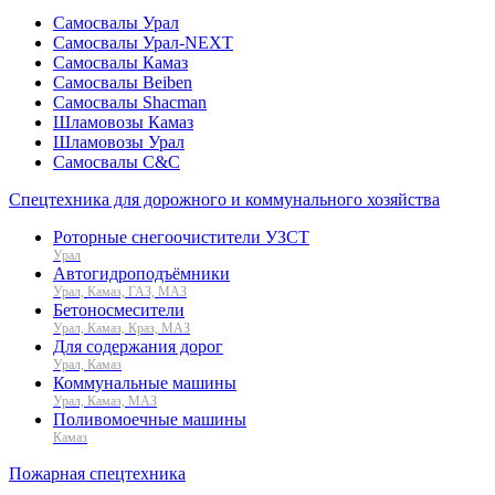
Самосвалы Урал
Самосвалы Урал-NEXT
Самосвалы Камаз
Самосвалы Beiben
Самосвалы Shacman
Шламовозы Камаз
Шламовозы Урал
Самосвалы C&C
Спецтехника для дорожного и коммунального хозяйства
Роторные снегоочистители УЗСТ
Урал
Автогидроподъёмники
Урал, Камаз, ГАЗ, МАЗ
Бетоносмесители
Урал, Камаз, Краз, МАЗ
Для содержания дорог
Урал, Камаз
Коммунальные машины
Урал, Камаз, МАЗ
Поливомоечные машины
Камаз
Пожарная спецтехника