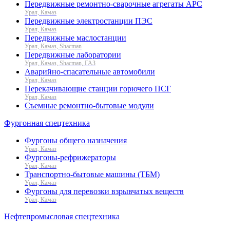
Передвижные ремонтно-сварочные агрегаты АРС
Урал, Камаз
Передвижные электростанции ПЭС
Урал, Камаз
Передвижные маслостанции
Урал, Камаз, Shacman
Передвижные лаборатории
Урал, Камаз, Shacman, ГАЗ
Аварийно-спасательные автомобили
Урал, Камаз
Перекачивающие станции горючего ПСГ
Урал, Камаз
Съемные ремонтно-бытовые модули
Фургонная спецтехника
Фургоны общего назначения
Урал, Камаз
Фургоны-рефрижераторы
Урал, Камаз
Транспортно-бытовые машины (ТБМ)
Урал, Камаз
Фургоны для перевозки взрывчатых веществ
Урал, Камаз
Нефтепромысловая спецтехника