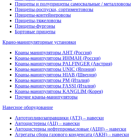
Прицепы и полуприцепы самосвальные / металловозы
Прицепы-роспуски, сортиментовозы
Прицепы-контейнеровозы
Прицепы-тяжеловозы
Прицепы-фургоны
Бортовые прицепы
Крано-манипуляторные установки
Краны манипуляторы АНТ (Россия)
Краны-манипуляторы ИНМАН (Россия)
Краны-манипуляторы PALFINGER (Австрия)
Краны-манипуляторы UNIC (Япония)
Краны-манипуляторы HIAB (Швеция)
Краны-манипуляторы PM (Италия)
Краны-манипуляторы FASSI (Италия)
Краны-манипуляторы KANGLIM (Корея)
Прочие краны-манипуляторы
Навесное оборудование
Автотопливозаправщики (АТЗ) – навески
Автоцистерны (АЦ) – навески
Автоцистерны нефтепромысловые (АЦН) – навески
Агрегаты сбора газового конденсата (АКН) – навески