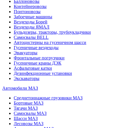
Баллоновозы
Контейнеровозы
Понтоновозы
Забоечные машины
Вездеходы Борей
Вездеходы ЯМАЛ
Бульдозеры, тракторы, трубоукладчики
Самосвалы BELL
Автоцистерны на гусеничном шасси
Гусеничные вездеходы
Эвакуаторы
Фронтальные погрузчики
Гусеничные краны ДЭК
Асфальтовые катки
Дезинфекционные установки
Экскаваторы
Автомобили МАЗ
Среднетоннажные грузовики МАЗ
Бортовые МАЗ
Тягачи МАЗ
Самосвалы МАЗ
Шасси МАЗ
Лесовозы МАЗ