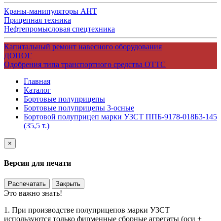
Краны-манипуляторы АНТ
Прицепная техника
Нефтепромысловая спецтехника
Капитальный ремонт навесного оборудования
ДОПОГ
Одобрения типа транспортного средства ОТТС
Главная
Каталог
Бортовые полуприцепы
Бортовые полуприцепы 3-осные
Бортовой полуприцеп марки УЗСТ ППБ-9178-018Б3-145
(35,5 т.)
×
Версия для печати
Распечатать
Закрыть
Это важно знать!
1. При производстве полуприцепов марки УЗСТ
используются только фирменные сборные агрегаты (оси +