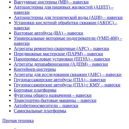
Вакуумные цистерны (МВ) – навески
Автоцистерны для пищевых жидкостей (АЦПТ) –
навески
Автоцистерны для технической воды (АЦВ) – навески
Установки кислотной обработки скважин (АКОС) –
навески
Вахтовые автобусы (ВА) – навески
Универсальные моторные подогреватели (УМП-400) –
навески
Агрегаты ремонтно-сварочные (АРС) – навески
Передвижные мастерские (ПАРМ) – навески
Паропромысловые установки (ППУА) – навески
Агрегаты депарафинизации (АДПМ) – навески
Контейнер-цистерны
Агрегаты для исследования скважин (АИС) – навески
Грузопассажирские автобусы (ГПА) – навески
Грузопассажирские автобусы (ГПА) с КМУ – навески
Бортовые платформы
Фургоны общего назначения – навески
Транспортно-бытовые машины – навески
Автобетоносмесители – навески
Самосвальные платформы
Прочая техника