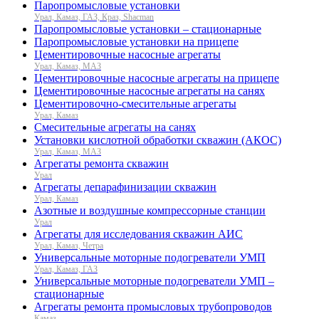
Паропромысловые установки
Урал, Камаз, ГАЗ, Краз, Shacman
Паропромысловые установки – стационарные
Паропромысловые установки на прицепе
Цементировочные насосные агрегаты
Урал, Камаз, МАЗ
Цементировочные насосные агрегаты на прицепе
Цементировочные насосные агрегаты на санях
Цементировочно-смесительные агрегаты
Урал, Камаз
Смесительные агрегаты на санях
Установки кислотной обработки скважин (АКОС)
Урал, Камаз, МАЗ
Агрегаты ремонта скважин
Урал
Агрегаты депарафинизации скважин
Урал, Камаз
Азотные и воздушные компрессорные станции
Урал
Агрегаты для исследования скважин АИС
Урал, Камаз, Четра
Универсальные моторные подогреватели УМП
Урал, Камаз, ГАЗ
Универсальные моторные подогреватели УМП –
стационарные
Агрегаты ремонта промысловых трубопроводов
Камаз