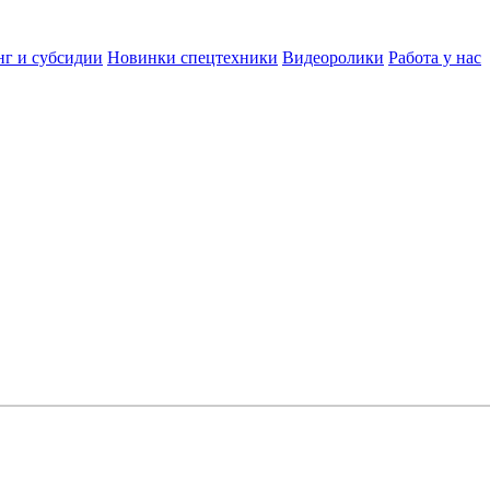
нг и субсидии
Новинки спецтехники
Видеоролики
Работа у нас