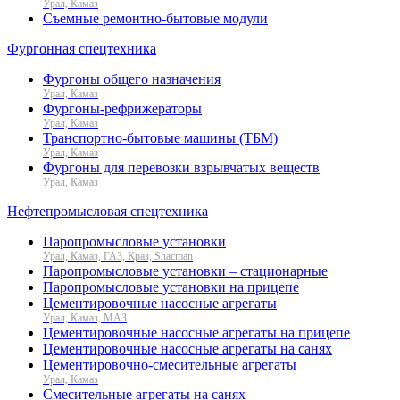
Урал, Камаз
Съемные ремонтно-бытовые модули
Фургонная спецтехника
Фургоны общего назначения
Урал, Камаз
Фургоны-рефрижераторы
Урал, Камаз
Транспортно-бытовые машины (ТБМ)
Урал, Камаз
Фургоны для перевозки взрывчатых веществ
Урал, Камаз
Нефтепромысловая спецтехника
Паропромысловые установки
Урал, Камаз, ГАЗ, Краз, Shacman
Паропромысловые установки – стационарные
Паропромысловые установки на прицепе
Цементировочные насосные агрегаты
Урал, Камаз, МАЗ
Цементировочные насосные агрегаты на прицепе
Цементировочные насосные агрегаты на санях
Цементировочно-смесительные агрегаты
Урал, Камаз
Смесительные агрегаты на санях