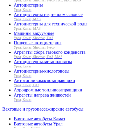
Урал, Камаз, Shacman, Iveco, ГАЗ, МАЗ, MAN
Автоцистерны
Урал, Камаз
Автоцистерны нефтепромысловые
Урал, Камаз, МАЗ
Автоцистерны для технической воды
Урал, Камаз, МАЗ
Машины вакуумные
Урал, Камаз, Shacman, ГАЗ
Пищевые автоцистерны
Урал, Камаз, Shacman, Iveco
Агрегаты сбора газового конденсата
Урал, Камаз, Shacman, ГАЗ, МАЗ
Автоцистерны-метаноловозы
Урал, Камаз
Автоцистерны-кислотовозы
Урал, Камаз
Автотопливомаслозаправщики
Урал, Камаз, ГАЗ
Аэродромные топливозаправщики
Агрегаты нагрева жидкостей
Урал, Камаз
Вахтовые и грузопассажирские автобусы
Вахтовые автобусы Камаз
Вахтовые автобусы Урал