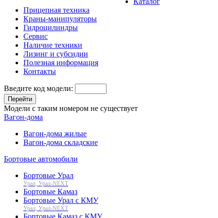
Каталог
Прицепная техника
Краны-манипуляторы
Гидроцилиндры
Сервис
Наличие техники
Лизинг и субсидии
Полезная информация
Контакты
Введите код модели:
Перейти
Модели с таким номером не существует
Вагон-дома
Вагон-дома жилые
Вагон-дома складские
Бортовые автомобили
Бортовые Урал
Урал, Урал-NEXT
Бортовые Камаз
Бортовые Урал с КМУ
Урал, Урал-NEXT
Бортовые Камаз с КМУ