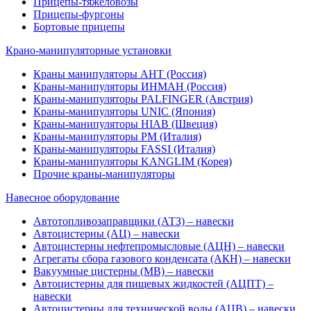
Прицепы-тяжеловозы
Прицепы-фургоны
Бортовые прицепы
Крано-манипуляторные установки
Краны манипуляторы АНТ (Россия)
Краны-манипуляторы ИНМАН (Россия)
Краны-манипуляторы PALFINGER (Австрия)
Краны-манипуляторы UNIC (Япония)
Краны-манипуляторы HIAB (Швеция)
Краны-манипуляторы PM (Италия)
Краны-манипуляторы FASSI (Италия)
Краны-манипуляторы KANGLIM (Корея)
Прочие краны-манипуляторы
Навесное оборудование
Автотопливозаправщики (АТЗ) – навески
Автоцистерны (АЦ) – навески
Автоцистерны нефтепромысловые (АЦН) – навески
Агрегаты сбора газового конденсата (АКН) – навески
Вакуумные цистерны (МВ) – навески
Автоцистерны для пищевых жидкостей (АЦПТ) –
навески
Автоцистерны для технической воды (АЦВ) – навески