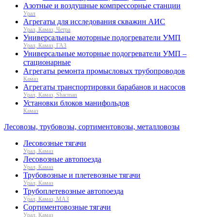
Азотные и воздушные компрессорные станции
Урал
Агрегаты для исследования скважин АИС
Урал, Камаз, Четра
Универсальные моторные подогреватели УМП
Урал, Камаз, ГАЗ
Универсальные моторные подогреватели УМП –
стационарные
Агрегаты ремонта промысловых трубопроводов
Камаз
Агрегаты транспортировки барабанов и насосов
Урал, Камаз, Shacman
Установки блоков манифольдов
Камаз
Лесовозы, трубовозы, сортиментовозы, металловозы
Лесовозные тягачи
Урал, Камаз
Лесовозные автопоезда
Урал, Камаз
Трубовозные и плетевозные тягачи
Урал, Камаз
Трубоплетевозные автопоезда
Урал, Камаз, МАЗ
Сортиментовозные тягачи
Урал, Камаз