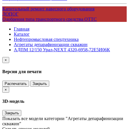
Капитальный ремонт навесного оборудования
ДОПОГ
Одобрения типа транспортного средства ОТТС
Главная
Каталог
Нефтепромысловая спецтехника
Агрегаты депарафинизации скважин
АДПМ 12/150 Урал-NEXT 4320-6958-72Е5И06К
×
Версия для печати
Распечатать
Закрыть
×
3D-модель
Закрыть
Показать все модели категории "Агрегаты депарафинизации
скважин"
Скрыть список моделей