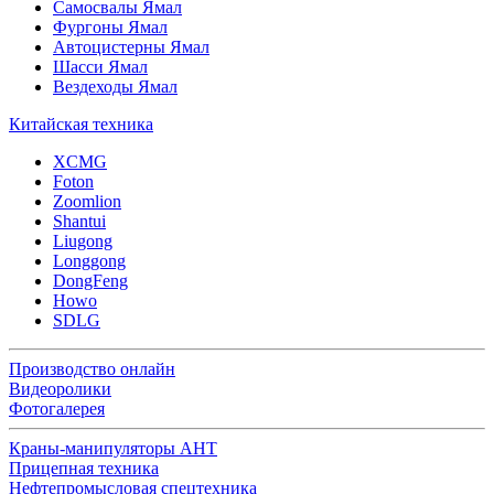
Самосвалы Ямал
Фургоны Ямал
Автоцистерны Ямал
Шасси Ямал
Вездеходы Ямал
Китайская техника
XCMG
Foton
Zoomlion
Shantui
Liugong
Longgong
DongFeng
Howo
SDLG
Производство онлайн
Видеоролики
Фотогалерея
Краны-манипуляторы АНТ
Прицепная техника
Нефтепромысловая спецтехника