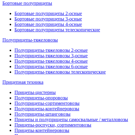
Бортовые полуприцепы
Бортовые полуприцепы 2-осные
Бортовые полуприцепы 3-осные
Бортовые полуприцепы 4-осные
Бортовые полуприцепы телескопические
Полуприцепы-тяжеловозы
Полуприцепы-тяжеловозы 2-осные
Полуприцепы-тяжеловозы 3-осные
Полуприцепы-тяжеловозы 4-осные
Полуприцепы-тяжеловозы 6-осные
Полуприцепы-тяжеловозы телескопические
Прицепная техника
Прицепы-цистерны
Полуприцепы-опоровозы
Полуприцепы-сортиментовозы
Полуприцепы-контейнеровозы
Полуприцепы-штанговозы
Прицепы и полуприцепы самосвальные / металловозы
Прицепы-роспуски, сортиментовозы
Прицепы-контейнеровозы