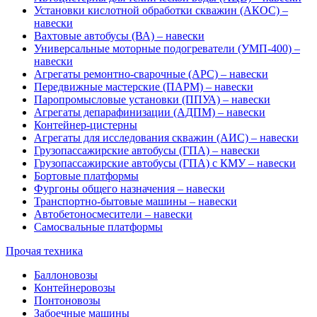
Установки кислотной обработки скважин (АКОС) –
навески
Вахтовые автобусы (ВА) – навески
Универсальные моторные подогреватели (УМП-400) –
навески
Агрегаты ремонтно-сварочные (АРС) – навески
Передвижные мастерские (ПАРМ) – навески
Паропромысловые установки (ППУА) – навески
Агрегаты депарафинизации (АДПМ) – навески
Контейнер-цистерны
Агрегаты для исследования скважин (АИС) – навески
Грузопассажирские автобусы (ГПА) – навески
Грузопассажирские автобусы (ГПА) с КМУ – навески
Бортовые платформы
Фургоны общего назначения – навески
Транспортно-бытовые машины – навески
Автобетоносмесители – навески
Самосвальные платформы
Прочая техника
Баллоновозы
Контейнеровозы
Понтоновозы
Забоечные машины