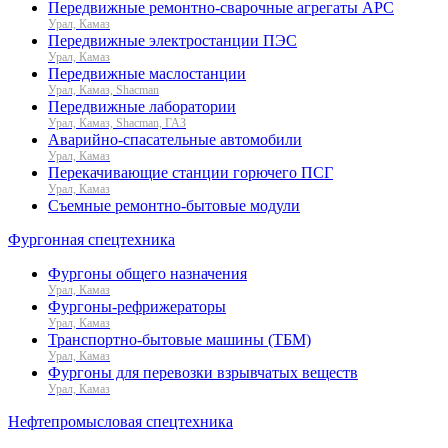
Передвижные ремонтно-сварочные агрегаты АРС
Урал, Камаз
Передвижные электростанции ПЭС
Урал, Камаз
Передвижные маслостанции
Урал, Камаз, Shacman
Передвижные лаборатории
Урал, Камаз, Shacman, ГАЗ
Аварийно-спасательные автомобили
Урал, Камаз
Перекачивающие станции горючего ПСГ
Урал, Камаз
Съемные ремонтно-бытовые модули
Фургонная спецтехника
Фургоны общего назначения
Урал, Камаз
Фургоны-рефрижераторы
Урал, Камаз
Транспортно-бытовые машины (ТБМ)
Урал, Камаз
Фургоны для перевозки взрывчатых веществ
Урал, Камаз
Нефтепромысловая спецтехника