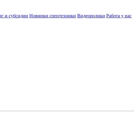
нг и субсидии
Новинки спецтехники
Видеоролики
Работа у нас