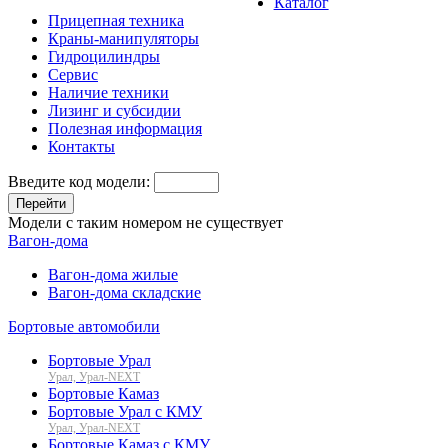
Каталог
Прицепная техника
Краны-манипуляторы
Гидроцилиндры
Сервис
Наличие техники
Лизинг и субсидии
Полезная информация
Контакты
Введите код модели:
Перейти
Модели с таким номером не существует
Вагон-дома
Вагон-дома жилые
Вагон-дома складские
Бортовые автомобили
Бортовые Урал
Урал, Урал-NEXT
Бортовые Камаз
Бортовые Урал с КМУ
Урал, Урал-NEXT
Бортовые Камаз с КМУ