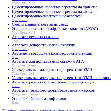
Урал, Камаз, МАЗ
Цементировочные насосные агрегаты на прицепе
Цементировочные насосные агрегаты на санях
Цементировочно-смесительные агрегаты
Урал, Камаз
Смесительные агрегаты на санях
Установки кислотной обработки скважин (АКОС)
Урал, Камаз, МАЗ
Агрегаты ремонта скважин
Урал
Агрегаты депарафинизации скважин
Урал, Камаз
Азотные и воздушные компрессорные станции
Урал
Агрегаты для исследования скважин АИС
Урал, Камаз, Четра
Универсальные моторные подогреватели УМП
Урал, Камаз, ГАЗ
Универсальные моторные подогреватели УМП – стацион
Агрегаты ремонта промысловых трубопроводов
Камаз
Агрегаты транспортировки барабанов и насосов
Урал, Камаз, Shacman
Установки блоков манифольдов
Камаз
Лесовозы, трубовозы, сортиментовозы, металловозы