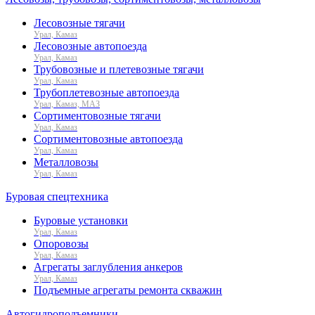
Лесовозные тягачи
Урал, Камаз
Лесовозные автопоезда
Урал, Камаз
Трубовозные и плетевозные тягачи
Урал, Камаз
Трубоплетевозные автопоезда
Урал, Камаз, МАЗ
Сортиментовозные тягачи
Урал, Камаз
Сортиментовозные автопоезда
Урал, Камаз
Металловозы
Урал, Камаз
Буровая спецтехника
Буровые установки
Урал, Камаз
Опоровозы
Урал, Камаз
Агрегаты заглубления анкеров
Урал, Камаз
Подъемные агрегаты ремонта скважин
Автогидроподъемники