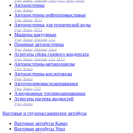
Урал, Камаз, Shacman, Iveco, ГАЗ, МАЗ, MAN
Автоцистерны
Урал, Камаз
Автоцистерны нефтепромысловые
Урал, Камаз, МАЗ
Автоцистерны для технической воды
Урал, Камаз, МАЗ
Машины вакуумные
Урал, Камаз, Shacman, ГАЗ
Пищевые автоцистерны
Урал, Камаз, Shacman, Iveco
Агрегаты сбора газового конденсата
Урал, Камаз, Shacman, ГАЗ, МАЗ
Автоцистерны-метаноловозы
Урал, Камаз
Автоцистерны-кислотовозы
Урал, Камаз
Автотопливомаслозаправщики
Урал, Камаз, ГАЗ
Аэродромные топливозаправщики
Агрегаты нагрева жидкостей
Урал, Камаз
Вахтовые и грузопассажирские автобусы
Вахтовые автобусы Камаз
Вахтовые автобусы Урал