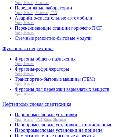
Урал, Камаз, Shacman
Передвижные лаборатории
Урал, Камаз, Shacman, ГАЗ
Аварийно-спасательные автомобили
Урал, Камаз
Перекачивающие станции горючего ПСГ
Урал, Камаз
Съемные ремонтно-бытовые модули
Фургонная спецтехника
Фургоны общего назначения
Урал, Камаз
Фургоны-рефрижераторы
Урал, Камаз
Транспортно-бытовые машины (ТБМ)
Урал, Камаз
Фургоны для перевозки взрывчатых веществ
Урал, Камаз
Нефтепромысловая спецтехника
Паропромысловые установки
Урал, Камаз, ГАЗ, Краз, Shacman
Паропромысловые установки – стационарные
Паропромысловые установки на прицепе
Цементировочные насосные агрегаты