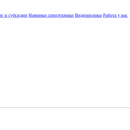
нг и субсидии
Новинки спецтехники
Видеоролики
Работа у нас