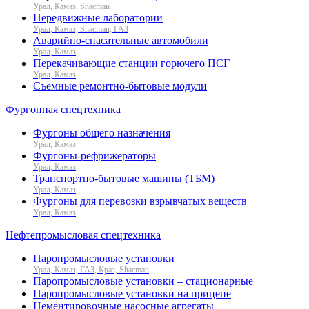
Урал, Камаз, Shacman
Передвижные лаборатории
Урал, Камаз, Shacman, ГАЗ
Аварийно-спасательные автомобили
Урал, Камаз
Перекачивающие станции горючего ПСГ
Урал, Камаз
Съемные ремонтно-бытовые модули
Фургонная спецтехника
Фургоны общего назначения
Урал, Камаз
Фургоны-рефрижераторы
Урал, Камаз
Транспортно-бытовые машины (ТБМ)
Урал, Камаз
Фургоны для перевозки взрывчатых веществ
Урал, Камаз
Нефтепромысловая спецтехника
Паропромысловые установки
Урал, Камаз, ГАЗ, Краз, Shacman
Паропромысловые установки – стационарные
Паропромысловые установки на прицепе
Цементировочные насосные агрегаты