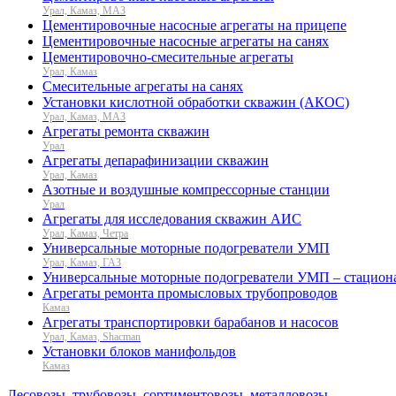
Урал, Камаз, МАЗ
Цементировочные насосные агрегаты на прицепе
Цементировочные насосные агрегаты на санях
Цементировочно-смесительные агрегаты
Урал, Камаз
Смесительные агрегаты на санях
Установки кислотной обработки скважин (АКОС)
Урал, Камаз, МАЗ
Агрегаты ремонта скважин
Урал
Агрегаты депарафинизации скважин
Урал, Камаз
Азотные и воздушные компрессорные станции
Урал
Агрегаты для исследования скважин АИС
Урал, Камаз, Четра
Универсальные моторные подогреватели УМП
Урал, Камаз, ГАЗ
Универсальные моторные подогреватели УМП – стацион
Агрегаты ремонта промысловых трубопроводов
Камаз
Агрегаты транспортировки барабанов и насосов
Урал, Камаз, Shacman
Установки блоков манифольдов
Камаз
Лесовозы, трубовозы, сортиментовозы, металловозы