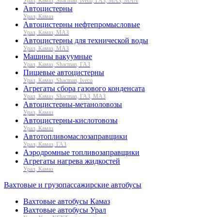
Урал, Камаз, Shacman, Iveco, ГАЗ, МАЗ, MAN
Автоцистерны
Урал, Камаз
Автоцистерны нефтепромысловые
Урал, Камаз, МАЗ
Автоцистерны для технической воды
Урал, Камаз, МАЗ
Машины вакуумные
Урал, Камаз, Shacman, ГАЗ
Пищевые автоцистерны
Урал, Камаз, Shacman, Iveco
Агрегаты сбора газового конденсата
Урал, Камаз, Shacman, ГАЗ, МАЗ
Автоцистерны-метаноловозы
Урал, Камаз
Автоцистерны-кислотовозы
Урал, Камаз
Автотопливомаслозаправщики
Урал, Камаз, ГАЗ
Аэродромные топливозаправщики
Агрегаты нагрева жидкостей
Урал, Камаз
Вахтовые и грузопассажирские автобусы
Вахтовые автобусы Камаз
Вахтовые автобусы Урал