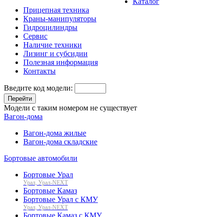
Каталог
Прицепная техника
Краны-манипуляторы
Гидроцилиндры
Сервис
Наличие техники
Лизинг и субсидии
Полезная информация
Контакты
Введите код модели:
Перейти
Модели с таким номером не существует
Вагон-дома
Вагон-дома жилые
Вагон-дома складские
Бортовые автомобили
Бортовые Урал
Урал, Урал-NEXT
Бортовые Камаз
Бортовые Урал с КМУ
Урал, Урал-NEXT
Бортовые Камаз с КМУ