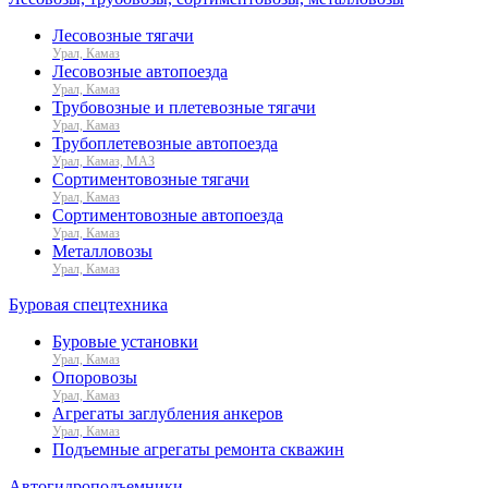
Лесовозные тягачи
Урал, Камаз
Лесовозные автопоезда
Урал, Камаз
Трубовозные и плетевозные тягачи
Урал, Камаз
Трубоплетевозные автопоезда
Урал, Камаз, МАЗ
Сортиментовозные тягачи
Урал, Камаз
Сортиментовозные автопоезда
Урал, Камаз
Металловозы
Урал, Камаз
Буровая спецтехника
Буровые установки
Урал, Камаз
Опоровозы
Урал, Камаз
Агрегаты заглубления анкеров
Урал, Камаз
Подъемные агрегаты ремонта скважин
Автогидроподъемники