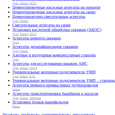
Урал, Камаз, МАЗ
Цементировочные насосные агрегаты на прицепе
Цементировочные насосные агрегаты на санях
Цементировочно-смесительные агрегаты
Урал, Камаз
Смесительные агрегаты на санях
Установки кислотной обработки скважин (АКОС)
Урал, Камаз, МАЗ
Агрегаты ремонта скважин
Урал
Агрегаты депарафинизации скважин
Урал, Камаз
Азотные и воздушные компрессорные станции
Урал
Агрегаты для исследования скважин АИС
Урал, Камаз, Четра
Универсальные моторные подогреватели УМП
Урал, Камаз, ГАЗ
Универсальные моторные подогреватели УМП – стацион
Агрегаты ремонта промысловых трубопроводов
Камаз
Агрегаты транспортировки барабанов и насосов
Урал, Камаз, Shacman
Установки блоков манифольдов
Камаз
Лесовозы, трубовозы, сортиментовозы, металловозы