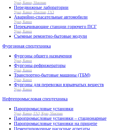
Урал, Камаз, Shacman
Передвижные лаборатории
Урал, Камаз, Shacman, ГАЗ
Аварийно-спасательные автомобили
Урал, Камаз
Перекачивающие станции горючего ПСГ
Урал, Камаз
Съемные ремонтно-бытовые модули
Фургонная спецтехника
Фургоны общего назначения
Урал, Камаз
Фургоны-рефрижераторы
Урал, Камаз
Транспортно-бытовые машины (ТБМ)
Урал, Камаз
Фургоны для перевозки взрывчатых веществ
Урал, Камаз
Нефтепромысловая спецтехника
Паропромысловые установки
Урал, Камаз, ГАЗ, Краз, Shacman
Паропромысловые установки – стационарные
Паропромысловые установки на прицепе
Цементировочные насосные агрегаты