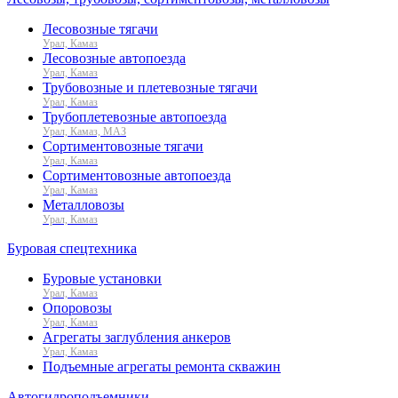
Лесовозные тягачи
Урал, Камаз
Лесовозные автопоезда
Урал, Камаз
Трубовозные и плетевозные тягачи
Урал, Камаз
Трубоплетевозные автопоезда
Урал, Камаз, МАЗ
Сортиментовозные тягачи
Урал, Камаз
Сортиментовозные автопоезда
Урал, Камаз
Металловозы
Урал, Камаз
Буровая спецтехника
Буровые установки
Урал, Камаз
Опоровозы
Урал, Камаз
Агрегаты заглубления анкеров
Урал, Камаз
Подъемные агрегаты ремонта скважин
Автогидроподъемники