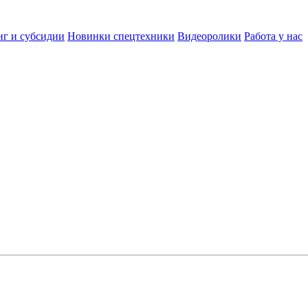
нг и субсидии
Новинки спецтехники
Видеоролики
Работа у нас