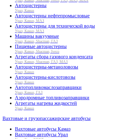
Урал, Камаз, Shacman, Iveco, ГАЗ, МАЗ, MAN
Автоцистерны
Урал, Камаз
Автоцистерны нефтепромысловые
Урал, Камаз, МАЗ
Автоцистерны для технической воды
Урал, Камаз, МАЗ
Машины вакуумные
Урал, Камаз, Shacman, ГАЗ
Пищевые автоцистерны
Урал, Камаз, Shacman, Iveco
Агрегаты сбора газового конденсата
Урал, Камаз, Shacman, ГАЗ, МАЗ
Автоцистерны-метаноловозы
Урал, Камаз
Автоцистерны-кислотовозы
Урал, Камаз
Автотопливомаслозаправщики
Урал, Камаз, ГАЗ
Аэродромные топливозаправщики
Агрегаты нагрева жидкостей
Урал, Камаз
Вахтовые и грузопассажирские автобусы
Вахтовые автобусы Камаз
Вахтовые автобусы Урал