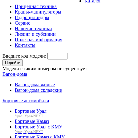
Каталог
Прицепная техника
Краны-манипуляторы
Гидроцилиндры
Сервис
Наличие техники
Лизинг и субсидии
Полезная информация
Контакты
Введите код модели:
Перейти
Модели с таким номером не существует
Вагон-дома
Вагон-дома жилые
Вагон-дома складские
Бортовые автомобили
Бортовые Урал
Урал, Урал-NEXT
Бортовые Камаз
Бортовые Урал с КМУ
Урал, Урал-NEXT
Бортовые Камаз с КМУ