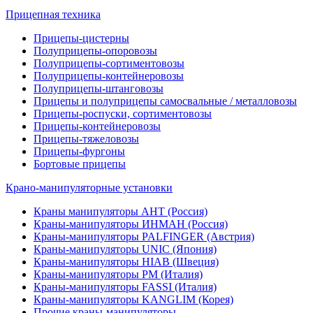
Прицепная техника
Прицепы-цистерны
Полуприцепы-опоровозы
Полуприцепы-сортиментовозы
Полуприцепы-контейнеровозы
Полуприцепы-штанговозы
Прицепы и полуприцепы самосвальные / металловозы
Прицепы-роспуски, сортиментовозы
Прицепы-контейнеровозы
Прицепы-тяжеловозы
Прицепы-фургоны
Бортовые прицепы
Крано-манипуляторные установки
Краны манипуляторы АНТ (Россия)
Краны-манипуляторы ИНМАН (Россия)
Краны-манипуляторы PALFINGER (Австрия)
Краны-манипуляторы UNIC (Япония)
Краны-манипуляторы HIAB (Швеция)
Краны-манипуляторы PM (Италия)
Краны-манипуляторы FASSI (Италия)
Краны-манипуляторы KANGLIM (Корея)
Прочие краны-манипуляторы