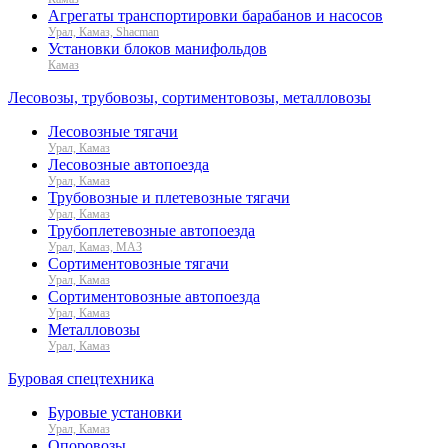
Агрегаты транспортировки барабанов и насосов
Урал, Камаз, Shacman
Установки блоков манифольдов
Камаз
Лесовозы, трубовозы, сортиментовозы, металловозы
Лесовозные тягачи
Урал, Камаз
Лесовозные автопоезда
Урал, Камаз
Трубовозные и плетевозные тягачи
Урал, Камаз
Трубоплетевозные автопоезда
Урал, Камаз, МАЗ
Сортиментовозные тягачи
Урал, Камаз
Сортиментовозные автопоезда
Урал, Камаз
Металловозы
Урал, Камаз
Буровая спецтехника
Буровые установки
Урал, Камаз
Опоровозы