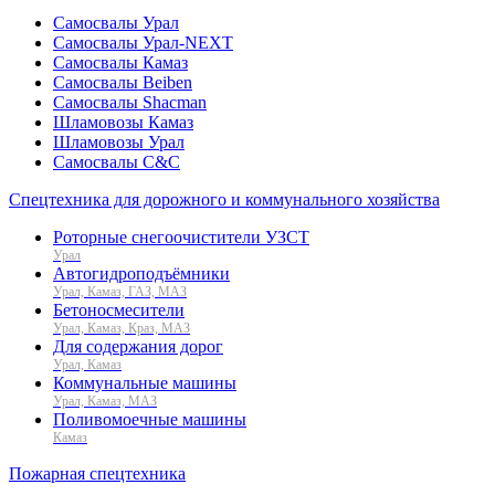
Самосвалы Урал
Самосвалы Урал-NEXT
Самосвалы Камаз
Самосвалы Beiben
Самосвалы Shacman
Шламовозы Камаз
Шламовозы Урал
Самосвалы C&C
Спецтехника для дорожного и коммунального хозяйства
Роторные снегоочистители УЗСТ
Урал
Автогидроподъёмники
Урал, Камаз, ГАЗ, МАЗ
Бетоносмесители
Урал, Камаз, Краз, МАЗ
Для содержания дорог
Урал, Камаз
Коммунальные машины
Урал, Камаз, МАЗ
Поливомоечные машины
Камаз
Пожарная спецтехника