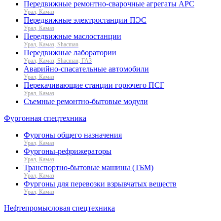
Передвижные ремонтно-сварочные агрегаты АРС
Урал, Камаз
Передвижные электростанции ПЭС
Урал, Камаз
Передвижные маслостанции
Урал, Камаз, Shacman
Передвижные лаборатории
Урал, Камаз, Shacman, ГАЗ
Аварийно-спасательные автомобили
Урал, Камаз
Перекачивающие станции горючего ПСГ
Урал, Камаз
Съемные ремонтно-бытовые модули
Фургонная спецтехника
Фургоны общего назначения
Урал, Камаз
Фургоны-рефрижераторы
Урал, Камаз
Транспортно-бытовые машины (ТБМ)
Урал, Камаз
Фургоны для перевозки взрывчатых веществ
Урал, Камаз
Нефтепромысловая спецтехника