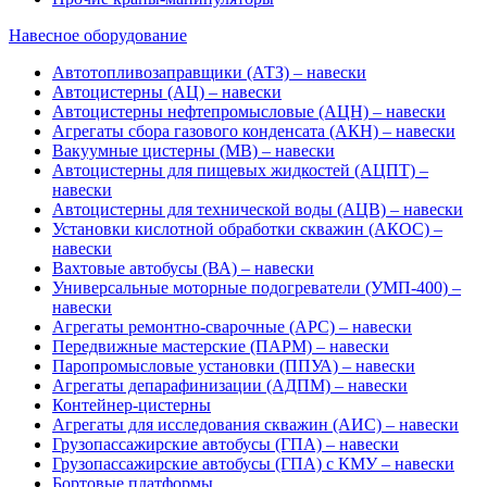
Навесное оборудование
Автотопливозаправщики (АТЗ) – навески
Автоцистерны (АЦ) – навески
Автоцистерны нефтепромысловые (АЦН) – навески
Агрегаты сбора газового конденсата (АКН) – навески
Вакуумные цистерны (МВ) – навески
Автоцистерны для пищевых жидкостей (АЦПТ) –
навески
Автоцистерны для технической воды (АЦВ) – навески
Установки кислотной обработки скважин (АКОС) –
навески
Вахтовые автобусы (ВА) – навески
Универсальные моторные подогреватели (УМП-400) –
навески
Агрегаты ремонтно-сварочные (АРС) – навески
Передвижные мастерские (ПАРМ) – навески
Паропромысловые установки (ППУА) – навески
Агрегаты депарафинизации (АДПМ) – навески
Контейнер-цистерны
Агрегаты для исследования скважин (АИС) – навески
Грузопассажирские автобусы (ГПА) – навески
Грузопассажирские автобусы (ГПА) с КМУ – навески
Бортовые платформы