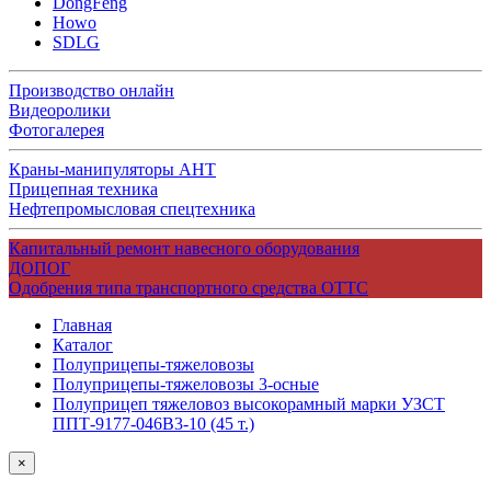
DongFeng
Howo
SDLG
Производство онлайн
Видеоролики
Фотогалерея
Краны-манипуляторы АНТ
Прицепная техника
Нефтепромысловая спецтехника
Капитальный ремонт навесного оборудования
ДОПОГ
Одобрения типа транспортного средства ОТТС
Главная
Каталог
Полуприцепы-тяжеловозы
Полуприцепы-тяжеловозы 3-осные
Полуприцеп тяжеловоз высокорамный марки УЗСТ
ППТ-9177-046В3-10 (45 т.)
×