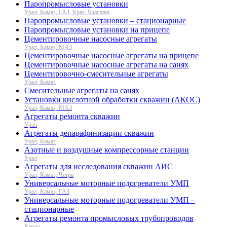
Паропромысловые установки
Урал, Камаз, ГАЗ, Краз, Shacman
Паропромысловые установки – стационарные
Паропромысловые установки на прицепе
Цементировочные насосные агрегаты
Урал, Камаз, МАЗ
Цементировочные насосные агрегаты на прицепе
Цементировочные насосные агрегаты на санях
Цементировочно-смесительные агрегаты
Урал, Камаз
Смесительные агрегаты на санях
Установки кислотной обработки скважин (АКОС)
Урал, Камаз, МАЗ
Агрегаты ремонта скважин
Урал
Агрегаты депарафинизации скважин
Урал, Камаз
Азотные и воздушные компрессорные станции
Урал
Агрегаты для исследования скважин АИС
Урал, Камаз, Четра
Универсальные моторные подогреватели УМП
Урал, Камаз, ГАЗ
Универсальные моторные подогреватели УМП –
стационарные
Агрегаты ремонта промысловых трубопроводов
Камаз