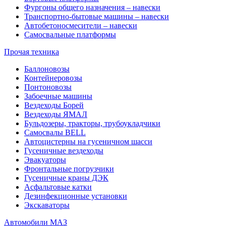
Фургоны общего назначения – навески
Транспортно-бытовые машины – навески
Автобетоносмесители – навески
Самосвальные платформы
Прочая техника
Баллоновозы
Контейнеровозы
Понтоновозы
Забоечные машины
Вездеходы Борей
Вездеходы ЯМАЛ
Бульдозеры, тракторы, трубоукладчики
Самосвалы BELL
Автоцистерны на гусеничном шасси
Гусеничные вездеходы
Эвакуаторы
Фронтальные погрузчики
Гусеничные краны ДЭК
Асфальтовые катки
Дезинфекционные установки
Экскаваторы
Автомобили МАЗ