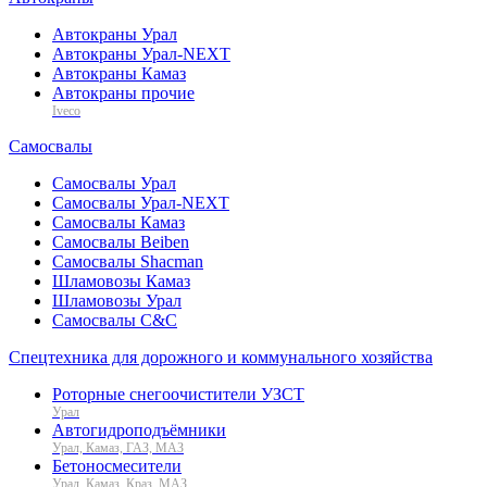
Автокраны Урал
Автокраны Урал-NEXT
Автокраны Камаз
Автокраны прочие
Iveco
Самосвалы
Самосвалы Урал
Самосвалы Урал-NEXT
Самосвалы Камаз
Самосвалы Beiben
Самосвалы Shacman
Шламовозы Камаз
Шламовозы Урал
Самосвалы C&C
Спецтехника для дорожного и коммунального хозяйства
Роторные снегоочистители УЗСТ
Урал
Автогидроподъёмники
Урал, Камаз, ГАЗ, МАЗ
Бетоносмесители
Урал, Камаз, Краз, МАЗ