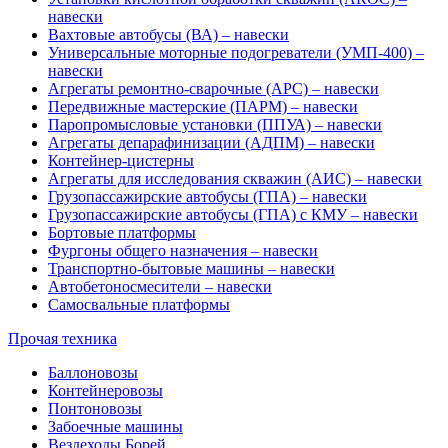
навески
Вахтовые автобусы (ВА) – навески
Универсальные моторные подогреватели (УМП-400) –
навески
Агрегаты ремонтно-сварочные (АРС) – навески
Передвижные мастерские (ПАРМ) – навески
Паропромысловые установки (ППУА) – навески
Агрегаты депарафинизации (АДПМ) – навески
Контейнер-цистерны
Агрегаты для исследования скважин (АИС) – навески
Грузопассажирские автобусы (ГПА) – навески
Грузопассажирские автобусы (ГПА) с КМУ – навески
Бортовые платформы
Фургоны общего назначения – навески
Транспортно-бытовые машины – навески
Автобетоносмесители – навески
Самосвальные платформы
Прочая техника
Баллоновозы
Контейнеровозы
Понтоновозы
Забоечные машины
Вездеходы Борей