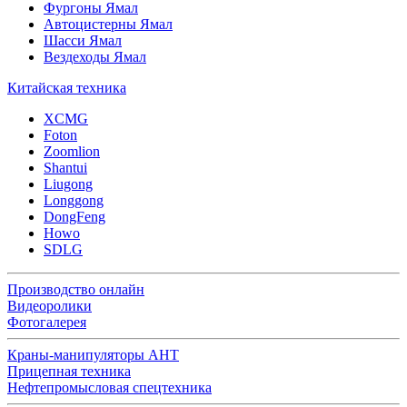
Фургоны Ямал
Автоцистерны Ямал
Шасси Ямал
Вездеходы Ямал
Китайская техника
XCMG
Foton
Zoomlion
Shantui
Liugong
Longgong
DongFeng
Howo
SDLG
Производство онлайн
Видеоролики
Фотогалерея
Краны-манипуляторы АНТ
Прицепная техника
Нефтепромысловая спецтехника