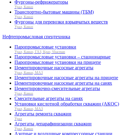
Фургоны-рефрижераторы
Урал, Камаз
Транспортно-бытовые машины (ТБМ)
Урал, Камаз
Фургоны для перевозки взрывчатых веществ
Урал, Камаз
Нефтепромысловая спецтехника
Паропромысловые установки
Урал, Камаз, ГАЗ, Краз, Shacman
Паропромысловые установки – стационарные
Паропромысловые установки на прицепе
Цементировочные насосные агрегаты
Урал, Камаз, МАЗ
Цементировочные насосные агрегаты на прицепе
Цементировочные насосные агрегаты на санях
Цементировочно-смесительные агрегаты
Урал, Камаз
Смесительные агрегаты на санях
Установки кислотной обработки скважин (АКОС)
Урал, Камаз, МАЗ
Агрегаты ремонта скважин
Урал
Агрегаты депарафинизации скважин
Урал, Камаз
Азотные и воздушные компрессорные станции