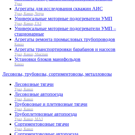
Урал
Агрегаты для исследования скважин АИС
Урал, Камаз, Четра
Универсальные моторные подогреватели УМП
Урал, Камаз, ГАЗ
Универсальные моторные подогреватели УМП –
стационарные
Агрегаты ремонта промысловых трубопроводов
Камаз
Агрегаты транспортировки барабанов и насосов
Урал, Камаз, Shacman
Установки блоков манифольдов
Камаз
Лесовозы, трубовозы, сортиментовозы, металловозы
Лесовозные тягачи
Урал, Камаз
Лесовозные автопоезда
Урал, Камаз
Трубовозные и плетевозные тягачи
Урал, Камаз
Трубоплетевозные автопоезда
Урал, Камаз, МАЗ
Сортиментовозные тягачи
Урал, Камаз
Сортиментовозные автопоезда