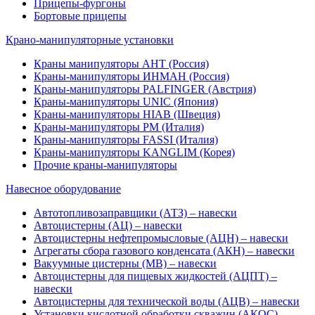
Прицепы-фургоны
Бортовые прицепы
Крано-манипуляторные установки
Краны манипуляторы АНТ (Россия)
Краны-манипуляторы ИНМАН (Россия)
Краны-манипуляторы PALFINGER (Австрия)
Краны-манипуляторы UNIC (Япония)
Краны-манипуляторы HIAB (Швеция)
Краны-манипуляторы PM (Италия)
Краны-манипуляторы FASSI (Италия)
Краны-манипуляторы KANGLIM (Корея)
Прочие краны-манипуляторы
Навесное оборудование
Автотопливозаправщики (АТЗ) – навески
Автоцистерны (АЦ) – навески
Автоцистерны нефтепромысловые (АЦН) – навески
Агрегаты сбора газового конденсата (АКН) – навески
Вакуумные цистерны (МВ) – навески
Автоцистерны для пищевых жидкостей (АЦПТ) –
навески
Автоцистерны для технической воды (АЦВ) – навески
Установки кислотной обработки скважин (АКОС) –